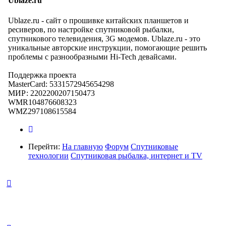
Ublaze.ru
Ublaze.ru - сайт о прошивке китайских планшетов и
ресиверов, по настройке спутниковой рыбалки,
спутникового телевидения, 3G модемов. Ublaze.ru - это
уникальные авторские инструкции, помогающие решить
проблемы с разнообразными Hi-Tech девайсами.
Поддержка проекта
MasterCard: 5331572945654298
МИР: 2202200207150473
WMR104876608323
WMZ297108615584
Перейти:
На главную
Форум
Спутниковые
технологии
Спутниковая рыбалка, интернет и TV