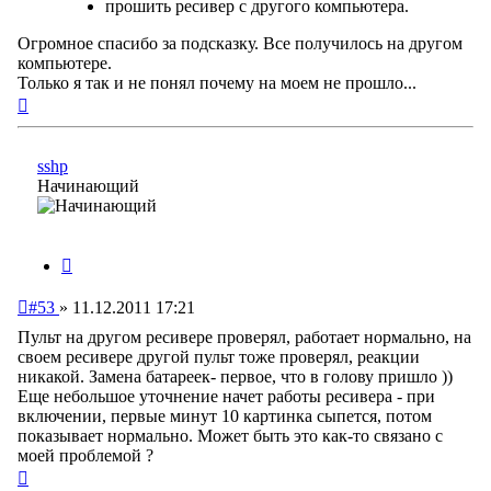
прошить ресивер с другого компьютера.
Огромное спасибо за подсказку. Все получилось на другом
компьютере.
Только я так и не понял почему на моем не прошло...
Вернуться
к
началу
sshp
Начинающий
Цитата
Непрочитанное
#53
»
11.12.2011 17:21
сообщение
Пульт на другом ресивере проверял, работает нормально, на
своем ресивере другой пульт тоже проверял, реакции
никакой. Замена батареек- первое, что в голову пришло ))
Еще небольшое уточнение начет работы ресивера - при
включении, первые минут 10 картинка сыпется, потом
показывает нормально. Может быть это как-то связано с
моей проблемой ?
Вернуться