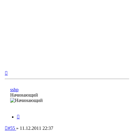
Вернуться
к
началу
sshp
Начинающий
Цитата
Непрочитанное
#55
»
11.12.2011 22:37
сообщение