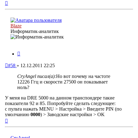
Вернуться
к
началу
Blaze
Информатик-аналитик
Цитата
Непрочитанное
#58
»
12.12.2011 22:25
сообщение
CryAngel писал(а):
Но вот почему на частоте
12226 Ггц и скорости 27500 он показывает
ноль?
У меня на DRE 5000 на данном транспондере такие
показатели 92 и 85. Попробуйте сделать следующее:
с пульта нажать MENU > Настройка > Введите PIN (по
умолчанию
0000
) > Заводские настройки > OK
Вернуться
к
началу
CryAngel