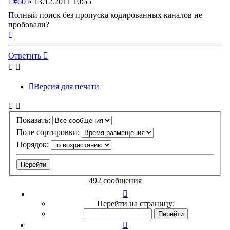
#60
»
13.12.2011 10:55
сообщение
Полный поиск без пропуска кодированных каналов не
пробовали?
Вернуться
к
началу
Ответить
Версия для печати
Показать:
Поле сортировки:
Порядок:
492 сообщения
Страница
6
Перейти на страницу:
из
50
Пред.