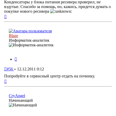
Конденсаторы у блока питания ресивера проверил, не
вздутые. Спасибо за помощь, но, кажись, придется думать о
покупке нового ресивера
Вернуться
к
началу
Blaze
Информатик-аналитик
Цитата
Непрочитанное
#56
»
12.12.2011 0:12
сообщение
Попробуйте в сервисный центр отдать на починку.
Вернуться
к
началу
CryAngel
Начинающий