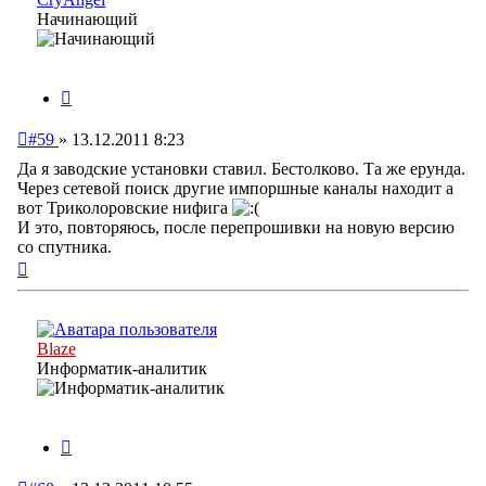
Начинающий
Цитата
Непрочитанное
#59
»
13.12.2011 8:23
сообщение
Да я заводские установки ставил. Бестолково. Та же ерунда.
Через сетевой поиск другие импоршные каналы находит а
вот Триколоровские нифига
И это, повторяюсь, после перепрошивки на новую версию
со спутника.
Вернуться
к
началу
Blaze
Информатик-аналитик
Цитата
Непрочитанное