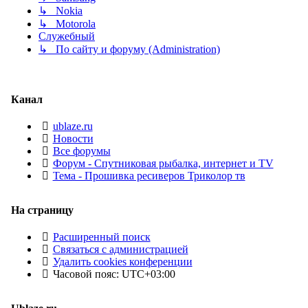
↳ Nokia
↳ Motorola
Служебный
↳ По сайту и форуму (Administration)
Канал
ublaze.ru
Новости
Все форумы
Форум - Спутниковая рыбалка, интернет и TV
Тема - Прошивка ресиверов Триколор тв
На страницу
Расширенный поиск
Связаться с администрацией
Удалить cookies конференции
Часовой пояс:
UTC+03:00