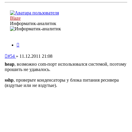
к
началу
Blaze
Информатик-аналитик
Цитата
Непрочитанное
#54
»
11.12.2011 21:08
сообщение
heap
, возможно com-порт использовался системой, поэтому
прошить не удавалось.
sshp
, проверьте конденсаторы у блока питания ресивера
(вздутые или не вздутые).