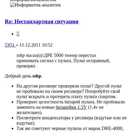
Re: Нестандартная ситуация
Цитата
Непрочитанное
#51
»
11.12.2011 10:52
сообщение
sshp писал(а):
ДРЕ 5000 тюнер перестал
принимать сигнал с пульта. Пульт исправный,
проверял.
Добрый день
sshp
.
На другом ресивере проверяли пульт? Другой пульт
не пробовали на своем ресивере? Попробуйте свой
пульт вскрыть и протереть плату пульта спиртом.
Проверьте целостность батарей пульта. Не пробовали
заменить на новые
батарейки 1.5V
(1.4v не
желательно).
Посмотрите конденсаторы у ресивера (вздутые или не
вздутые).
Так же советуют черные пульты от марок DRE-4000,