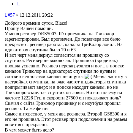
Цитата
Непрочитанное
#57
»
12.12.2011 20:22
сообщение
Доброго времени суток, Blaze!
Прошу Вашей помощи.
У меня ресивер DRS5003. ID приемника на Триколор
зарегистрирован. Был проплачен. До позавчера все было
прекрасно - ресивер работал, каналы ТриКолор ловил. На
идикаторах спутника было 70 и 63.
И вот черт меня дернул согласится на прошивку со
спутника. Ресивер не выключал. Прошивка (вроде как)
прошла успешно. Ресивер перезагрузился и вот... в поиске
каналов Триколор на идикаторах спутника по нулям и
соответсвенно сами каналы не ищутся
Менял частоту в
настройках спутника..на ряде частот индикаторы спутника
подпрыгивают вверх и в поиске находит каналы, но не
Триколоровские. т.е. спутник он ловит. Но вот почему на
частоте 12226 Ггц и скорости 27500 он показывает ноль?
Скачал с сайта Триколор прошивку и с ноутбука прошил
ресивер. Та же фигня.
Самое интересное, у меня два ресивера. Второй GS8300 и я
его не прошивал. Этот ресивер при подключении на разъем
ловит все прекрасно.
В чем может быть дело?