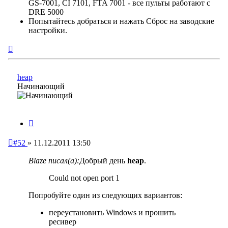
GS-7001, CI 7101, FTA 7001 - все пульты работают с
DRE 5000
Попытайтесь добраться и нажать Сброс на заводские
настройки.
Вернуться
к
началу
heap
Начинающий
Цитата
Непрочитанное
#52
»
11.12.2011 13:50
сообщение
Blaze писал(а):
Добрый день
heap
.
Could not open port 1
Попробуйте один из следующих вариантов:
переустановить Windows и прошить
ресивер