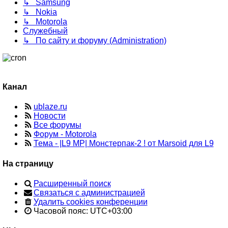
↳ Samsung
↳ Nokia
↳ Motorola
Служебный
↳ По сайту и форуму (Administration)
Канал
ublaze.ru
Новости
Все форумы
Форум - Motorola
Тема - |L9 MP| Монстерпак-2 ! от Marsoid для L9
На страницу
Расширенный поиск
Связаться с администрацией
Удалить cookies конференции
Часовой пояс:
UTC+03:00