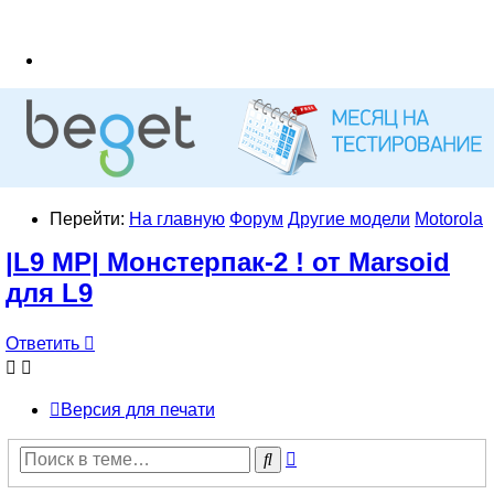
Перейти:
На главную
Форум
Другие модели
Motorola
|L9 MP| Монстерпак-2 ! от Marsoid
для L9
Ответить
Версия для печати
Расширенный
Поиск
поиск