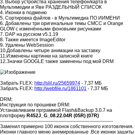
3. Выбор устройства хранения телефон/карта в
Мультимедии и Яве РАЗДЕЛЬНЫЙ СПИСОК
4. Иконки в подменю
5. Сортировка файлов - в Мультимедиа ПО ИИМЕНИ
6. Добавлены три оригинальные темы CMCC и Orange
GLOW с изменёнными фоновыми рисунками
7. DAP на русском v5.1.19
8. Также имеется ImageEditor
9. Удалены WebSession
10.Добавлены четыре анимации на заставку
11.Изменены картинки на записной книге
12.Значки GOOGLE также заменены под мой DRM
Забрать FLEX:
http://slil.ru/25659974
- 7,37 МБ
Забрать FLEX:
http://webfile.ru/1861101
- 7,37 МБ
DRM:
Инструкция по прошивке DRM:
Устанавливаем прграммой Flash&Backup 3.0.7 на
плотформу
R452J_G_08.22.04R (05R) (07R)
---------------------------------------------------------------------------
Заменил примерно 100 иконок собственного изготовления.
Иконки главного меню анемированные .Все иконки зашиты