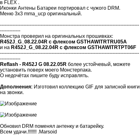
в FLEX .
Иконки Антены Батареи портировал с чужого DRM.
Меню 3х3 mma_ucp оригинальный.
-----------------------------------------------------------------------------------------
-------------
Монстра проверил на оригинальных прошивках:
R452J_G_08.22.04R с флексом GSTHAWITRTRU05A
и на
R452J_G_08.22.04R с флексом GSTHAWITRTPT06F
-----------------------------------------------------------------------------------------
-------------
Reflash - R452J G 08.22.05R
более устойчевый, можете
установить поверх моего Монстерпака.
О недочётах пишите буду исправлять.
Дополнения:
Изготовил коллекцию GIF для записной книги
на звонки.
Обновил DRM поменял антенку и батарейку.
Всем удачи.!!!!!!! .Marsoid