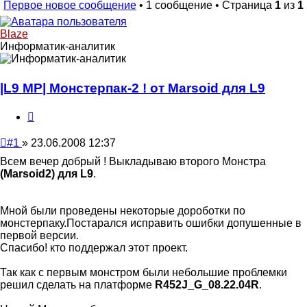
Первое новое сообщение
• 1 сообщение • Страница
1
из
1
Blaze
Информатик-аналитик
|L9 MP| Монстерпак-2 ! от Marsoid для L9
Цитата
Непрочитанное
#1
»
23.06.2008 12:37
сообщение
Всем вечер добрый ! Выкладываю второго Монстра
(Marsoid2) для L9
.
Мной были проведены некоторые дороботки по
монстерпаку.Постарался исправить ошибки допушенные в
первой версии.
Спасибо! кто поддержал этот проект.
Так как с первым монстром были небольшие проблемки
решил сделать на платформе
R452J_G_08.22.04R
.