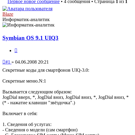
Первое новое сообщение
• 4 сообщения • Страница
1
из
1
Blaze
Информатик-аналитик
Symbian OS 9.1 UIQ3
Цитата
Непрочитанное
#1
»
04.06.2008 20:21
сообщение
Секретные коды для смартфонов UIQ-3.0:
Секретные меню.N:1
Вызывается следующим образом:
JogDial вверх, *, JogDial вниз, JogDial вниз, *, JogDial вниз, *
(* - нажатие клавиши "звёздочка".)
Включает в себя:
1. Сведения об услугах:
- Сведения о модели (сам смартфон)