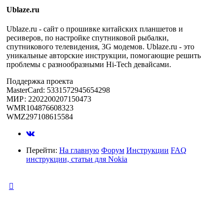
Ublaze.ru
Ublaze.ru - сайт о прошивке китайских планшетов и
ресиверов, по настройке спутниковой рыбалки,
спутникового телевидения, 3G модемов. Ublaze.ru - это
уникальные авторские инструкции, помогающие решить
проблемы с разнообразными Hi-Tech девайсами.
Поддержка проекта
MasterCard: 5331572945654298
МИР: 2202200207150473
WMR104876608323
WMZ297108615584
Перейти:
На главную
Форум
Инструкции
FAQ
инструкции, статьи для Nokia