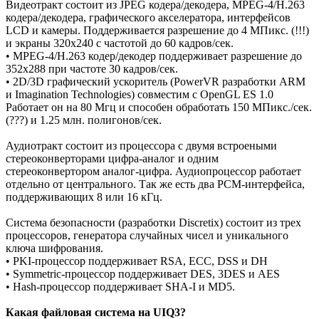
Видеотракт состоит из JPEG кодера/декодера, MPEG-4/H.263
кодера/декодера, графического акселератора, интерфейсов
LCD и камеры. Поддерживается разрешение до 4 МПикс. (!!!)
и экраны 320х240 с частотой до 60 кадров/сек.
• MPEG-4/H.263 кодер/декодер поддерживает разрешение до
352x288 при частоте 30 кадров/сек.
• 2D/3D графический ускоритель (PowerVR разработки ARM
и Imagination Technologies) совместим с OpenGL ES 1.0
Работает он на 80 Мгц и способен обработать 150 МПикс./сек.
(???) и 1.25 млн. полигонов/сек.
Аудиотракт состоит из процессора с двумя встроеными
стереоконверторами цифра-аналог и одним
стереоконвертором аналог-цифра. Аудиопроцессор работает
отдельно от центрального. Так же есть два PCM-интерфейса,
поддерживающих 8 или 16 кГц.
Система безопасности (разработки Discretix) состоит из трех
процессоров, генератора случайных чисел и уникального
ключа шифрования.
• PKI-процессор поддерживает RSA, ECC, DSS и DH
• Symmetric-процессор поддерживает DES, 3DES и AES
• Hash-процессор поддерживает SHA-I и MD5.
Какая файловая система на UIQ3?