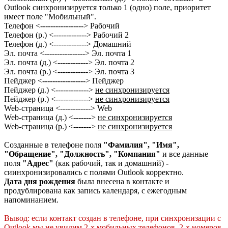
Outlook синхронизируется только 1 (одно) поле, приоритет
имеет поле "Мобильный".
Телефон <-----------------> Рабочий
Телефон (р.) <-------------> Рабочий 2
Телефон (д.) <-------------> Домашний
Эл. почта <----------------> Эл. почта 1
Эл. почта (д.) <------------> Эл. почта 2
Эл. почта (р.) <------------> Эл. почта 3
Пейджер <-----------------> Пейджер
Пейджер (д.) <------------->
не синхронизируется
Пейджер (р.) <------------->
не синхронизируется
Web-страница <------------> Web
Web-страница (д.) <------->
не синхронизируется
Web-страница (р.) <------->
не синхронизируется
Созданные в телефоне поля
"Фамилия", "Имя",
"Обращение", "Должность", "Компания"
и все данные
поля
"Адрес"
(как рабочий, так и домашний) -
сиинхронизировались с полями Outlook корректно.
Дата дня рождения
была внесена в контакте и
продублирована как запись календаря, с ежегодным
напоминанием.
Вывод: если контакт создан в телефоне, при синхронизации с
Outlook мы не увидим 2-х мобильных телефонов, 2-х номеров