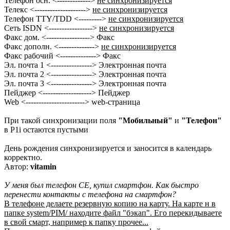
Телефон осн. <------------->
не синхронизируется
Телекс <-------------------->
не синхронизируется
Телефон TTY/TDD <--------->
не синхронизируется
Сеть ISDN <----------------->
не синхронизируется
Факс дом. <-----------------> Факс
Факс дополн. <-------------->
не синхронизируется
Факс рабочий <--------------> Факс
Эл. почта 1 <----------------> Электронная почта
Эл. почта 2 <----------------> Электронная почта
Эл. почта 3 <----------------> Электронная почта
Пейджер <-------------------> Пейджер
Web <-----------------------> web-страница
При такой синхронизации поля
"Мобильный"
и
"Телефон"
в P1i остаются пустыми
День рождения синхронизируется и заносится в календарь
корректно.
Автор:
vitamin
У меня был телефон СЕ, купил смартфон. Как быстро
перенести контакты с телефона на смартфон?
В телефоне делаете резервную копию на карту. На карте н в
папке system/PIM/ находите файл "бэкап". Его перекидываете
в свой смарт, например к папку прочее...