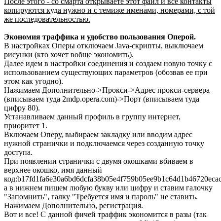
После этого - со смарта открываете этот файл и все контакты
копируются куда нужно и с темиже именами, номерами, с той
же последовательностью.
Экономия траффика и удобство пользования Оперой.
В настройках Оперы отключаем Java-скрипты, выключаем
рисунки (кто хочет вобще экономить).
Далее идем в настройки соединения и создаем новую точку с
использованием существующих параметров (обозвав ее при
этом как угодно).
Нажимаем Дополнительно->Прокси->Адрес прокси-сервера
(вписываем туда 2mdp.opera.com)->Порт (вписываем туда
цифру 80).
Устанавливаем данный профиль в группу интернет,
приоритет 1.
Включаем Оперу, выбираем закладку или вводим адрес
нужной странички и подключаемся через созданную точку
доступа.
При появлении странички с двумя окошками вбиваем в
верхнее окошко, имя данный
код:b17fd1fa6e30a6bd6dcfa38b05e4f759b05ee9b1c64d1b46720eca
а в нижнем пишем любую букву или цифру и ставим галочку
"Запомнить", галку "Требуется имя и пароль" не ставить.
Нажимаем Дополнительно, регистрация.
Вот и все! С данной фичей траффик экономится в разы (так