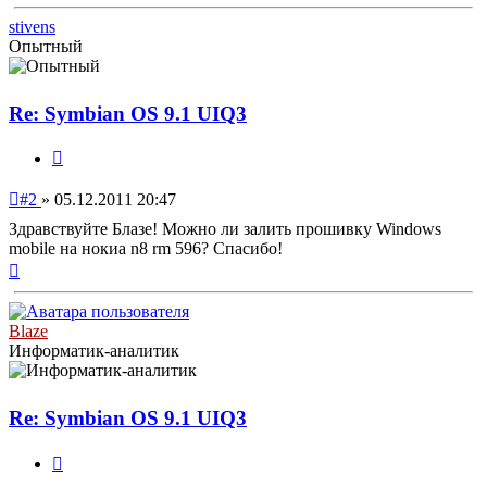
к
началу
stivens
Опытный
Re: Symbian OS 9.1 UIQ3
Цитата
Непрочитанное
#2
»
05.12.2011 20:47
сообщение
Здравствуйте Блазе! Можно ли залить прошивку Windows
mobile на нокиа n8 rm 596? Спасибо!
Вернуться
к
началу
Blaze
Информатик-аналитик
Re: Symbian OS 9.1 UIQ3
Цитата