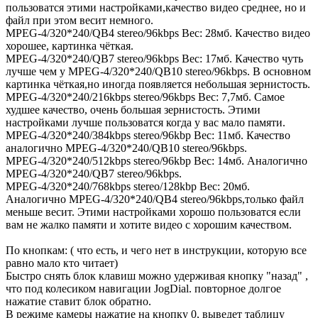
пользоватся этими настройками,качество видео среднее, но и
файл при этом весит немного.
MPEG-4/320*240/QB4 stereo/96kbps Вес: 28мб. Качество видео
хорошее, картинка чёткая.
MPEG-4/320*240/QB7 stereo/96kbps Вес: 17мб. Качество чуть
лучше чем у MPEG-4/320*240/QB10 stereo/96kbps. В основном
картинка чёткая,но иногда появляется небольшая зернистость.
MPEG-4/320*240/216kbps stereo/96kbps Вес: 7,7мб. Самое
худшее качество, очень большая зернистость. Этими
настройками лучше пользоватся когда у вас мало памяти.
MPEG-4/320*240/384kbps stereo/96kbp Вес: 11мб. Качество
аналогично MPEG-4/320*240/QB10 stereo/96kbps.
MPEG-4/320*240/512kbps stereo/96kbp Вес: 14мб. Аналогично
MPEG-4/320*240/QB7 stereo/96kbps.
MPEG-4/320*240/768kbps stereo/128kbp Вес: 20мб.
Аналогично MPEG-4/320*240/QB4 stereo/96kbps,только файл
меньше весит. Этими настройками хорошо пользоватся если
вам не жалко памяти и хотите видео с хорошим качеством.
По кнопкам: ( что есть, и чего нет в инструкции, которую все
равно мало кто читает)
Быстро снять блок клавиш можно удерживая кнопку "назад" ,
что под колесиком навигации JogDial. повторное долгое
нажатие ставит блок обратно.
В режиме камеры нажатие на кнопку 0, выведет таблицу