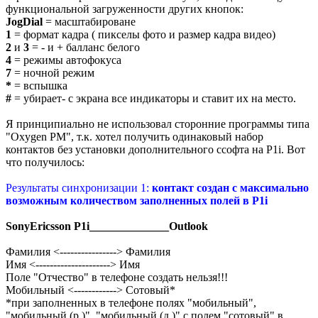
функциональной загруженности других кнопок:
JogDial
= масштабироване
1
= формат кадра ( пикселы фото и размер кадра видео)
2
и
3
= - и + балланс белого
4
= режимы автофокуса
7
= ночной режим
*
= вспышка
#
= убирает- с экрана все индикаторы и ставит их на место.
Я принципиально не использовал сторонние программы типа
"Oxygen PM", т.к. хотел получить одинаковый набор
контактов без установки дополнительного ссофта на P1i. Вот
что получилось:
Результаты синхронизации 1:
контакт создан с максимально
возможным количеством заполненных полей в P1i
SonyEricsson P1i______________Outlook
Фамилия <----------------> Фамилия
Имя <---------------------> Имя
Поле "Отчество" в телефоне создать нельзя!!!
Мобильный <------------> Сотовый*
*при заполненных в телефоне полях "мобильный",
"мобильный (р.)", "мобильный (д.)" с полем "сотовый" в