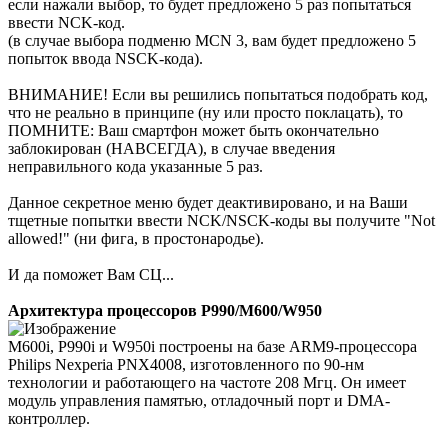
если нажали выбор, то будет предложено 5 раз попытаться
ввести NCK-код.
(в случае выбора подменю MCN 3, вам будет предложено 5
попыток ввода NSCK-кода).
ВНИМАНИЕ! Если вы решились попытаться подобрать код,
что не реально в принципе (ну или просто поклацать), то
ПОМНИТЕ: Ваш смартфон может быть окончательно
заблокирован (НАВСЕГДА), в случае введения
неправильного кода указанные 5 раз.
Данное секретное меню будет деактивировано, и на Ваши
тщетные попытки ввести NCK/NSCK-коды вы получите "Not
allowed!" (ни фига, в простонародье).
И да поможет Вам СЦ...
Архитектура процессоров P990/M600/W950
M600i, P990i и W950i построены на базе ARM9-процессора
Philips Nexperia PNX4008, изготовленного по 90-нм
технологии и работающего на частоте 208 Мгц. Он имеет
модуль управления памятью, отладочный порт и DMA-
контроллер.