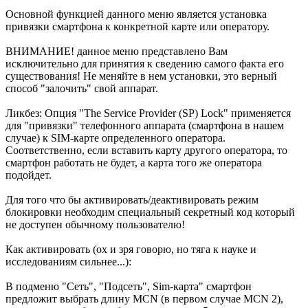
Основной функцией данного меню является установка
привязки смартфона к конкретной карте или оператору.
ВНИМАНИЕ! данное меню представлено Вам
исключительно для принятия к сведению самого факта его
существования! Не меняйте в нем установки, это верный
способ "залочить" свой аппарат.
Ликбез: Опция "The Service Provider (SP) Lock" применяется
для "привязки" телефонного аппарата (смартфона в нашем
случае) к SIM-карте определенного оператора.
Соответственно, если вставить карту другого оператора, то
смартфон работать не будет, а карта того же оператора
подойдет.
Для того что бы активировать/деактивировать режим
блокировки необходим специальный секретный код который
не доступен обычному пользователю!
Как активировать (ох и зря говорю, но тяга к науке и
исследованиям сильнее...):
В подменю "Сеть", "Подсеть", Sim-карта" смартфон
предложит выбрать длину MCN (в первом случае MCN 2),