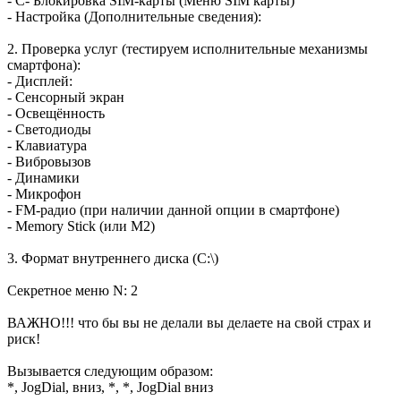
- С- Блокировка SIM-карты (Меню SIM карты)
- Настройка (Дополнительные сведения):
2. Проверка услуг (тестируем исполнительные механизмы
смартфона):
- Дисплей:
- Сенсорный экран
- Освещённость
- Светодиоды
- Клавиатура
- Вибровызов
- Динамики
- Микрофон
- FM-радио (при наличии данной опции в смартфоне)
- Memory Stick (или M2)
3. Формат внутреннего диска (С:\)
Секретное меню N: 2
ВАЖНО!!! что бы вы не делали вы делаете на свой страх и
риск!
Вызывается следующим образом:
*, JogDial, вниз, *, *, JogDial вниз