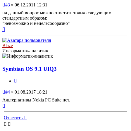
Непрочитанное
#3
»
06.12.2011 12:31
сообщение
на данный вопрос можно ответить только следующим
стандартным образом:
"невозможно и нецелесообразно"
Вернуться
к
началу
Blaze
Информатик-аналитик
Symbian OS 9.1 UIQ3
Цитата
Непрочитанное
#4
»
01.08.2017 18:21
сообщение
Альтернативы Nokia PC Suite нет.
Вернуться
к
началу
Ответить