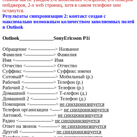
пейджеров, 2-х web страниц, хотя в самом телефоне они
останутся.
Результаты синхронизации 2: контакт создан с
максимально возможным количеством заполненных полей
в Outlook
Outlook______________SonyEricsson P1i
Обращение <----------------> Название
Фамилия <------------------> Фамилия
Имя <-----------------------> Имя
Отчество <------------------> Отчество
Суффикс <------------------> Суффикс имени
Сотовый* <------------------> Мобильный (р.)
Рабочий <-------------------> Телефон (р.)
Рабочий 2 <-----------------> Телефон (р.)
Домашний <-----------------> Т-елефон (д.)
Домашний 2 <---------------> Телефон (д.)
Помощник <----------------->
не синхронизируется
Телефон организации <----->
не синхронизируется
Автомоб. <------------------>
не синхронизируется
Радио <--------------------->
не синхронизируется
Ответ на звонок <----------->
не синхронизируется
Другой <-------------------->
не синхронизируется