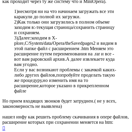
как проходит через ту же систему что и MiniOpera).
1)несмотря ни на что начинаем загружать все эти
каракули до полной их загрузки.
2)Как только они загрузились в полном объеме
заходим в:-текущая страница/сохранить страницу
и сохраняем.
3)Далее:заходим в X-
plore,C/System/data/Opera/theSavedpages2 и видим в
этой папке файл с расширением .htm Меняем это
расширение путем переименования на .rar и все -
вот вам раровский архив.А далее извлекаете куда
вам угодно.
Если у вас возникают проблемы с закачкой каких-
либо других файлов,попробуйте проделать такую
же процедуру,но изменить имя на то
расширение,которое указано в прикрепленном
файле
Но прием входящих звонков будет затруднен.( не у всех,
закономерность не выявлена)
нашел инфу как решить проблему скачивания в опере файлов,
расширение которых при сохранении меняется на htm:
Вернуться