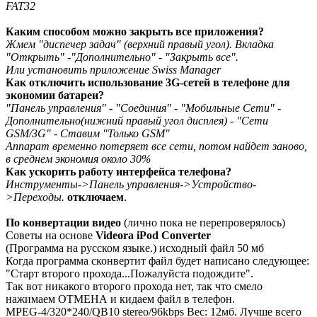
FAT32
Каким способом можно закрыть все приложения?
Жмем "диспечер задач" (верхний правый угол). Вкладка
"Открыть" -"Дополнительно" - "Закрыть все".
Или установить приложение Swiss Manager
Как отключить использование 3G-сетей в телефоне для
экономии батареи?
"Панель управления" - "Соединия" - "Мобильные Сети" -
Дополнительно(нижний правый угол дисплея) - "Сети
GSM/3G" - Ставим "Только GSM"
Аппарат временно потеряет все сети, потом найдет заново,
в среднем экономия около 30%
Как ускорить работу интерфейса телефона?
Инструменты->Панель управления->Устройство-
>Переходы.
отключаем
.
По конвертации видео
(лично пока не перепроверялось)
Советы на основе
Videora iPod Converter
(Программа на русском языке.) исходный файл 50 мб
Когда программа сконвертит файл будет написано следующее:
"Старт второго прохода...Пожалуйста подождите".
Так вот никакого второго прохода нет, так что смело
нажимаем ОТМЕНА и кидаем файл в телефон.
MPEG-4/320*240/QB10 stereo/96kbps Вес: 12мб. Лучше всего