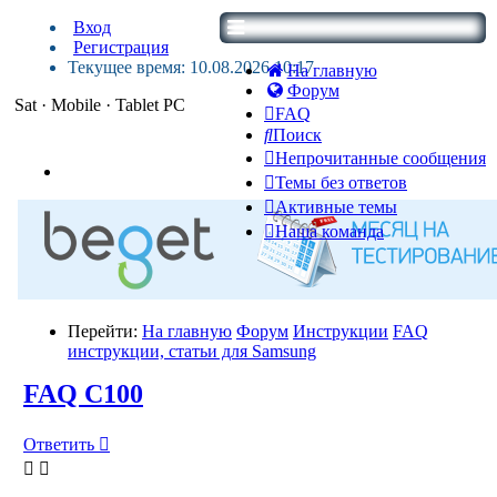
Вход
Регистрация
Текущее время: 10.08.2026 10:17
На главную
Форум
Sat · Mobile · Tablet PC
FAQ
Поиск
Непрочитанные сообщения
Темы без ответов
Активные темы
Наша команда
Перейти:
На главную
Форум
Инструкции
FAQ
инструкции, статьи для Samsung
FAQ С100
Ответить