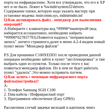
порта на инфракраснике. Хотя все утверждали, что его в ХР
нет и не было. Лежит в %windir\system32\drivers.
Содержание папки, которую надо указать мастеру при
установке модема: msircomm.sys, mdmirmdm.inf
Q:Как активировать файл - менеджер для выполнения
операций?
A:Набираете с клавиатуры код *#9998*masterpwd# (код
набирается ассоциативно, необходимо набрать
*#9998*627837793).Появится надпись "неправильная
запись" ,ничего страшного,далее в меню 4-2-4 видим новый
пункт меню "Менеджер файлов"
P.S Для прошивки C100XEDD1 после проведения данной
операции необходимо зайти в пункт "авт.блокировка" и там
выбрать один из пунктов. Только после этого у вас
появиться менеджер файлов. Но в нем не будет работать
пункт "удалить".Это можно исправить патчем.
Q:Как залить с помощью инфракрасного порта
файлы(настройка)?
A:
1. Телефон Samsung SGH C100
2. Data-кабель / Инфракрасный порт
3. Программное обеспечение (Easy GPRS)
Рассмотрим случай закачки мелодий и картинок через