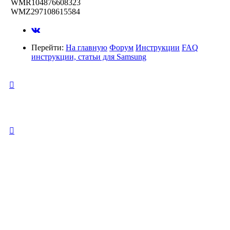
WMR104876608323
WMZ297108615584
Перейти:
На главную
Форум
Инструкции
FAQ
инструкции, статьи для Samsung