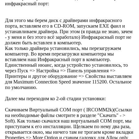
инфракрасный порт:
Для этого мы берем диск с драйверами инфракрасного
порта, вставляем его в CD-ROM, запускаем EXE фаил и
устанавливаем драйвера. При этом (я правда не знаю, зачем
- у меня и без этого всё заработало) Инфракрасный порт не
должен быть вставлен в компьютер.
Как только драйвера установились, мы перезагружаем
компьютер. Во время перезагрузки компьютера мы
вставляем наш Инфракрасный порт в компьютер.
Единственный нюанс, когда устройство установилось, то
через Пуск => Настройка => Панель управления =>
Принтеры и другое оборудование => Свойства выставляем
для Maximum Connection Speed значение 115200. Остальное
по умолчанию.
Далее мы переходим ко 2-ой стадии установки:
Скачиваем Виртуальный COM порт ( IRCOMM2k)(Ссылки
на необходимые файлы смотрите в разделе "Скачать" - >
Soft). Как только скачался наш виртуальный COM порт, мы
приступаем к его инсталляции. Щелкаем по нему два раза,
открывается окно, мы ничего там не трогаем кроме вкладки
Properties => More Option и ставим галочку для Allow only