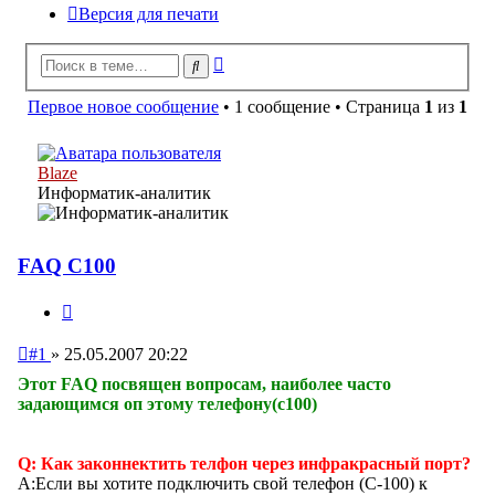
Версия для печати
Расширенный
Поиск
поиск
Первое новое сообщение
• 1 сообщение • Страница
1
из
1
Blaze
Информатик-аналитик
FAQ С100
Цитата
Непрочитанное
#1
»
25.05.2007 20:22
сообщение
Этот FAQ посвящен вопросам, наиболее часто
задающимся оп этому телефону(с100)
Q: Как законнектить телфон через инфракрасный порт?
A:Если вы хотите подключить свой телефон (С-100) к