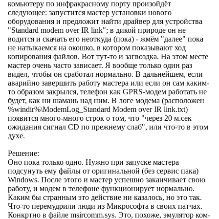
комьютеру по инфракрасному порту произойдёт
следующее: запустится мастер установки нового
оборудования и предложит найти драйвер для устройства
"Standard modem over IR link"; в дикой природе он не
водится и скачать его неоткуда (пока) - жмём "далее" пока
не натыкаемся на окошко, в котором показывают ход
копирования файлов. Вот тут-то и загвоздка. На этом месте
мастер очень часто зависает. Я вообще только один раз
видел, чтобы он сработал нормально. В дальнейшем, если
аварийно завершить работу мастера или если он сам каким-
то образом закрылся, телефон как GPRS-модем работать не
будет, как ни шамань над ним. В логе модема (расположен
%windir%\ModemLog_Standard Modem over IR link.txt)
появится много-много строк о том, что "через 20 м.сек
ожидания сигнал CD по прежнему слаб", или что-то в этом
духе.
Решение:
Оно пока только одно. Нужно при запуске мастера
подсунуть ему файлы от оригинальной (без сервис пака)
Windows. После этого и мастер успешно заканчивает свою
работу, и модем в телефоне функционирует нормально.
Каким бы странным это действие ни казалось, но это так.
Что-то перемудрили люди из Микрософта в своих патчах.
Конкртно в файле msircomm.sys. Это, похоже, эмулятор ком-