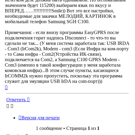
значением будет 115200) выбираем язык по вкусу и
ВПЕРЕД……!!!!!!!!!!!!Smile)) Вот это все настройки,
необходимые для закачки МЕЛОДИЙ, КАРТИНОК в
мобильный телефон Samsung SGH C100.
Примечания: - если внизу программы EasyGPRS после
подключения горит надпись Disconnect - то что-то вы
сделали не так... (У меня система заработала так: USB IRDA
- Com3 (IrCom2k), Modem - com3 (Если Инфра на ком-порту
- то Сама инфра - Com2(Устройства ИК-связи),
подключается на Com2, а Samsung C100 GPRS Modem -
Com3 (именно в такой конфигурации у меня заработала
комовская инфра)...В этом случае пункты, касающиеся
IrCOMM2k нужно пропустить, поскольку эта программа
служит для эмуляции USB IrDA на com-порт)))
Вернуться
к
началу
Ответить
Версия для печати
1 сообщение • Страница
1
из
1