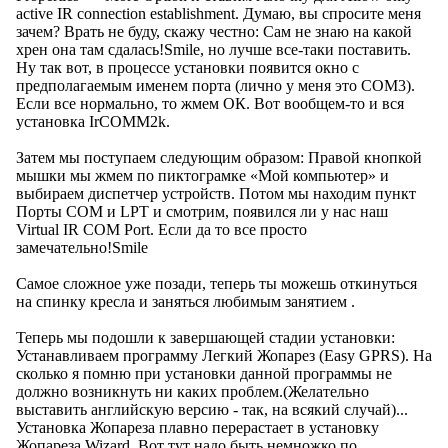
active IR connection establishment. Думаю, вы спросите меня
зачем? Врать не буду, скажу честно: Сам не знаю на какой
хрен она там сдалась!Smile, но лучше все-таки поставить.
Ну так вот, в процессе установки появится окно с
предполагаемым именем порта (лично у меня это COM3).
Если все нормально, то жмем ОК. Вот вообщем-то и вся
установка IrCOMM2k.
Затем мы поступаем следующим образом: Правой кнопкой
мышки мы жмем по пиктограмке «Мой компьютер» и
выбираем диспетчер устройств. Потом мы находим пункт
Порты COM и LPT и смотрим, появился ли у нас наш
Virtual IR COM Port. Если да то все просто
замечательно!Smile
Самое сложное уже позади, теперь ты можешь откинуться
на спинку кресла и заняться любимым занятием .
Теперь мы подошли к завершающей стадии установки:
Устанавливаем программу Легкий Жопарез (Easy GPRS). На
сколько я помню при установки данной программы не
должно возникнуть ни каких проблем.(Желательно
выставить английскую версию - так, на всякий случай)...
Установка Жопареза плавно перерастает в установку
Жопареза Wizard. Вот тут надо быть немножко по