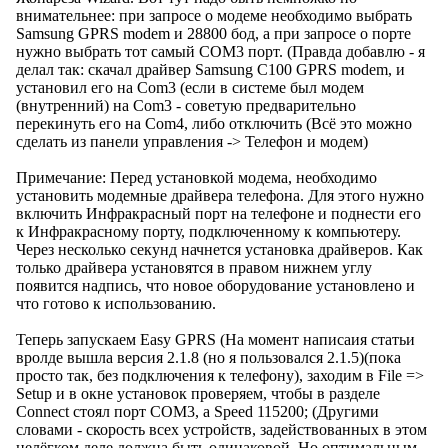
внимательнее: при запросе о модеме необходимо выбрать
Samsung GPRS modem и 28800 бод, а при запросе о порте
нужно выбрать тот самый COM3 порт. (Правда добавлю - я
делал так: скачал драйвер Samsung C100 GPRS modem, и
установил его на Com3 (если в системе был модем
(внутренний) на Com3 - советую предварительно
перекинуть его на Com4, либо отключить (Всё это можно
сделать из панели управления -> Телефон и модем)
Примечание: Перед установкой модема, необходимо
установить модемные драйвера телефона. Для этого нужно
включить Инфракрасный порт на телефоне и поднести его
к Инфракрасному порту, подключенному к компьютеру.
Через несколько секунд начнется установка драйверов. Как
только драйвера установятся в правом нижнем углу
появится надпись, что новое оборудование установлено и
что готово к использованию.
Теперь запускаем Easy GPRS (На момент написаия статьи
вролде вышла версия 2.1.8 (но я пользовался 2.1.5)(пока
просто так, без подключения к телефону), заходим в File =>
Setup и в окне установок проверяем, чтобы в разделе
Connect стоял порт COM3, а Speed 115200; (Другими
словами - скорость всех устройств, задействованных в этом
нелёгком деле должна быть одинаковой. Но оптимальным