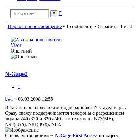
Расширенный
Поиск
поиск
Первое новое сообщение
• 1 сообщение • Страница
1
из
1
Visor
Опытный
N-Gage2
Цитата
Непрочитанное
#1
»
03.03.2008 12:55
сообщение
И так теперь наши нокии поддерживают N-Gage2 игры.
Сразу скажу поддерживаются телефоны с разрешением
экрана 240х320 и 320х240. это телефоны N73(ME),
N95(8Gb), N81(8Gb), N82.
Сперва устанавливаем
N-Gage First Access
на карту