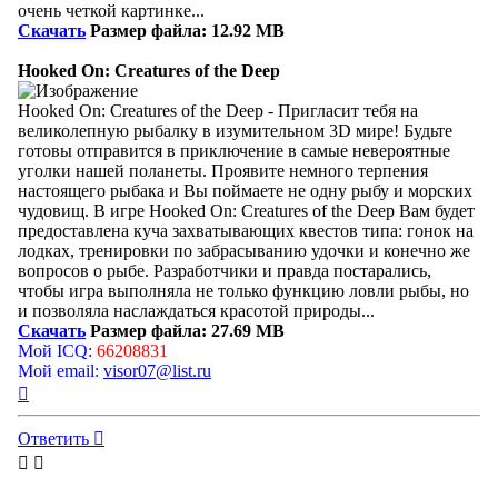
очень четкой картинке...
Скачать
Размер файла: 12.92 MB
Hooked On: Creatures of the Deep
Hooked On: Creatures of the Deep - Пригласит тебя на
великолепную рыбалку в изумительном 3D мире! Будьте
готовы отправится в приключение в самые невероятные
уголки нашей поланеты. Проявите немного терпения
настоящего рыбака и Вы поймаете не одну рыбу и морских
чудовищ. В игре Hooked On: Creatures of the Deep Вам будет
предоставлена куча захватывающих квестов типа: гонок на
лодках, тренировки по забрасыванию удочки и конечно же
вопросов о рыбе. Разработчики и правда постарались,
чтобы игра выполняла не только функцию ловли рыбы, но
и позволяла наслаждаться красотой природы...
Скачать
Размер файла: 27.69 MB
Мой ICQ:
66208831
Мой email:
visor07@list.ru
Вернуться
к
началу
Ответить