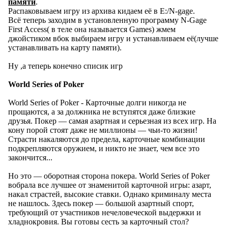
памяти
.
Распаковываем игру из архива кидаем её в E:/N-gage.
Всё теперь заходим в установленную программу N-Gage
First Access( в теле она называется Games) жмем
джойстиком вбок выбираем игру и устанавливаем её(лучше
устанавливать на карту памяти).
Ну ,а теперь конечно списик игр
World Series of Poker
World Series of Poker - Карточные долги никогда не
прощаются, а за должника не вступятся даже близкие
друзья. Покер — самая азартная и серьезная из всех игр. На
кону порой стоят даже не миллионы — чьи-то жизни!
Страсти накаляются до предела, карточные комбинации
подкрепляются оружием, и никто не знает, чем все это
закончится...
Но это — оборотная сторона покера. World Series of Poker
вобрала все лучшее от знаменитой карточной игры: азарт,
накал страстей, высокие ставки. Однако криминалу места
не нашлось. Здесь покер — большой азартный спорт,
требующий от участников нечеловеческой выдержки и
хладнокровия. Вы готовы сесть за карточный стол?