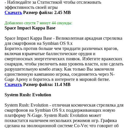
- Наблюдайте за Статистикой чтобы отслеживать
эффективность своей игры
Скачать
Размер файла: 2.45 MB
Добавлено спустя 7 минут 44 секунды:
Space Impact Kappa Base
Space Impact Kappa Base - Великолепная аркадная стрелялка
для смартфонов на Symbian OS 9.x
Боритесь против больше чем тридцати различных врагов,
включая взрывчатые баллистические орудия и
смертоносных энергетических пиявок. Избегите вражеских
снарядов, чтобы увеличить ваш уровень власти, или сделать
разрушительную комбо атаку. Как только Вы закончили
единственную кампанию игрока, соединяетесь через N-
Gage Арену и боритесь в интернете в мировой битве.
Скачать
Размер файла: 11.4 MB
System Rush: Evolution
System Rush: Evolution - отличная космическая стрелялка для
смартфонов на Symbian OS 9.x поддерживающих новую
платформу N-Gage. System Rush: Evolution может
похвастатся наличием нескольких режимов игр. Графика
сделана на эволюционной системе Со-Vес что говорит об