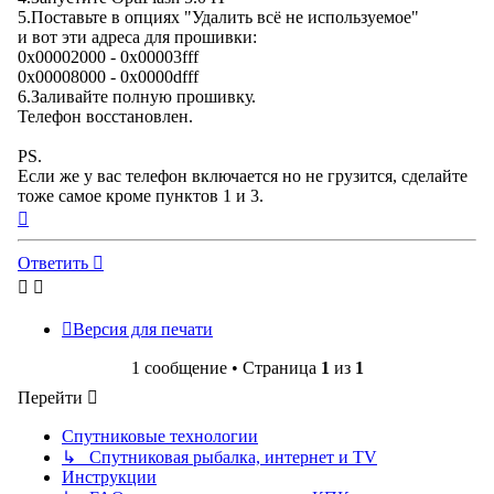
5.Поставьте в опциях "Удалить всё не используемое"
и вот эти адреса для прошивки:
0x00002000 - 0x00003fff
0x00008000 - 0x0000dfff
6.Заливайте полную прошивку.
Телефон восстановлен.
PS.
Если же у вас телефон включается но не грузится, сделайте
тоже самое кроме пунктов 1 и 3.
Вернуться
к
началу
Ответить
Версия для печати
1 сообщение • Страница
1
из
1
Перейти
Спутниковые технологии
↳ Спутниковая рыбалка, интернет и TV
Инструкции