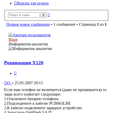
Версия для печати
Расширенный
Поиск
поиск
Первое новое сообщение
• 1 сообщение • Страница
1
из
1
Blaze
Информатик-аналитик
Реанимация X120
Цитата
Непрочитанное
#1
»
25.05.2007 20:15
сообщение
Если ваш телефон не включается (даже не прошивается) то
чаще всего помогает следующее:
1.Отключите батарею телефона
2.Подсоедените к кабелю PCB063LBE
3.К кабелю подключите зарядное устройство
4.Запустите OptiFlash 5.0 IT