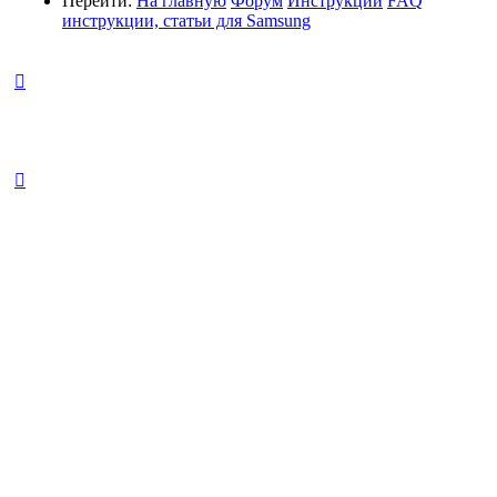
Перейти:
На главную
Форум
Инструкции
FAQ
инструкции, статьи для Samsung