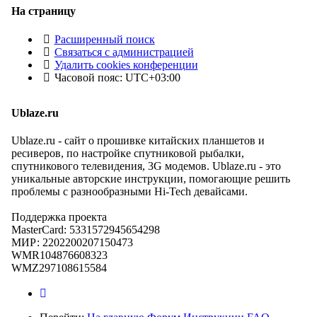
На страницу
Расширенный поиск
Связаться с администрацией
Удалить cookies конференции
Часовой пояс:
UTC+03:00
Ublaze.ru
Ublaze.ru - сайт о прошивке китайских планшетов и
ресиверов, по настройке спутниковой рыбалки,
спутникового телевидения, 3G модемов. Ublaze.ru - это
уникальные авторские инструкции, помогающие решить
проблемы с разнообразными Hi-Tech девайсами.
Поддержка проекта
MasterCard: 5331572945654298
МИР: 2202200207150473
WMR104876608323
WMZ297108615584