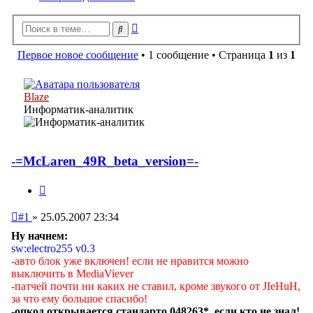
Расширенный
Поиск
поиск
Первое новое сообщение
• 1 сообщение • Страница
1
из
1
Blaze
Информатик-аналитик
-=McLaren_49R_beta_version=-
Цитата
Непрочитанное
#1
»
25.05.2007 23:34
сообщение
Ну начнем:
sw:electro255 v0.3
-авто блок уже включен! если не нравится можно
выключить в MediaViever
-патчей почти ни каких не ставил, кроме звукого от JIeHuH,
за что ему большое спасибо!
-опкод открывается стандарто 048263*, если кто не знал!