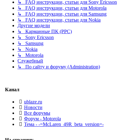
↳ FAQ инструкции, статьи для Sony Ericsson
↳ FAQ инструкции, статьи для Motorola
↳ FAQ инструкции, статьи для Samsung
↳ FAQ инструкции, статьи для Nokia
Другие модели
↳ Карманные ПК (PPC)
↳ Sony Ericsson
↳ Samsung
↳ Nokia
↳ Motorola
Служебный
↳ По сайту и форуму (Administration)
Канал
ublaze.ru
Новости
Все форумы
Форум - Motorola
Тема - -=McLaren_49R_beta_version=-
На страницу