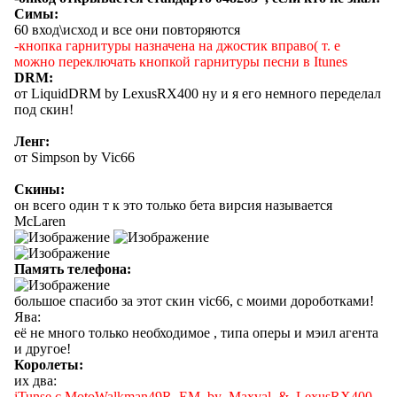
Симы:
60 вход\исход и все они повторяются
-кнопка гарнитуры назначена на джостик вправо( т. е
можно переключать кнопкой гарнитуры песни в Itunes
DRM:
от LiquidDRM by LexusRX400 ну и я его немного переделал
под скин!
Ленг:
от Simpson by Vic66
Скины:
он всего один т к это только бета вирсия называется
McLaren
Память телефона:
большое спасибо за этот скин vic66, с моими дороботками!
Ява:
её не много только необходимое , типа оперы и мэил агента
и другое!
Королеты:
их два:
iTunse c MotoWalkman49R_EM_by_Maxval_&_LexusRX400