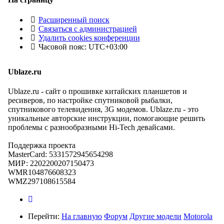
Расширенный поиск
Связаться с администрацией
Удалить cookies конференции
Часовой пояс:
UTC+03:00
Ublaze.ru
Ublaze.ru - сайт о прошивке китайских планшетов и
ресиверов, по настройке спутниковой рыбалки,
спутникового телевидения, 3G модемов. Ublaze.ru - это
уникальные авторские инструкции, помогающие решить
проблемы с разнообразными Hi-Tech девайсами.
Поддержка проекта
MasterCard: 5331572945654298
МИР: 2202200207150473
WMR104876608323
WMZ297108615584
Перейти:
На главную
Форум
Другие модели
Motorola