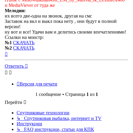
и MediaViever от туда же
Мелодии:
их всего две-одна на звонок, другая на смс
Заставок на вкл и выкл пока нету , они будут в полной
версии!
ну вот и все! Удачи вам и делитись своими впечатлениями!
Ссылки на монстр:
№1
СКАЧАТЬ
№2
СКАЧАТЬ
Вернуться
к
началу
Ответить
Версия для печати
1 сообщение • Страница
1
из
1
Перейти
Спутниковые технологии
↳ Спутниковая рыбалка, интернет и TV
Инструкции
↳ FAQ инструкции, статьи для КПК