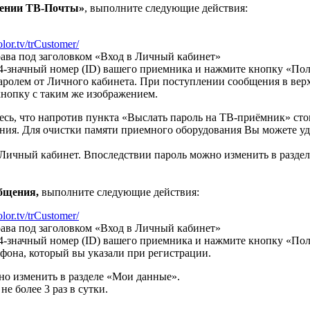
щении ТВ-Почты»
, выполните следующие действия:
color.tv/trCustomer/
ава под заголовком «Вход в Личный кабинет»
14-значный номер (ID) вашего приемника и нажмите кнопку «Пол
ролем от Личного кабинета. При поступлении сообщения в верх
нопку с таким же изображением.
сь, что напротив пункта «Выслать пароль на ТВ-приёмник» сто
ения. Для очистки памяти приемного оборудования Вы можете у
 Личный кабинет. Впоследствии пароль можно изменить в разде
бщения,
выполните следующие действия:
color.tv/trCustomer/
ава под заголовком «Вход в Личный кабинет»
4-значный номер (ID) вашего приемника и нажмите кнопку «Пол
ефона, который вы указали при регистрации.
но изменить в разделе «Мои данные».
е более 3 раз в сутки.