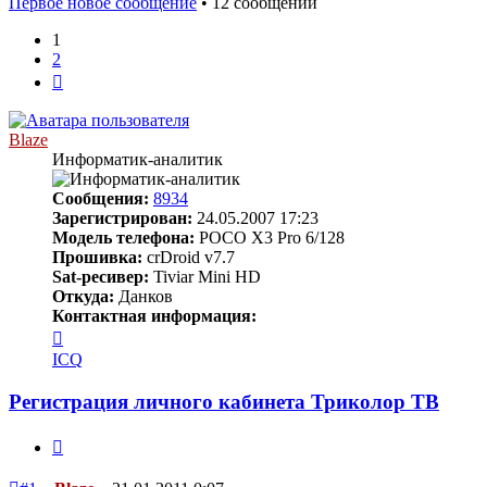
Первое новое сообщение
• 12 сообщений
1
2
След.
Blaze
Информатик-аналитик
Сообщения:
8934
Зарегистрирован:
24.05.2007 17:23
Модель телефона:
POCO X3 Pro 6/128
Прошивка:
crDroid v7.7
Sat-ресивер:
Tiviar Mini HD
Откуда:
Данков
Контактная информация:
Контактная
информация
ICQ
пользователя
Blaze
Регистрация личного кабинета Триколор ТВ
Цитата
Непрочитанное