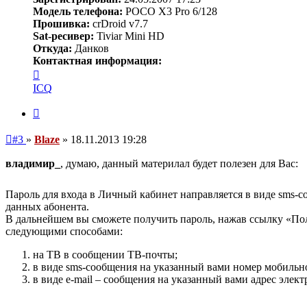
Модель телефона:
POCO X3 Pro 6/128
Прошивка:
crDroid v7.7
Sat-ресивер:
Tiviar Mini HD
Откуда:
Данков
Контактная информация:
Контактная
информация
ICQ
пользователя
Blaze
Цитата
Непрочитанное
#3
»
Blaze
»
18.11.2013 19:28
сообщение
владимир_
, думаю, данный материлал будет полезен для Вас:
Пароль для входа в Личный кабинет направляется в виде sms-
данных абонента.
В дальнейшем вы сможете получить пароль, нажав ссылку «Пол
следующими способами:
на ТВ в сообщении ТВ-почты;
в виде sms-сообщения на указанный вами номер мобильн
в виде e-mail – сообщения на указанный вами адрес элек