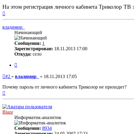
На этом регистрация личного кабинета Триколор ТВ 
Вернуться
к
началу
владимир_
Начинающий
Сообщения:
1
Зарегистрирован:
18.11.2013 17:00
Откуда:
село
Цитата
Непрочитанное
#2
»
владимир_
»
18.11.2013 17:05
сообщение
Почему пароль от личного кабинета Триколор не приходит?
Вернуться
к
началу
Blaze
Информатик-аналитик
Сообщения:
8934
Зарегистрирован:
24.05.2007 17:23