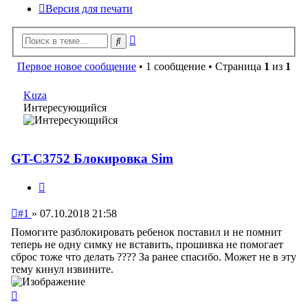
Версия для печати
Расширенный
Поиск
поиск
Первое новое сообщение
• 1 сообщение • Страница
1
из
1
Kuza
Интересующийся
GT-C3752 Блокировка Sim
Цитата
Непрочитанное
#1
»
07.10.2018 21:58
сообщение
Помогите разблокировать ребенок поставил и не помнит
теперь не одну симку не вставить, прошивка не помогает
сброс тоже что делать ???? За ранее спасибо. Может не в эту
тему кинул извините.
Вернуться
к