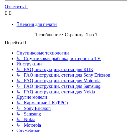
началу
Ответить
Версия для печати
1 сообщение • Страница
1
из
1
Перейти
Спутниковые технологии
↳ Спутниковая рыбалка, интернет и TV
Инструкции
↳ FAQ инструкции, статьи для КПК
↳ FAQ инструкции, статьи для Sony Ericsson
↳ FAQ инструкции, статьи для Motorola
↳ FAQ инструкции, статьи для Samsung
↳ FAQ инструкции, статьи для Nokia
Другие модели
↳ Карманные ПК (PPC)
↳ Sony Ericsson
↳ Samsung
↳ Nokia
↳ Motorola
Служебный