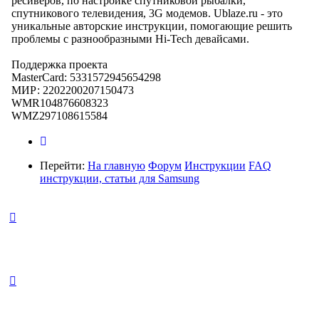
ресиверов, по настройке спутниковой рыбалки,
спутникового телевидения, 3G модемов. Ublaze.ru - это
уникальные авторские инструкции, помогающие решить
проблемы с разнообразными Hi-Tech девайсами.
Поддержка проекта
MasterCard: 5331572945654298
МИР: 2202200207150473
WMR104876608323
WMZ297108615584
Перейти:
На главную
Форум
Инструкции
FAQ
инструкции, статьи для Samsung