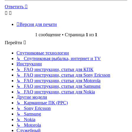
началу
Ответить
Версия для печати
1 сообщение • Страница
1
из
1
Перейти
Спутниковые технологии
↳ Спутниковая рыбалка, интернет и TV
Инструкции
↳ FAQ инструкции, статьи для КПК
↳ FAQ инструкции, статьи для Sony Ericsson
↳ FAQ инструкции, статьи для Motorola
↳ FAQ инструкции, статьи для Samsung
↳ FAQ инструкции, статьи для Nokia
Другие модели
↳ Карманные ПК (PPC)
↳ Sony Ericsson
↳ Samsung
↳ Nokia
↳ Motorola
Служебный