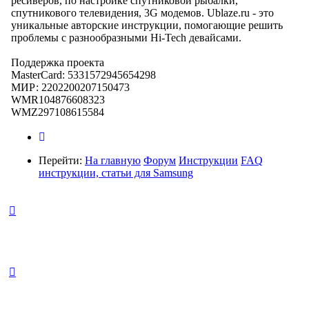
ресиверов, по настройке спутниковой рыбалки,
спутникового телевидения, 3G модемов. Ublaze.ru - это
уникальные авторские инструкции, помогающие решить
проблемы с разнообразными Hi-Tech девайсами.
Поддержка проекта
MasterCard: 5331572945654298
МИР: 2202200207150473
WMR104876608323
WMZ297108615584
Перейти:
На главную
Форум
Инструкции
FAQ
инструкции, статьи для Samsung