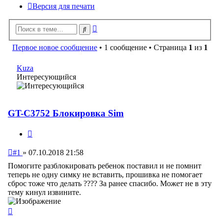
Версия для печати
Расширенный
Поиск
поиск
Первое новое сообщение
• 1 сообщение • Страница
1
из
1
Kuza
Интересующийся
GT-C3752 Блокировка Sim
Цитата
Непрочитанное
#1
»
07.10.2018 21:58
сообщение
Помогите разблокировать ребенок поставил и не помнит
теперь не одну симку не вставить, прошивка не помогает
сброс тоже что делать ???? За ранее спасибо. Может не в эту
тему кинул извините.
Вернуться
к