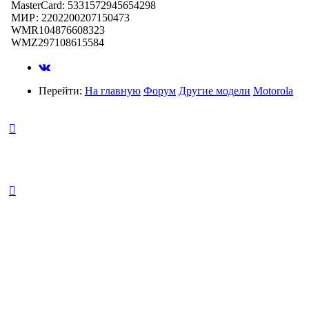
MasterCard: 5331572945654298
МИР: 2202200207150473
WMR104876608323
WMZ297108615584
Перейти:
На главную
Форум
Другие модели
Motorola