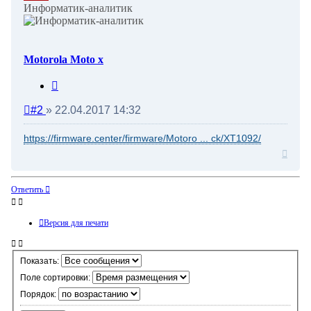
Информатик-аналитик
Motorola Moto x
Цитата
Непрочитанное
#2
»
22.04.2017 14:32
сообщение
https://firmware.center/firmware/Motoro ... ck/XT1092/
Верну
к
начал
Ответить
Версия для печати
Показать:
Поле сортировки:
Порядок: