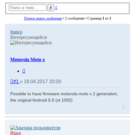
Расширенный
Поиск
поиск
Первое новое сообщение
• 2 сообщения • Страница
1
из
1
franco
Интересующийся
Motorola Moto x
Цитата
Непрочитанное
#1
»
18.04.2017 20:20
сообщение
Possible to have firmware motorola moto x 2 generation,
the original Android 6.0 (xt 1092)
Верну
к
начал
Blaze