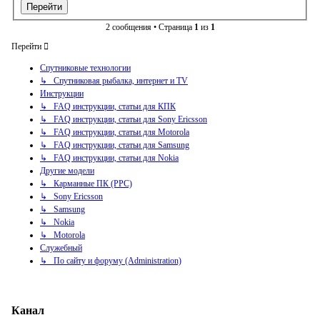
2 сообщения • Страница
1
из
1
Перейти
Спутниковые технологии
↳ Спутниковая рыбалка, интернет и TV
Инструкции
↳ FAQ инструкции, статьи для КПК
↳ FAQ инструкции, статьи для Sony Ericsson
↳ FAQ инструкции, статьи для Motorola
↳ FAQ инструкции, статьи для Samsung
↳ FAQ инструкции, статьи для Nokia
Другие модели
↳ Карманные ПК (PPC)
↳ Sony Ericsson
↳ Samsung
↳ Nokia
↳ Motorola
Служебный
↳ По сайту и форуму (Administration)
Канал