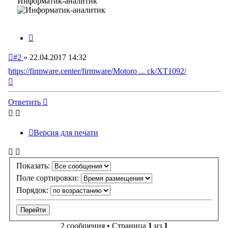
Информатик-аналитик
Цитата
Непрочитанное
#2
»
22.04.2017 14:32
сообщение
https://firmware.center/firmware/Motoro ... ck/XT1092/
Вернуться
к
началу
Ответить
Версия для печати
Показать:
Поле сортировки:
Порядок:
2 сообщения • Страница
1
из
1