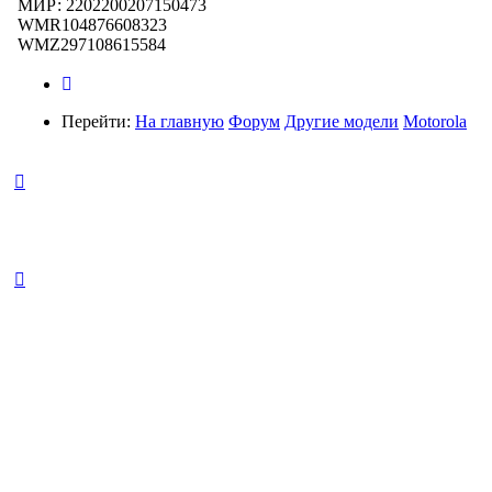
МИР: 2202200207150473
WMR104876608323
WMZ297108615584
Перейти:
На главную
Форум
Другие модели
Motorola