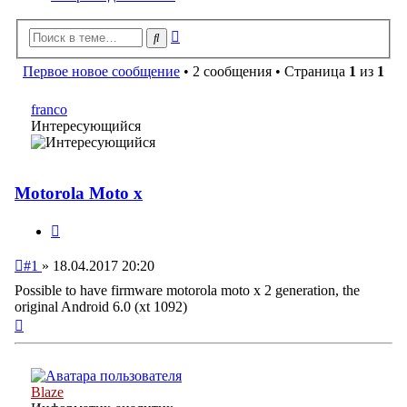
Расширенный
Поиск
поиск
Первое новое сообщение
• 2 сообщения • Страница
1
из
1
franco
Интересующийся
Motorola Moto x
Цитата
Непрочитанное
#1
»
18.04.2017 20:20
сообщение
Possible to have firmware motorola moto x 2 generation, the
original Android 6.0 (xt 1092)
Вернуться
к
началу
Blaze