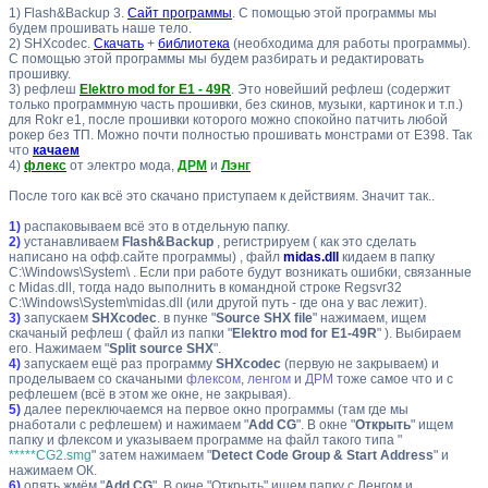
1) Flash&Backup 3.
Сайт программы
. С помощью этой программы мы
будем прошивать наше тело.
2) SHXcodec.
Скачать
+
библиотека
(необходима для работы программы).
С помощью этой программы мы будем разбирать и редактировать
прошивку.
3) рефлеш
Elektro mod for E1 - 49R
. Это новейший рефлеш (содержит
только программную часть прошивки, без скинов, музыки, картинок и т.п.)
для Rokr e1, после прошивки которого можно спокойно патчить любой
рокер без ТП. Можно почти полностью прошивать монстрами от E398. Так
что
качаем
4)
флекс
от электро мода,
ДРМ
и
Лэнг
После того как всё это скачано приступаем к действиям. Значит так..
1)
распаковываем всё это в отдельную папку.
2)
устанавливаем
Flash&Backup
, регистрируем ( как это сделать
написано на офф.сайте программы) , файл
midas.dll
кидаем в папку
C:\Windows\System\ . Если при работе будут возникать ошибки, связанные
с Midas.dll, тогда надо выполнить в командной строке Regsvr32
C:\Windows\System\midas.dll (или другой путь - где она у вас лежит).
3)
запускаем
SHXcodec
. в пунке "
Source SHX file
" нажимаем, ищем
скачаный рефлеш ( файл из папки "
Elektro mod for E1-49R
" ). Выбираем
его. Нажимаем "
Split source SHX
".
4)
запускаем ещё раз программу
SHXcodec
(первую не закрываем) и
проделываем со скачаными
флексом
,
ленгом
и
ДРМ
тоже самое что и с
рефлешем (всё в этом же окне, не закрывая).
5)
далее переключаемся на первое окно программы (там где мы
рнаботали с рефлешем) и нажимаем "
Add CG
". В окне "
Открыть
" ищем
папку и флексом и указываем программе на файл такого типа "
*****CG2.smg
" затем нажимаем "
Detect Code Group & Start Address
" и
нажимаем ОК.
6)
опять жмём "
Add CG
" .В окне "Открыть" ищем папку с Ленгом и