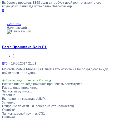
Выберете профиль E398 если затребует драйвер, то укажите его
вручную из папки где установлен flash&backup
Вернуться
к
началу
CARLING
Начинающий
Faq : Прошивка Rokr E1
Цитата
Непрочитанное
#6
»
19.06.2014 21:51
сообщение
Motorola Mobile Phone USB Drivers это можите на 64 розрядную винду
найти если не трудно?
Добавлено спустя 4 минуты 45 секунд:
Вот что пишет когда начинаю прошивать посмотрите:
Разделение прошивки...
Запись загрузчика...
Успешно.
Выполнение команды JUMP...
Успешно.
Стирание памяти... (Процесс не отображается)
Ошибка!
Запись кодовой группы: CG1
Ошибка!