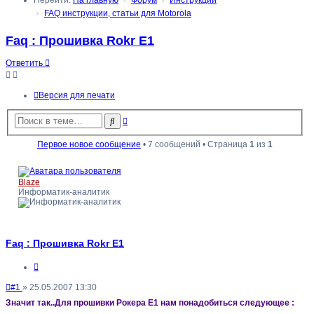
Перейти:
На главную
Форум
Инструкции
FAQ инструкции, статьи для Motorola
Faq : Прошивка Rokr E1
Ответить
Версия для печати
Расширенный
Поиск
поиск
Первое новое сообщение
• 7 сообщений • Страница
1
из
1
Blaze
Информатик-аналитик
Faq : Прошивка Rokr E1
Цитата
Непрочитанное
#1
»
25.05.2007 13:30
сообщение
Значит так..Для прошивки Рокера Е1 нам понадобиться следующее :