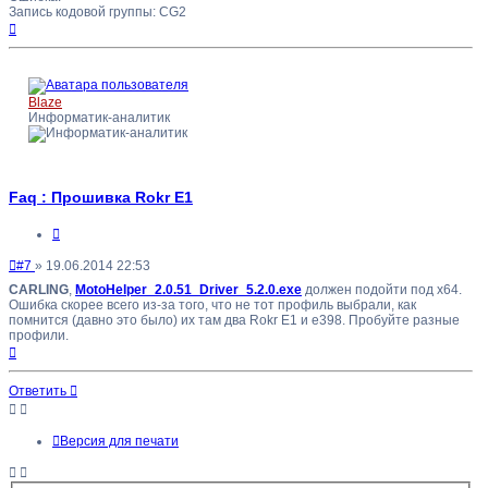
Запись кодовой группы: CG2
Вернуться
к
началу
Blaze
Информатик-аналитик
Faq : Прошивка Rokr E1
Цитата
Непрочитанное
#7
»
19.06.2014 22:53
сообщение
CARLING
,
MotoHelper_2.0.51_Driver_5.2.0.exe
должен подойти под x64.
Ошибка скорее всего из-за того, что не тот профиль выбрали, как
помнится (давно это было) их там два Rokr E1 и e398. Пробуйте разные
профили.
Вернуться
к
началу
Ответить
Версия для печати