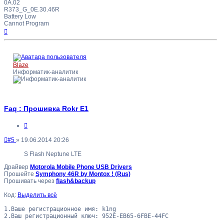
0A.02
R373_G_0E.30.46R
Battery Low
Cannot Program
Вернуться
к
началу
Blaze
Информатик-аналитик
Faq : Прошивка Rokr E1
Цитата
Непрочитанное
#5
»
19.06.2014 20:26
сообщение
S Flash Neptune LTE
Драйвер
Motorola Mobile Phone USB Drivers
Прошейте
Symphony 46R by Montox ! (Rus)
Прошивать через
flash&backup
Код:
Выделить всё
1.Ваше регистрационное имя: k1ng

2.Ваш регистрационный ключ: 952E-EB65-6FBE-44FC