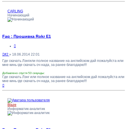
началу
CARLING
Начинающий
Faq : Прошивка Rokr E1
Цитата
Непрочитанное
#2
»
18.06.2014 22:01
сообщение
Где скачать Лэнгили полное название на английском дай пожалуйста или
мне кинь где скачать оч нада, за ранее благодарю!!!
Добавлено спустя 53 секунды:
Где скачать Лэнг или полное название на английском дай пожалуйста или
мне кинь где скачать оч нада, за ранее благодарю!!!
Вернуться
к
началу
Blaze
Информатик-аналитик