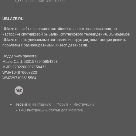
Часовой пояс:
UTC+03:00
UBLAZE.RU
Ublaze.ru - сайт о прошивке китайских планшетов и ресиверов, по
настройке спутниковой рыбалки, спутникового телевидения, 3G модемов.
Ublaze.ru - это уникальные авторские инструкции, помогающие решить
проблемы с разнообразными Hi-Tech девайсами.
Поддержка проекта
MasterCard: 5331572945654298
МИР: 2202200207150473
WMR104876608323
WMZ297108615584
Перейти:
На главную
Форум
Инструкции
FAQ инструкции, статьи для Motorola