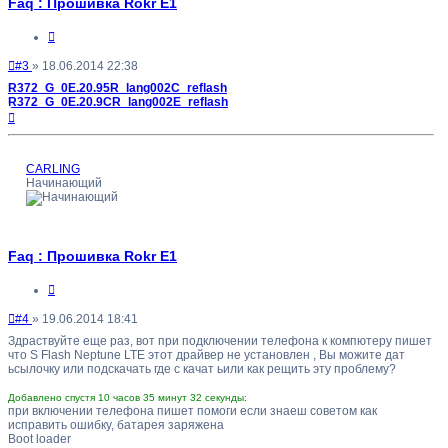
Faq : Прошивка Rokr E1
Цитата
Непрочитанное
#3
»
18.06.2014 22:38
сообщение
R372_G_0E.20.95R_lang002C_reflash
R372_G_0E.20.9CR_lang002E_reflash
Вернуться
к
началу
CARLING
Начинающий
Faq : Прошивка Rokr E1
Цитата
Непрочитанное
#4
»
19.06.2014 18:41
сообщение
Здраствуйте еще раз, вот при подключении телефона к компютеру пишет
что S Flash Neptune LTE этот драйвер не установлен , Вы можите дат
ьсылочку или подскачать где с качат ьили как рещить эту проблему?
Добавлено спустя 10 часов 35 минут 32 секунды:
при включении телефона пишет помоги если знаеш советом как
исправить ошибку, батарея заряжена
Boot loader