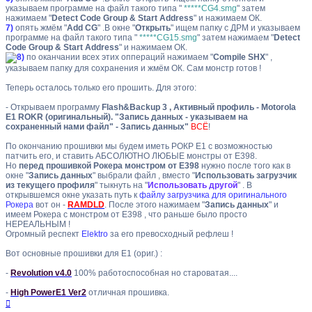
указываем программе на файл такого типа "
*****CG4.smg
" затем
нажимаем "
Detect Code Group & Start Address
" и нажимаем ОК.
7)
опять жмём "
Add CG
" .В окне "
Открыть
" ищем папку с ДРМ и указываем
программе на файл такого типа "
*****CG15.smg
" затем нажимаем "
Detect
Code Group & Start Address
" и нажимаем ОК.
по оканчании всех этих оппераций нажимаем "
Compile SHX
" ,
указываем папку для сохранения и жмём ОК. Сам монстр готов !
Теперь осталось только его прошить. Для этого:
- Открываем программу
Flash&Backup 3 , Активный профиль - Motorola
E1 ROKR (оригинальный). "Запись данных - указываем на
сохраненный нами файл" - Запись данных"
ВСЁ
!
По окончанию прошивки мы будем иметь РОКР Е1 с возможностью
патчить его, и ставить АБСОЛЮТНО ЛЮБЫЕ монстры от E398.
Но
перед прошивкой Рокера монстром от E398
нужно после того как в
окне "
Запись данных
" выбрали файл , вместо "
Использовать загрузчик
из текущего профиля
" тыкнуть на "
Использовать другой
" . В
открывшемся окне указать путь к
файлу загрузчика для оригинального
Рокера
вот он -
RAMDLD
. После этого нажимаем "
Запись данных
" и
имеем Рокера с монстром от E398 , что раньше было просто
НЕРЕАЛЬНЫМ !
Огромный респект
Elektro
за его превосходный рефлеш !
Вот основные прошивки для Е1 (ориг.) :
-
Revolution v4.0
100% работоспособная но староватая....
-
High PowerE1 Ver2
отличная прошивка.
Вернуться
к