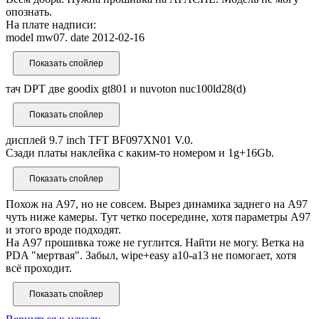
опознать.
На плате надписи:
model mw07. date 2012-02-16
тач DPT две goodix gt801 и nuvoton nuc100ld28(d)
дисплей 9.7 inch TFT BF097XN01 V.0.
Сзади платы наклейка с каким-то номером и 1g+16Gb.
Похож на А97, но не совсем. Вырез динамика заднего на А97
чуть ниже камеры. Тут четко посередине, хотя параметры А97
и этого вроде подходят.
На А97 прошивка тоже не гуглится. Найти не могу. Ветка на
PDA "мертвая". Забыл, wipe+easy a10-a13 не помогает, хотя
всё проходит.