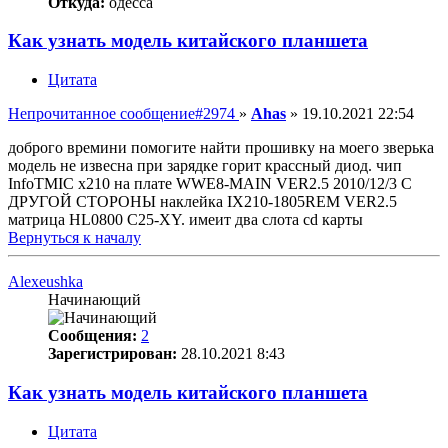
Откуда:
одесса
Как узнать модель китайского планшета
Цитата
Непрочитанное сообщение
#2974
»
Ahas
»
19.10.2021 22:54
доброго времини помогите найти прошивку на моего зверька
модель не извесна при зарядке горит крассный диод. чип
InfoTMIC x210 на плате WWE8-MAIN VER2.5 2010/12/3 С
ДРУГОЙ СТОРОНЫ наклейка IX210-1805REM VER2.5
матрица HL0800 C25-XY. имеит два слота cd карты
Вернуться к началу
Alexeushka
Начинающий
Сообщения:
2
Зарегистрирован:
28.10.2021 8:43
Как узнать модель китайского планшета
Цитата