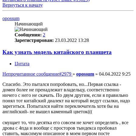
Вернуться к началу
opossum
Начинающий
Сообщения:
2
Зарегистрирован:
23.03.2022 13:28
Как узнать модель китайского планшета
Цитата
Непрочитанное сообщение
#2979
»
opossum
»
04.04.2022 9:25
Спасибо. Это пытался попробовать, но...Первая ссылка -
домен более не пренадлежит владельцу, соответственно
ничего с него не скачать. По двум другим, если я правильно
понял тот китайский диалект на который ведут ссылки, надо
зарегиться. Попытался найти переключатель хотя бы на
английский- не вышел каменный цветок(((
смущает то, что десятка его совсем не хочет определять , все
дрова с 4пда и вообще с просторов тындекса пробовал
ставить, максимум описанное в моем первом посте