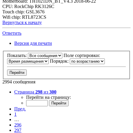
Motherboard: TH1021DN_BT_V4.3 2018-06-22
CPU: RockChip RK3126C
Touch chip: GSL3676
Wifi chip: RTL8723CS
Вернуться к началу
Ответить
Версия для печати
Показать:
Поле сортировки:
Порядок:
2994 сообщения
Страница
298
из
300
Перейти на страницу:
Пред.
1
…
296
297