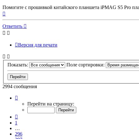
сообщение
Помогите с прошивкой китайского планшета iPMAG S5 Pro пла
Вернуться
к
началу
Ответить
Версия для печати
Показать:
Поле сортировки:
2994 сообщения
Страница
300
Перейти на страницу:
из
300
Пред.
1
…
296