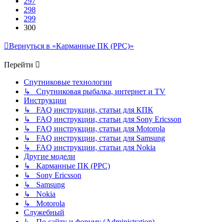
297
298
299
300
Вернуться в «Карманные ПК (PPC)»
Перейти
Спутниковые технологии
↳ Спутниковая рыбалка, интернет и TV
Инструкции
↳ FAQ инструкции, статьи для КПК
↳ FAQ инструкции, статьи для Sony Ericsson
↳ FAQ инструкции, статьи для Motorola
↳ FAQ инструкции, статьи для Samsung
↳ FAQ инструкции, статьи для Nokia
Другие модели
↳ Карманные ПК (PPC)
↳ Sony Ericsson
↳ Samsung
↳ Nokia
↳ Motorola
Служебный
↳ По сайту и форуму (Administration)