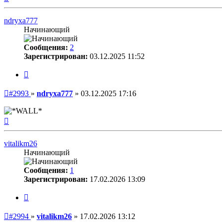
к
началу
ndryxa777
Начинающий
Сообщения:
2
Зарегистрирован:
03.12.2025 11:52
Цитата
Непрочитанное
#2993
»
ndryxa777
»
03.12.2025 17:16
сообщение
Вернуться
к
началу
vitalikm26
Начинающий
Сообщения:
1
Зарегистрирован:
17.02.2026 13:09
Цитата
Непрочитанное
#2994
»
vitalikm26
»
17.02.2026 13:12