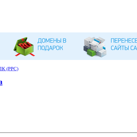
ПК (PPC)
а