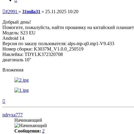
Непрочитанное
#2991
»
31mila31
»
25.11.2025 10:20
сообщение
Добрый день!
Помогите, пожалуйста, найти прошивку на китайский планшет
Модель: S23 EU
Android 14
Версия по заказу пользователя: alps-mp-q0.mp1-V9.433
Номер сборки: K3037M_V1.0.0_250519
Наклейка: TDYLK372320708
диагональ 10"
Вложения
Вернуться
к
началу
ndryxa777
Начинающий
Сообщения:
2