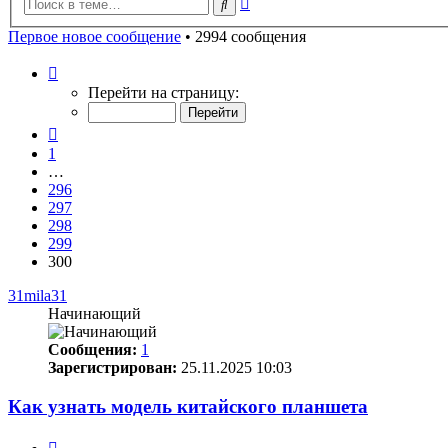
Поиск
поиск
Первое новое сообщение
• 2994 сообщения
Страница
300
Перейти на страницу:
из
300
Пред.
1
…
296
297
298
299
300
31mila31
Начинающий
Сообщения:
1
Зарегистрирован:
25.11.2025 10:03
Как узнать модель китайского планшета
Цитата