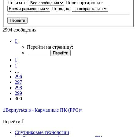
Показать:
Поле сортировки:
Порядок:
2994 сообщения
Страница
300
Перейти на страницу:
из
300
Пред.
1
…
296
297
298
299
300
Вернуться в «Карманные ПК (PPC)»
Перейти
Спутниковые технологии