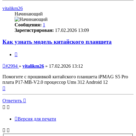
началу
vitalikm26
Начинающий
Сообщения:
1
Зарегистрирован:
17.02.2026 13:09
Как узнать модель китайского планшета
Цитата
Непрочитанное
#2994
»
vitalikm26
»
17.02.2026 13:12
сообщение
Помогите с прошивкой китайского планшета iPMAG S5 Pro
плата P17-MB-V2.0 процессор Ums 312 Android 12
Вернуться
к
началу
Ответить
Версия для печати