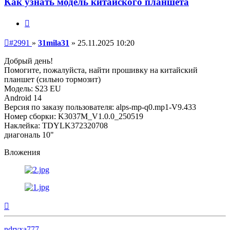
Как узнать модель китайского планшета
Цитата
Непрочитанное
#2991
»
31mila31
»
25.11.2025 10:20
сообщение
Добрый день!
Помогите, пожалуйста, найти прошивку на китайский
планшет (сильно тормозит)
Модель: S23 EU
Android 14
Версия по заказу пользователя: alps-mp-q0.mp1-V9.433
Номер сборки: K3037M_V1.0.0_250519
Наклейка: TDYLK372320708
диагональ 10"
Вложения
Вернуться
к
началу
ndryxa777