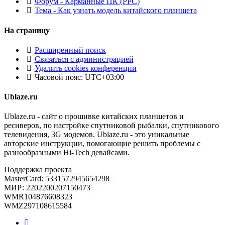
Форум - Карманные ПК (PPC)
Тема - Как узнать модель китайского планшета
На страницу
Расширенный поиск
Связаться с администрацией
Удалить cookies конференции
Часовой пояс:
UTC+03:00
Ublaze.ru
Ublaze.ru - сайт о прошивке китайских планшетов и
ресиверов, по настройке спутниковой рыбалки, спутникового
телевидения, 3G модемов. Ublaze.ru - это уникальные
авторские инструкции, помогающие решить проблемы с
разнообразными Hi-Tech девайсами.
Поддержка проекта
MasterCard: 5331572945654298
МИР: 2202200207150473
WMR104876608323
WMZ297108615584