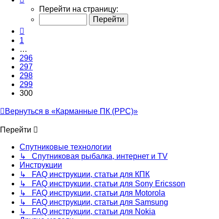
300
Перейти на страницу:
из
300
Пред.
1
…
296
297
298
299
300
Вернуться в «Карманные ПК (PPC)»
Перейти
Спутниковые технологии
↳ Спутниковая рыбалка, интернет и TV
Инструкции
↳ FAQ инструкции, статьи для КПК
↳ FAQ инструкции, статьи для Sony Ericsson
↳ FAQ инструкции, статьи для Motorola
↳ FAQ инструкции, статьи для Samsung
↳ FAQ инструкции, статьи для Nokia