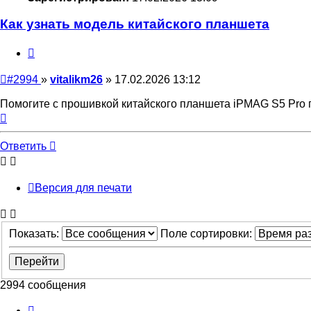
Как узнать модель китайского планшета
Цитата
Непрочитанное
#2994
»
vitalikm26
»
17.02.2026 13:12
сообщение
Помогите с прошивкой китайского планшета iPMAG S5 Pro 
Вернуться
к
началу
Ответить
Версия для печати
Показать:
Поле сортировки:
2994 сообщения
Страница