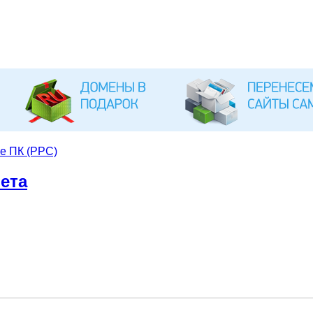
е ПК (PPC)
ета