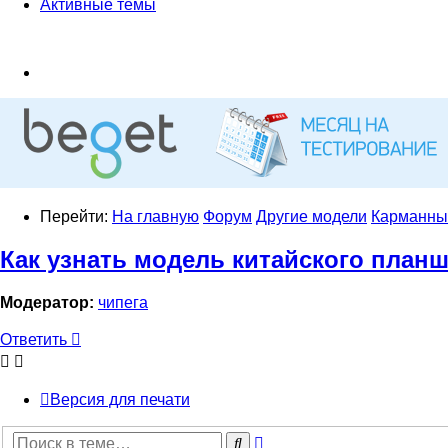
Активные темы
Перейти:
На главную
Форум
Другие модели
Карманны
Как узнать модель китайского планш
Модератор:
чипега
Ответить
Версия для печати
Расширенный
Поиск