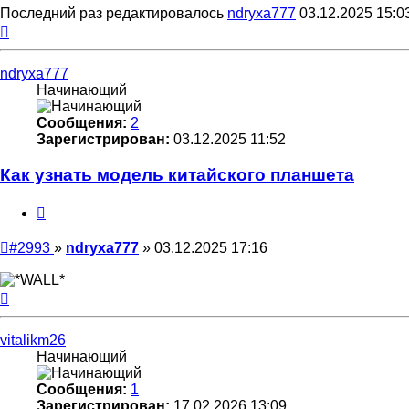
Последний раз редактировалось
ndryxa777
03.12.2025 15:0
Вернуться
к
началу
ndryxa777
Начинающий
Сообщения:
2
Зарегистрирован:
03.12.2025 11:52
Как узнать модель китайского планшета
Цитата
Непрочитанное
#2993
»
ndryxa777
»
03.12.2025 17:16
сообщение
Вернуться
к
началу
vitalikm26
Начинающий
Сообщения:
1
Зарегистрирован:
17.02.2026 13:09