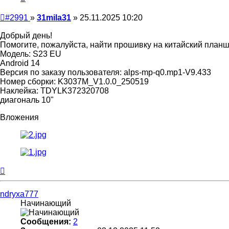
Непрочитанное
#2991
»
31mila31
»
25.11.2025 10:20
сообщение
Добрый день!
Помогите, пожалуйста, найти прошивку на китайский планш
Модель: S23 EU
Android 14
Версия по заказу пользователя: alps-mp-q0.mp1-V9.433
Номер сборки: K3037M_V1.0.0_250519
Наклейка: TDYLK372320708
диагональ 10"
Вложения
Вернуться
к
началу
ndryxa777
Начинающий
Сообщения:
2