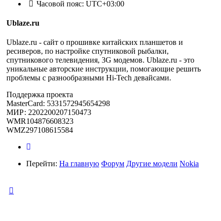
Часовой пояс:
UTC+03:00
Ublaze.ru
Ublaze.ru - сайт о прошивке китайских планшетов и
ресиверов, по настройке спутниковой рыбалки,
спутникового телевидения, 3G модемов. Ublaze.ru - это
уникальные авторские инструкции, помогающие решить
проблемы с разнообразными Hi-Tech девайсами.
Поддержка проекта
MasterCard: 5331572945654298
МИР: 2202200207150473
WMR104876608323
WMZ297108615584
Перейти:
На главную
Форум
Другие модели
Nokia