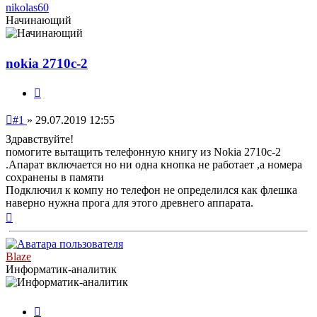
nikolas60
Начинающий
nokia 2710c-2
Цитата
Непрочитанное
#1
»
29.07.2019 12:55
сообщение
Здравствуйте!
помогите вытащить телефонную книгу из Nokia 2710c-2
.Апарат включается но ни одна кнопка не работает ,а номера
сохранены в памяти
Подключил к компу но телефон не определился как флешка
наверно нужна прога для этого древнего аппарата.
Вернуться
к
началу
Blaze
Информатик-аналитик
Цитата