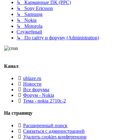
↳ Карманные ПК (PPC)
↳ Sony Ericsson
↳ Samsung
↳ Nokia
↳ Motorola
Служебный
↳ По сайту и форуму (Administration)
Канал
ublaze.ru
Новости
Все форумы
Форум - Nokia
Тема - nokia 2710c-2
На страницу
Расширенный поиск
Связаться с администрацией
Удалить cookies конференции