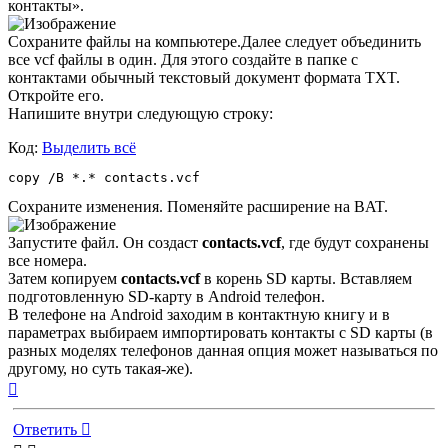
контакты».
Сохраните файлы на компьютере.Далее следует объединить
все vcf файлы в один. Для этого создайте в папке с
контактами обычный текстовый документ формата TXT.
Откройте его.
Напишите внутри следующую строку:
Код:
Выделить всё
copy /B *.* contacts.vcf
Сохраните изменения. Поменяйте расширение на BAT.
Запустите файл. Он создаст
contacts.vcf
, где будут сохранены
все номера.
Затем копируем
contacts.vcf
в корень SD карты. Вставляем
подготовленную SD-карту в Android телефон.
В телефоне на Android заходим в контактную книгу и в
параметрах выбираем импортировать контакты с SD карты (в
разных моделях телефонов данная опция может называться по
другому, но суть такая-же).
Вернуться
к
началу
Ответить