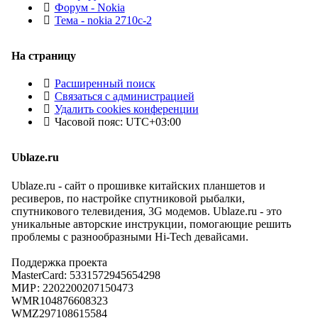
Форум - Nokia
Тема - nokia 2710c-2
На страницу
Расширенный поиск
Связаться с администрацией
Удалить cookies конференции
Часовой пояс:
UTC+03:00
Ublaze.ru
Ublaze.ru - сайт о прошивке китайских планшетов и
ресиверов, по настройке спутниковой рыбалки,
спутникового телевидения, 3G модемов. Ublaze.ru - это
уникальные авторские инструкции, помогающие решить
проблемы с разнообразными Hi-Tech девайсами.
Поддержка проекта
MasterCard: 5331572945654298
МИР: 2202200207150473
WMR104876608323
WMZ297108615584