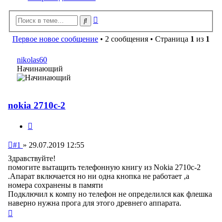
Расширенный
Поиск
поиск
Первое новое сообщение
• 2 сообщения • Страница
1
из
1
nikolas60
Начинающий
nokia 2710c-2
Цитата
Непрочитанное
#1
»
29.07.2019 12:55
сообщение
Здравствуйте!
помогите вытащить телефонную книгу из Nokia 2710c-2
.Апарат включается но ни одна кнопка не работает ,а
номера сохранены в памяти
Подключил к компу но телефон не определился как флешка
наверно нужна прога для этого древнего аппарата.
Вернуться
к