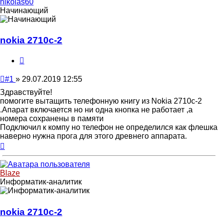
nikolas60
Начинающий
nokia 2710c-2
Цитата
Непрочитанное
#1
»
29.07.2019 12:55
сообщение
Здравствуйте!
помогите вытащить телефонную книгу из Nokia 2710c-2
.Апарат включается но ни одна кнопка не работает ,а
номера сохранены в памяти
Подключил к компу но телефон не определился как флешка
наверно нужна прога для этого древнего аппарата.
Вернуться
к
началу
Blaze
Информатик-аналитик
nokia 2710c-2