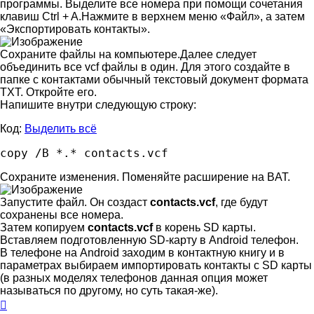
программы. Выделите все номера при помощи сочетания
клавиш Ctrl + A.Нажмите в верхнем меню «Файл», а затем
«Экспортировать контакты».
Сохраните файлы на компьютере.Далее следует
объединить все vcf файлы в один. Для этого создайте в
папке с контактами обычный текстовый документ формата
TXT. Откройте его.
Напишите внутри следующую строку:
Код:
Выделить всё
copy /B *.* contacts.vcf
Сохраните изменения. Поменяйте расширение на BAT.
Запустите файл. Он создаст
contacts.vcf
, где будут
сохранены все номера.
Затем копируем
contacts.vcf
в корень SD карты.
Вставляем подготовленную SD-карту в Android телефон.
В телефоне на Android заходим в контактную книгу и в
параметрах выбираем импортировать контакты с SD карты
(в разных моделях телефонов данная опция может
называться по другому, но суть такая-же).
Вернуться