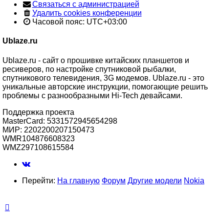
Связаться с администрацией
Удалить cookies конференции
Часовой пояс:
UTC+03:00
Ublaze.ru
Ublaze.ru - сайт о прошивке китайских планшетов и
ресиверов, по настройке спутниковой рыбалки,
спутникового телевидения, 3G модемов. Ublaze.ru - это
уникальные авторские инструкции, помогающие решить
проблемы с разнообразными Hi-Tech девайсами.
Поддержка проекта
MasterCard: 5331572945654298
МИР: 2202200207150473
WMR104876608323
WMZ297108615584
Перейти:
На главную
Форум
Другие модели
Nokia