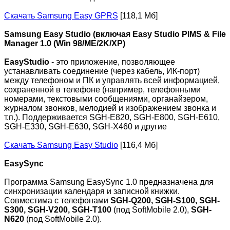
Скачать Samsung Easy GPRS
[118,1 Мб]
Samsung Easy Studio (включая Easy Studio PIMS & File
Manager 1.0 (Win 98/ME/2K/XP)
EasyStudio
- это приложение, позволяющее
устанавливать соединение (через кабель, ИК-порт)
между телефоном и ПК и управлять всей информацией,
сохраненной в телефоне (например, телефонными
номерами, текстовыми сообщениями, органайзером,
журналом звонков, мелодией и изображением звонка и
т.п.). Поддерживается SGH-E820, SGH-E800, SGH-E610,
SGH-E330, SGH-E630, SGH-X460 и другие
Скачать Samsung Easy Studio
[116,4 Мб]
EasySync
Программа Samsung EasySync 1.0 предназначена для
синхронизации календаря и записной книжки.
Совместима с телефонами
SGH-Q200, SGH-S100, SGH-
S300, SGH-V200, SGH-T100
(под SoftMobile 2.0),
SGH-
N620
(под SoftMobile 2.0).