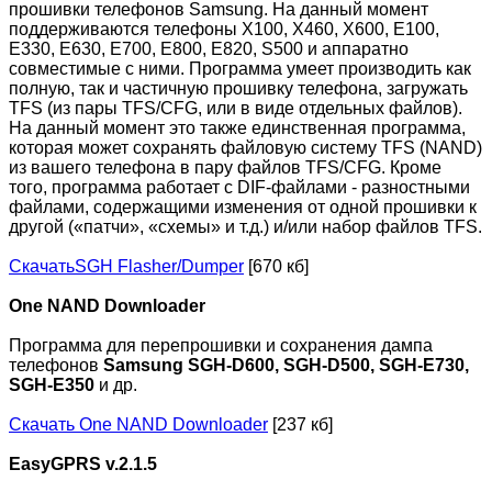
прошивки телефонов Samsung. На данный момент
поддерживаются телефоны X100, X460, X600, E100,
E330, E630, E700, E800, E820, S500 и аппаратно
совместимые с ними. Программа умеет производить как
полную, так и частичную прошивку телефона, загружать
TFS (из пары TFS/CFG, или в виде отдельных файлов).
На данный момент это также единственная программа,
которая может сохранять файловую систему TFS (NAND)
из вашего телефона в пару файлов TFS/CFG. Кроме
того, программа работает с DIF-файлами - разностными
файлами, содержащими изменения от одной прошивки к
другой («патчи», «схемы» и т.д.) и/или набор файлов TFS.
СкачатьSGH Flasher/Dumper
[670 кб]
One NAND Downloader
Программа для перепрошивки и сохранения дампа
телефонов
Samsung SGH-D600, SGH-D500, SGH-E730,
SGH-E350
и др.
Скачать One NAND Downloader
[237 кб]
EasyGPRS v.2.1.5