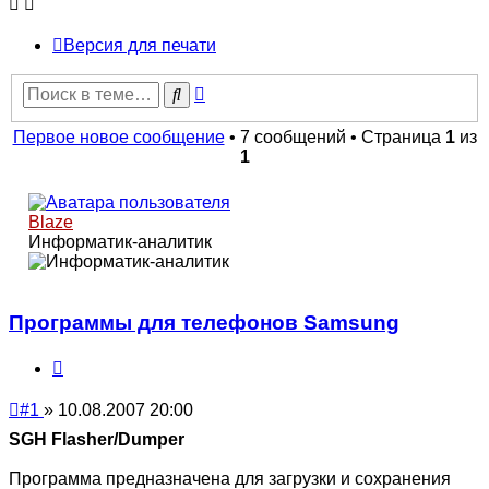
Версия для печати
Расширенный
Поиск
поиск
Первое новое сообщение
• 7 сообщений • Страница
1
из
1
Blaze
Информатик-аналитик
Программы для телефонов Samsung
Цитата
Непрочитанное
#1
»
10.08.2007 20:00
сообщение
SGH Flasher/Dumper
Программа предназначена для загрузки и сохранения