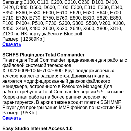
Samsung:C100, C110, C200, C210, C230, D100, D410,
D420, D480, D500, D600, E100, E300, E310, E330, E340,
E350, E360, E530, E600, E610, E620, E630, E640, E700,
E710, E720, E730, E750, E760, E800, E810, E820, E880,
P100, P400+, P510, P730, S200, S300, S500, V200, X100,
X450, X460, X480, X600, X620, X640, X660, X800, X810,
Z130 по ИК-порту ,кабелю и Bluetooth
Размер: [ 12389Kb ]
Скачать
SGHFS Plugin для Total Commander
Плагин для Total Commander предназначен для работы с
файловой системой телефонов
X100/X600/E100/E700/E800. Круг поддерживаемых
телефонов легко расширяется. Движком плагина
является модифицированный движок файлового
менеджера, встроенного в Resource Manager. Для
работы требуется Total Commander версии 5.51 и выше.
Корректная работа на более ранних версиях не
гарантируется. В архив также входит плагин SGHMMF
Player для проигрывания MMF-файлов по нажатию F3.
Размер: [ 95Kb ]
Скачать
Easy Studio Internet Access 1.0