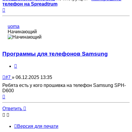
телефон на Spreadtrum
Вернуться
к
началу
uoma
Начинающий
Программы для телефонов Samsung
Цитата
Непрочитанное
#7
»
06.12.2025 13:35
сообщение
Ребята есть у кого прошивка на телефон Samsung SPH-
D600
Вернуться
к
началу
Ответить
Версия для печати