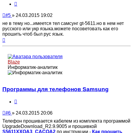
Цитата
Непрочитанное
#5
»
24.03.2015 19:02
сообщение
не в тему но...имеется тел самсунг gt-5611.но в нем нет
русского или укр языка.можете посоветовать как его
прошить чтоб был рус язык.
Вернуться
к
началу
Blaze
Информатик-аналитик
Программы для телефонов Samsung
Цитата
Непрочитанное
#6
»
24.03.2015 20:06
сообщение
Телефон прошивается кабелем из комплекта программой
UpgradeDownload_R2.9.9005 и прошивкой
S5611XXOA3_CACOA2
по инструкции -
Как прошить