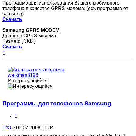
Программа для использования Вашего мобильного
телефона в качестве GPRS-модема. (оф. программа от
samsung)
Скачать
Samsung GPRS MODEM
Драйвер GPRS модема
Размер: [ 3Kb ]
Скачать
Вернуться
к
началу
walkman8196
Интересующийся
Программы для телефонов Samsung
Цитата
Непрочитанное
#3
»
03.07.2008 14:34
сообщение
самая нужная программа на самсунг ResManSE -5.6.1