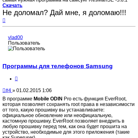
Скачать
Не доломал? Дай мне, я доломаю!!!
Вернуться
к
началу
vlad00
Пользователь
Программы для телефонов Samsung
Цитата
Непрочитанное
#4
»
01.02.2015 1:06
сообщение
В программе
Mobile ODIN
Pro есть функция EverRoot,
которая позволяет сохранять root права в независимости
от того, какую прошивку вы устанавливаете:
официальное обновление или неофициальную,
кастомную прошивку. EverRoot позволяет внедрить в
любую прошивку перед тем, как она будет прошита на
устройство, необходимые для этого приложения (такие
как Superuser).