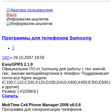
началу
Blaze
Информатик-аналитик
Программы для телефонов Samsung
Цитата
Непрочитанное
#2
»
29.10.2007 19:59
сообщение
EasyGPRS 2.1.9
Официальное ПО от Samsung для работы с тел. книгой,
смс, закачки мелодий/картинок в телефон. Поддерживает
почти все Agere модели
(C100,C110,C200,X120,D100,D410,X400,X450,E300,E600,
и другие)
Размер: [ 41036Kb ]
Скачать
MobTime Cell Phone Manager 2006 v6.0.8
Программа для синхронизации телефонов