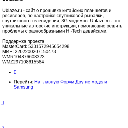
Ublaze.ru - сайт о прошивке китайских планшетов и
ресиверов, по настройке спутниковой рыбалки,
спутникового телевидения, 3G модемов. Ublaze.ru - это
уникальные авторские инструкции, помогающие решить
проблемы с разнообразными Hi-Tech девайсами.
Поддержка проекта
MasterCard: 5331572945654298
МИР: 2202200207150473
WMR104876608323
WMZ297108615584
Перейти:
На главную
Форум
Другие модели
Samsung