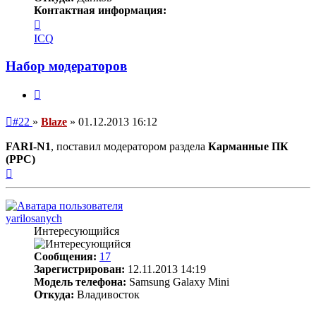
Контактная информация:
Контактная
информация
ICQ
пользователя
Blaze
Набор модераторов
Цитата
Непрочитанное
#22
»
Blaze
»
01.12.2013 16:12
сообщение
FARI-N1
, поставил модератором раздела
Карманные ПК
(PPC)
Вернуться
к
началу
yarilosanych
Интересующийся
Сообщения:
17
Зарегистрирован:
12.11.2013 14:19
Модель телефона:
Samsung Galaxy Mini
Откуда:
Владивосток