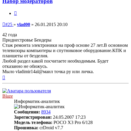
Набор модераторов
Цитата
Непрочитанное
#25
»
vlad00
»
26.01.2015 20:10
сообщение
42 года
Приднестровье Бендеры
Стаж ремонта электроники на проф основе 27 лет.В основном
телевизоры компьютеры и спутниковое оборудование.КПК и
планшеты от безделия.
Любой раздел какой посчитаете необходимым. Будет
отказанно не обижусь.
Мыло vladimir14al@маил точка ру или личка.
Вернуться
к
началу
Blaze
Информатик-аналитик
Сообщения:
8934
Зарегистрирован:
24.05.2007 17:23
Модель телефона:
POCO X3 Pro 6/128
Прошивка:
crDroid v7.7