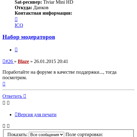
Sat-ресивер:
Tiviar Mini HD
Откуда:
Данков
Контактная информация:
Контактная
информация
ICQ
пользователя
Blaze
Набор модераторов
Цитата
Непрочитанное
#26
»
Blaze
»
26.01.2015 20:41
сообщение
Поработайте на форуме в качестве поддержки..., тогда
посмотрим.
Вернуться
к
началу
Ответить
Версия для печати
Показать:
Поле сортировки: