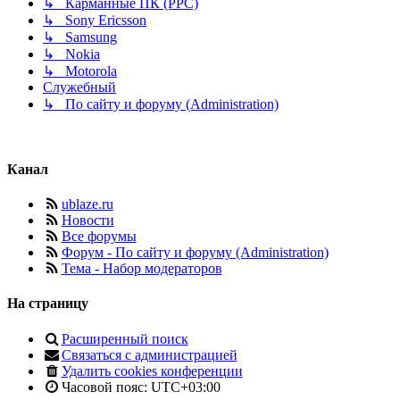
↳ Карманные ПК (PPC)
↳ Sony Ericsson
↳ Samsung
↳ Nokia
↳ Motorola
Служебный
↳ По сайту и форуму (Administration)
Канал
ublaze.ru
Новости
Все форумы
Форум - По сайту и форуму (Administration)
Тема - Набор модераторов
На страницу
Расширенный поиск
Связаться с администрацией
Удалить cookies конференции
Часовой пояс:
UTC+03:00