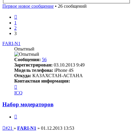
поиск
Первое новое сообщение
• 26 сообщений
Пред.
1
2
3
FARI-N1
Опытный
Сообщения:
56
Зарегистрирован:
03.10.2013 9:49
Модель телефона:
iPhone 4S
Откуда:
КАЗАХСТАН-АСТАНА
Контактная информация:
Контактная
информация
ICQ
пользователя
FARI-
Набор модераторов
N1
Цитата
Непрочитанное
#21
»
FARI-N1
»
01.12.2013 13:53
сообщение