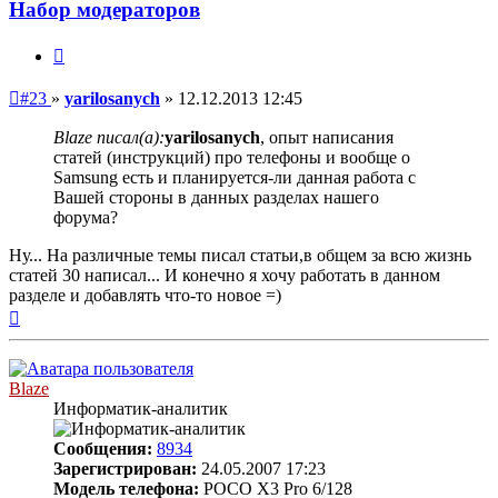
Набор модераторов
Цитата
Непрочитанное
#23
»
yarilosanych
»
12.12.2013 12:45
сообщение
Blaze писал(а):
yarilosanych
, опыт написания
статей (инструкций) про телефоны и вообще о
Samsung есть и планируется-ли данная работа с
Вашей стороны в данных разделах нашего
форума?
Ну... На различные темы писал статьи,в общем за всю жизнь
статей 30 написал... И конечно я хочу работать в данном
разделе и добавлять что-то новое =)
Вернуться
к
началу
Blaze
Информатик-аналитик
Сообщения:
8934
Зарегистрирован:
24.05.2007 17:23
Модель телефона:
POCO X3 Pro 6/128