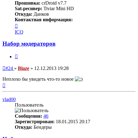
Прошивка:
crDroid v7.7
Sat-ресивер:
Tiviar Mini HD
Откуда:
Данков
Контактная информация:
Контактная
информация
ICQ
пользователя
Blaze
Набор модераторов
Цитата
Непрочитанное
#24
»
Blaze
»
12.12.2013 19:28
сообщение
Неплохо бы увидеть что-то новое
Вернуться
к
началу
vlad00
Пользователь
Сообщения:
46
Зарегистрирован:
18.01.2015 20:17
Откуда:
Бендеры