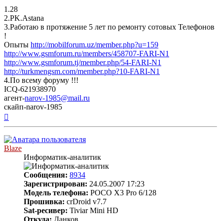
1.28
2.PK.Astana
3.Работаю в протяжение 5 лет по ремонту сотовых Телефонов
!
Опыты
http://mobilforum.uz/member.php?u=159
http://www.gsmforum.ru/members/458707-FARI-N1
http://www.gsmforum.tj/member.php/54-FARI-N1
http://turkmengsm.com/member.php?10-FARI-N1
4.По всему форуму !!!
ICQ-621938970
агент-
narov-1985@mail.ru
скайп-narov-1985
Вернуться
к
началу
Blaze
Информатик-аналитик
Сообщения:
8934
Зарегистрирован:
24.05.2007 17:23
Модель телефона:
POCO X3 Pro 6/128
Прошивка:
crDroid v7.7
Sat-ресивер:
Tiviar Mini HD
Откуда:
Данков