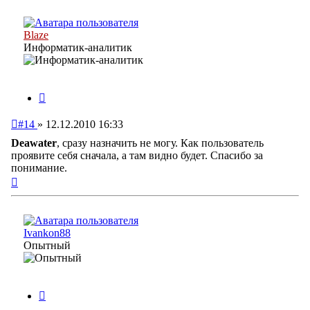
началу
Blaze
Информатик-аналитик
Цитата
Непрочитанное
#14
»
12.12.2010 16:33
сообщение
Deawater
, сразу назначить не могу. Как пользователь
проявите себя сначала, а там видно будет. Спасибо за
понимание.
Вернуться
к
началу
Ivankon88
Опытный
Цитата