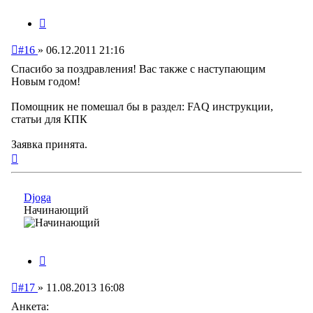
Цитата
Непрочитанное
#16
»
06.12.2011 21:16
сообщение
Спасибо за поздравления! Вас также с наступающим
Новым годом!
Помощник не помешал бы в раздел: FAQ инструкции,
статьи для КПК
Заявка принята.
Вернуться
к
началу
Djoga
Начинающий
Цитата
Непрочитанное
#17
»
11.08.2013 16:08
сообщение
Анкета: