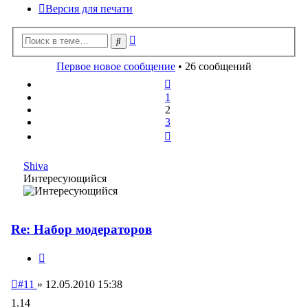
Версия для печати
Расширенный
Поиск
поиск
Первое новое сообщение
• 26 сообщений
Пред.
1
2
3
След.
Shiva
Интересующийся
Re: Набор модераторов
Цитата
Непрочитанное
#11
»
12.05.2010 15:38
сообщение
1.14