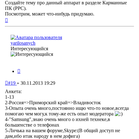
Создайте тему про данный аппарат в разделе Карманные
ПК (PPC).
Посмотрим, может что-нибудь придумаю.
Вернуться
к
началу
yarilosanych
Интересующийся
Цитата
Непрочитанное
#19
»
30.11.2013 19:29
сообщение
Анкета:
1-13
2-Россия=>Приморский край=>Владивосток
3-Опыта очень много,постоянно ищю что-то новое,всегда
помогаю чем могу,к тому-же есть опыт модератора
4-"Samsung",знаю очень много о ихней технеке,в
большенстве о телефонах
5-Личька на вашем форуме,Skype:(В общий доступ не
дам,ибо итак народу в нем дофига)