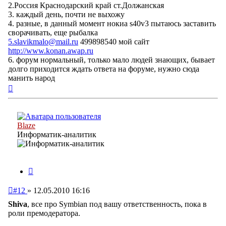
2.Россия Краснодарский край ст.Должанская
3. каждый день, почти не выхожу
4. разные, в данный момент нокиа s40v3 пытаюсь заставить
сворачивать, еще рыбалка
5.slavikmalo@mail.ru
499898540 мой сайт
http://www.konan.awap.ru
6. форум нормальный, только мало людей знающих, бывает
долго приходится ждать ответа на форуме, нужно сюда
манить народ
Вернуться
к
началу
Blaze
Информатик-аналитик
Цитата
Непрочитанное
#12
»
12.05.2010 16:16
сообщение
Shiva
, все про Symbian под вашу ответственность, пока в
роли премодератора.