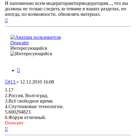
И напоминаю всем модераторам/пермодераторам..., что вы
должны не только следить за темами в ваших разделах, но
иногда, по возможности, обновлять материал.
Вернуться
к
началу
Deawater
Интересующийся
Цитата
Непрочитанное
#13
»
12.12.2010 16:08
сообщение
1.17
2.Россия, Волгоград.
3.Всё свободное время.
4.Спутниковые технологии.
5.600294823.
6.Форум отличный.
Deawater
Вернуться
к