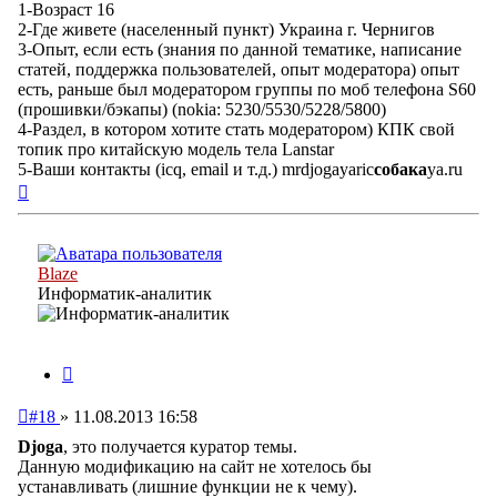
1-Возраст 16
2-Где живете (населенный пункт) Украина г. Чернигов
3-Опыт, если есть (знания по данной тематике, написание
статей, поддержка пользователей, опыт модератора) опыт
есть, раньше был модератором группы по моб телефона S60
(прошивки/бэкапы) (nokia: 5230/5530/5228/5800)
4-Раздел, в котором хотите стать модератором) КПК свой
топик про китайскую модель тела Lanstar
5-Ваши контакты (icq, email и т.д.) mrdjogayaric
собака
ya.ru
Вернуться
к
началу
Blaze
Информатик-аналитик
Цитата
Непрочитанное
#18
»
11.08.2013 16:58
сообщение
Djoga
, это получается куратор темы.
Данную модификацию на сайт не хотелось бы
устанавливать (лишние функции не к чему).