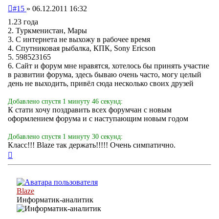
Непрочитанное
#15
»
06.12.2011 16:32
сообщение
1.23 года
2. Туркменистан, Мары
3. С интернета не выхожу в рабочее время
4. Спутниковая рыбалка, КПК, Sony Ericson
5. 598523165
6. Сайт и форум мне нравятся, хотелось бы принять участие
в развитии форума, здесь бываю очень часто, могу целый
день не выходить, привёл сюда несколько своих друзей
Добавлено спустя 1 минуту 46 секунд:
К стати хочу поздравить всех форумчан с новым
оформлением форума и с наступающим новым годом
Добавлено спустя 1 минуту 30 секунд:
Класс!!! Blaze так держать!!!!! Очень симпатично.
Вернуться
к
началу
Blaze
Информатик-аналитик