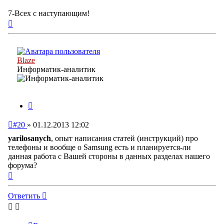
7-Всех с наступающим!
Вернуться
к
началу
Blaze
Информатик-аналитик
Цитата
Непрочитанное
#20
»
01.12.2013 12:02
сообщение
yarilosanych
, опыт написания статей (инструкций) про
телефоны и вообще о Samsung есть и планируется-ли
данная работа с Вашей стороны в данных разделах нашего
форума?
Вернуться
к
началу
Ответить