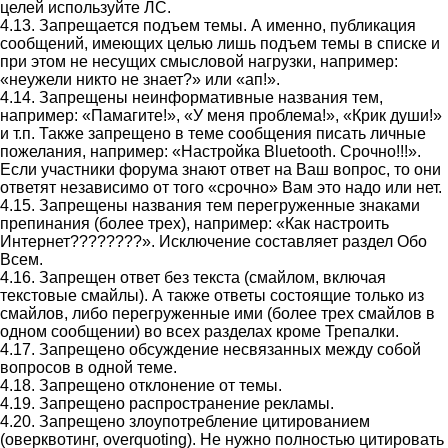
целей используйте ЛС.
4.13. Запрещается подъем темы. А именно, публикация
сообщений, имеющих целью лишь подъем темы в списке и
при этом не несущих смысловой нагрузки, например:
«неужели никто не знает?» или «ап!».
4.14. Запрещены неинформативные названия тем,
например: «Памагите!», «У меня проблема!», «Крик души!»
и т.п. Также запрещено в теме сообщения писать личные
пожелания, например: «Настройка Bluetooth. Срочно!!!».
Если участники форума знают ответ на Ваш вопрос, то они
ответят независимо от того «срочно» Вам это надо или нет.
4.15. Запрещены названия тем перегруженные знаками
препинания (более трех), например: «Как настроить
Интернет????????». Исключение составляет раздел Обо
Всем.
4.16. Запрещен ответ без текста (смайлом, включая
текстовые смайлы). А также ответы состоящие только из
смайлов, либо перегруженные ими (более трех смайлов в
одном сообщении) во всех разделах кроме Трепалки.
4.17. Запрещено обсуждение несвязанных между собой
вопросов в одной теме.
4.18. Запрещено отклонение от темы.
4.19. Запрещено распространение рекламы.
4.20. Запрещено злоупотребление цитированием
(оверквотинг, overquoting). Не нужно полностью цитировать