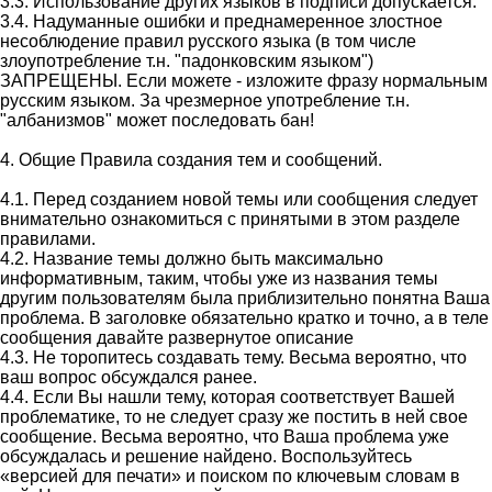
3.3. Использование других языков в подписи допускается.
3.4. Надуманные ошибки и преднамеренное злостное
несоблюдение правил русского языка (в том числе
злоупотребление т.н. "падонковским языком")
ЗАПРЕЩЕНЫ. Если можете - изложите фразу нормальным
русским языком. За чрезмерное употребление т.н.
"албанизмов" может последовать бан!
4. Общие Правила создания тем и сообщений.
4.1. Перед созданием новой темы или сообщения следует
внимательно ознакомиться с принятыми в этом разделе
правилами.
4.2. Название темы должно быть максимально
информативным, таким, чтобы уже из названия темы
другим пользователям была приблизительно понятна Ваша
проблема. В заголовке обязательно кратко и точно, а в теле
сообщения давайте развернутое описание
4.3. Не торопитесь создавать тему. Весьма вероятно, что
ваш вопрос обсуждался ранее.
4.4. Если Вы нашли тему, которая соответствует Вашей
проблематике, то не следует сразу же постить в ней свое
сообщение. Весьма вероятно, что Ваша проблема уже
обсуждалась и решение найдено. Воспользуйтесь
«версией для печати» и поиском по ключевым словам в