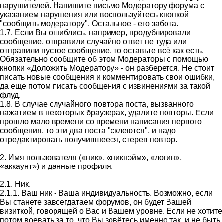
нарушителей. Напишите письмо Модератору форума с
указанием нарушения или воспользуйтесь кнопкой
"сообщить модератору". Остальное - его забота.
1.7. Если Вы ошиблись, например, продублировали
сообщение, отправили случайно ответ не туда или
отправили пустое сообщение, то оставьте всё как есть.
Обязательно сообщите об этом Модераторы с помощью
кнопки «Доложить Модератору» - он разберется. Не стоит
писать новые сообщения и комментировать свои ошибки,
да еще потом писать сообщения с извинениями за такой
флуд.
1.8. В случае случайного повтора поста, вызванного
нажатием в некоторых браузерах, удалите повторы. Если
прошло мало времени со времени написания первого
сообщения, то эти два поста "склеются", и надо
отредактировать получившееся, стерев повтор.
2. Имя пользователя («ник», «никнэйм», «логин»,
«аккаунт») и данные профиля.
2.1. Ник.
2.1.1. Ваш ник - Ваша индивидуальность. Возможно, если
Вы станете завсегдатаем форумов, он будет Вашей
визиткой, говорящей о Вас и Вашем уровне. Если не хотите
потом воевать за то, что Вы зовётесь именно так, и не быть