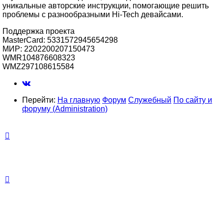
уникальные авторские инструкции, помогающие решить
проблемы с разнообразными Hi-Tech девайсами.
Поддержка проекта
MasterCard: 5331572945654298
МИР: 2202200207150473
WMR104876608323
WMZ297108615584
Перейти:
На главную
Форум
Служебный
По сайту и
форуму (Administration)