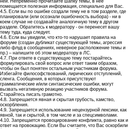
ней. Непременно прочитайте шапку темы, в нее
помещается полезная информация, специально для Вас.
4.5. Если вы по ошибке создали тему не в том разделе, где
планировали (или осознали ошибочность выбора) - ни в
коем случае не создавайте аналогичную тему в другом
разделе. Обратитесь к модератору - он перенесет вашу
тему туда, куда следует.
4.6. Если вы увидели, что кто-то нарушает правила на
форуме (создан дубликат существующей темы, агрессия
либо флуд в сообщениях, неверное расположение темы и
пр.) – напишите об этом модератору в ЛС.
4.7. При ответе в существующую тему постарайтесь
формулировать свой вопрос или ответ таким образом,
чтобы он был понятен остальным участникам форума.
Избегайте философствований, лирических отступлений,
сленга. Сообщения, в которых присутствуют
грамматические и/или синтаксические ошибки, могут
вызвать негативную реакцию участников форума.
Старайтесь писать грамотно.
4.8. Запрещается явная и скрытая грубость, хамство,
оскорбления.
4.9. Запрещается использование нецензурной лексики, как
явной, так и скрытой, в том числе и за спецсимволами.
4.10. Запрещается провоцирование конфликта, равно как и
ответ на провокацию. Если Вы считаете, что Вас оскорбили