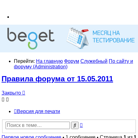
Перейти:
На главную
Форум
Служебный
По сайту и
форуму (Administration)
Правила форума от 15.05.2011
Закрыто
Версия для печати
Расширенный
Поиск
поиск
Первое новое сообщение
• 1 сообщение • Страница
1
из
1