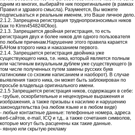
одним из многих, выбирайте ник пооригинальнее (в рамках
Правил и здравого смысла). Разумеется, Вы можете
подписываться и реальным именем, это Ваше личное дело.
2.1.2. Запрещена регистрация труднопроизносимых ников
(как то Klmn454824IOIoo).
2.1.3. Запрещается двойная регистрация, то есть
регистрация двух и более ников для одного пользователя
по любым причинам.Нарушение этого правила карается
БАНом второго ника и наказанием первого.
2.1.4. Запрещается регистрация двойника уже
существующего ника, т.е. ника, который является полным
или частичным визуальным дублем уже существующего (в
том числе полученных путем замены русских букв
латинскими со схожим написанием и наоборот). В случае
выявления такого ника, он может быть заблокирован по
просьбе владельца оригинального имени.
2.1.5 Запрещается регистрация ников, содержащих в себе:
- грубые, оскорбительные и нецензурные выражения и
изображения, а также призывы к насилию и нарушению
законодательства (на любом языке и в любом виде)
- любые контактные данные: телефонные номера, адреса
веб-сайтов, e-mail, ICQ и т.д., а также сочетания символов,
которые могут быть расценены как такие данные.
- явную или скрытую рекламу