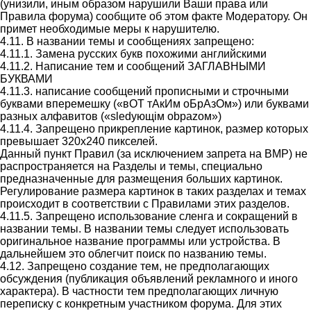
(унизили, иным образом нарушили Ваши права или
Правила форума) сообщите об этом факте Модератору. Он
примет необходимые меры к нарушителю.
4.11. В названии темы и сообщениях запрещено:
4.11.1. Замена русских букв похожими английскими
4.11.2. Написание тем и сообщений ЗАГЛАВНЫМИ
БУКВАМИ
4.11.3. написание сообщений прописными и строчными
буквами вперемешку («вОТ тАкИм оБрАзОм») или буквами
разных алфавитов («slеdующiм оbраzом»)
4.11.4. Запрещено прикрепление картинок, размер которых
превышает 320х240 пикселей.
Данный пункт Правил (за исключением запрета на BMP) не
распространяется на Разделы и темы, специально
предназначенные для размещения больших картинок.
Регулирование размера картинок в таких разделах и темах
происходит в соответствии с Правилами этих разделов.
4.11.5. Запрещено использование сленга и сокращений в
названии темы. В названии темы следует использовать
оригинальное название программы или устройства. В
дальнейшем это облегчит поиск по названию темы.
4.12. Запрещено создание тем, не предполагающих
обсуждения (публикация объявлений рекламного и иного
характера). В частности тем предполагающих личную
переписку с конкретным участником форума. Для этих