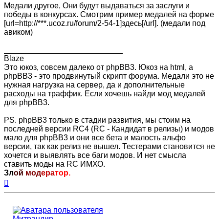
Медали другое, Они будут выдаваться за заслуги и
победы в конкурсах. Смотрим пример медалей на форме
[url=http://***.ucoz.ru/forum/2-54-1]здесь[/url]. (медали под
авиком)
___________________________
Blaze
Это юкоз, совсем далеко от phpBB3. Юкоз на html, а
phpBB3 - это продвинутый скрипт форума. Медали это не
нужная нагрузка на сервер, да и дополнительные
расходы на траффик. Если хочешь найди мод медалей
для phpBB3.
PS. phpBB3 только в стадии развития, мы стоим на
последней версии RC4 (RC - Кандидат в релизы) и модов
мало для phpBB3 и они все бета и малость альфо
версии, так как релиз не вышел. Тестерами становится не
хочется и выявлять все баги модов. И нет смысла
ставить моды на RC ИМХО.
Зл
ой
мод
ера
тор.
Вернуться
к
началу
Митрандир