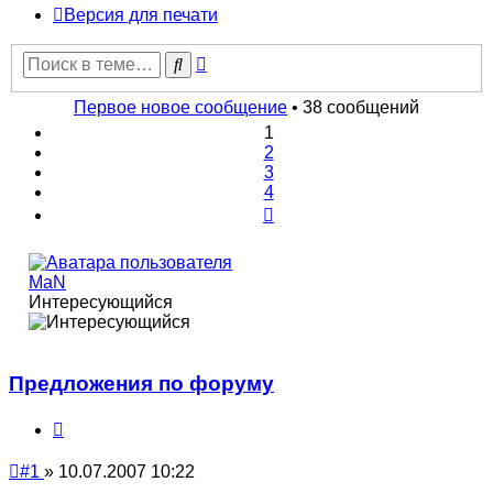
Версия для печати
Расширенный
Поиск
поиск
Первое новое сообщение
• 38 сообщений
1
2
3
4
След.
MaN
Интересующийся
Предложения по форуму
Цитата
Непрочитанное
#1
»
10.07.2007 10:22
сообщение