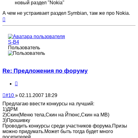
новый раздел "Nokia"
А чем не устраивает раздел Symbian, там же про Nokia.
Вернуться
к
началу
S-B4
Пользователь
Re: Предложения по форуму
Цитата
Непрочитанное
#10
»
02.11.2007 18:29
сообщение
Предлагаю ввести конкурсы на лучший:
1)ДРМ
2)Скин(Меню тела,Скин на Йтюнс,Скин на МВ)
3)Прошивку
Проводить конкурсы среди участников форума.Призы
можно придумать.Может быть тогда будет много
посетителей.