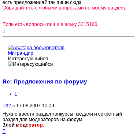
есть предложения? так пиши сюда
Обрашайтесь с любыми вопросами по моему разделу.
Если есть вопросы пиши в аську 3215166
Вернуться
к
началу
Митрандир
Интересующийся
Re: Предложения по форуму
Цитата
Непрочитанное
#2
»
17.08.2007 10:09
сообщение
Нужно ввести раздел конкурсы, медали и секретный
раздел для модераторов на форум.
Зл
ой
мод
ера
тор.
Вернуться
к