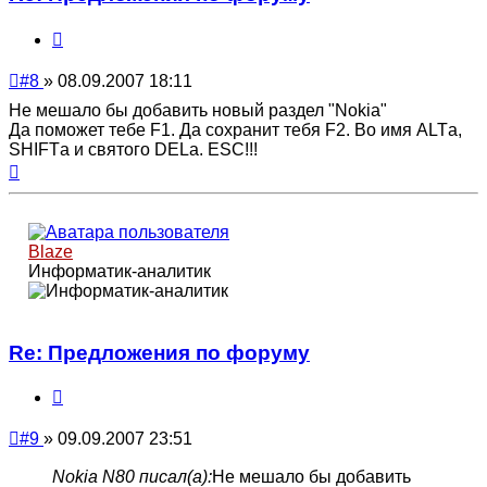
Цитата
Непрочитанное
#8
»
08.09.2007 18:11
сообщение
Не мешало бы добавить новый раздел "Nokia"
Да поможет тебе F1. Да сохранит тебя F2. Во имя ALTа,
SHIFTа и святого DELа. ESC!!!
Вернуться
к
началу
Blaze
Информатик-аналитик
Re: Предложения по форуму
Цитата
Непрочитанное
#9
»
09.09.2007 23:51
сообщение
Nokia N80 писал(а):
Не мешало бы добавить