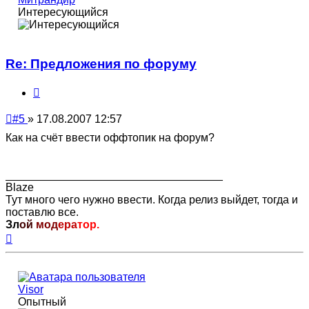
Интересующийся
Re: Предложения по форуму
Цитата
Непрочитанное
#5
»
17.08.2007 12:57
сообщение
Как на счёт ввести оффтопик на форум?
___________________________________
Blaze
Тут много чего нужно ввести. Когда релиз выйдет, тогда и
поставлю все.
Зл
ой
мод
ера
тор.
Вернуться
к
началу
Visor
Опытный