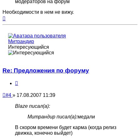
модераторов на форум
Необходимости в нем не вижу.
Вернуться
к
началу
Митрандир
Интересующийся
Re: Предложения по форуму
Цитата
Непрочитанное
#4
»
17.08.2007 11:39
сообщение
Blaze писал(а):
Митрандир писал(а):
медали
В скором времени будет карма (когда релиз
движка, конечно выйдет)