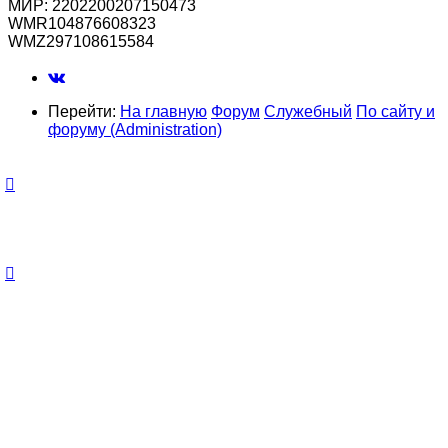
МИР: 2202200207150473
WMR104876608323
WMZ297108615584
Перейти:
На главную
Форум
Служебный
По сайту и
форуму (Administration)