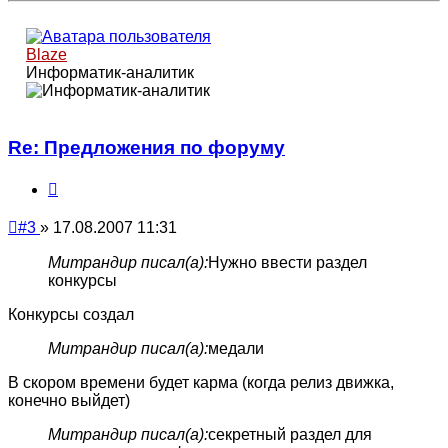
началу
Blaze
Информатик-аналитик
Re: Предложения по форуму
Цитата
Непрочитанное
#3
»
17.08.2007 11:31
сообщение
Митрандир писал(а):
Нужно ввести раздел
конкурсы
Конкурсы создал
Митрандир писал(а):
медали
В скором времени будет карма (когда релиз движка,
конечно выйдет)
Митрандир писал(а):
секретный раздел для