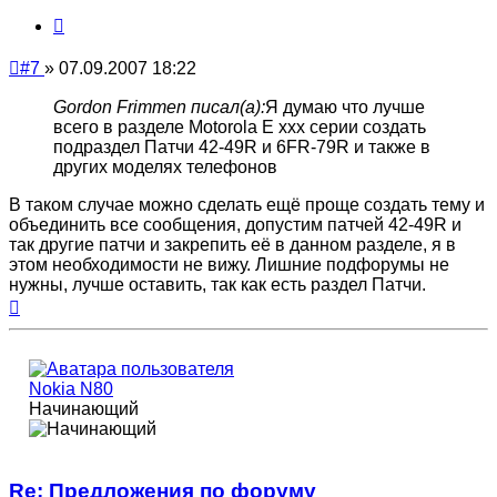
Цитата
Непрочитанное
#7
»
07.09.2007 18:22
сообщение
Gordon Frimmen писал(а):
Я думаю что лучше
всего в разделе Motorola E xxx серии создать
подраздел Патчи 42-49R и 6FR-79R и также в
других моделях телефонов
В таком случае можно сделать ещё проще создать тему и
объединить все сообщения, допустим патчей 42-49R и
так другие патчи и закрепить её в данном разделе, я в
этом необходимости не вижу. Лишние подфорумы не
нужны, лучше оставить, так как есть раздел Патчи.
Вернуться
к
началу
Nokia N80
Начинающий
Re: Предложения по форуму