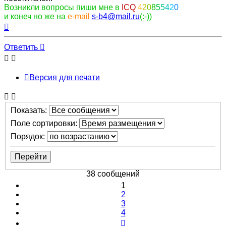
Возникли вопросы пиши мне в
ICQ
4
2
0
8
5
5
4
2
0
и конеч но же на
e-mail
s-b4@mail.ru
(:-))
Вернуться
к
началу
Ответить
Версия для печати
Показать:
Поле сортировки:
Порядок:
38 сообщений
1
2
3
4
След.