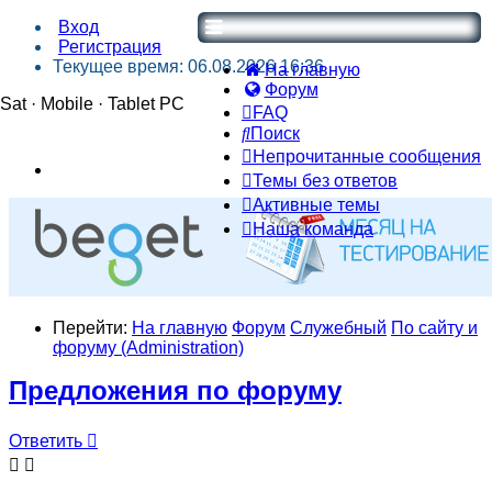
Вход
Регистрация
Текущее время: 06.08.2026 16:36
На главную
Форум
Sat · Mobile · Tablet PC
FAQ
Поиск
Непрочитанные сообщения
Темы без ответов
Активные темы
Наша команда
Перейти:
На главную
Форум
Служебный
По сайту и
форуму (Administration)
Предложения по форуму
Ответить