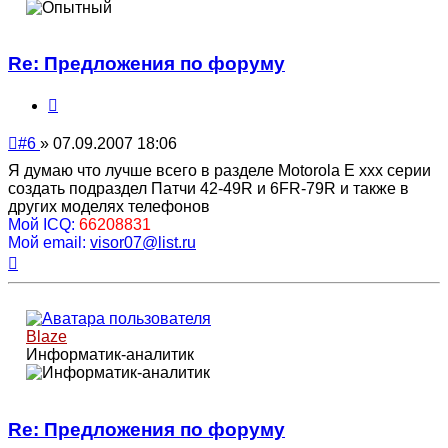
Re: Предложения по форуму
Цитата
Непрочитанное
#6
»
07.09.2007 18:06
сообщение
Я думаю что лучше всего в разделе Motorola E xxx серии
создать подраздел Патчи 42-49R и 6FR-79R и также в
других моделях телефонов
Мой ICQ:
66208831
Мой email:
visor07@list.ru
Вернуться
к
началу
Blaze
Информатик-аналитик
Re: Предложения по форуму