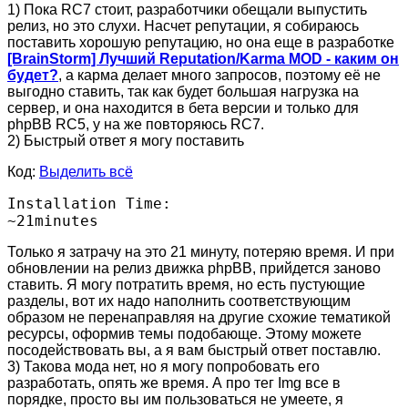
1) Пока RC7 стоит, разработчики обещали выпустить
релиз, но это слухи. Насчет репутации, я собираюсь
поставить хорошую репутацию, но она еще в разработке
[BrainStorm] Лучший Reputation/Karma MOD - каким он
будет?
, а карма делает много запросов, поэтому её не
выгодно ставить, так как будет большая нагрузка на
сервер, и она находится в бета версии и только для
phpBB RC5, у на же повторяюсь RC7.
2) Быстрый ответ я могу поставить
Код:
Выделить всё
Installation Time: 

~21minutes
Только я затрачу на это 21 минуту, потеряю время. И при
обновлении на релиз движка phpBB, прийдется заново
ставить. Я могу потратить время, но есть пустующие
разделы, вот их надо наполнить соответствующим
образом не перенаправляя на другие схожие тематикой
ресурсы, оформив темы подобающе. Этому можете
посодействовать вы, а я вам быстрый ответ поставлю.
3) Такова мода нет, но я могу попробовать его
разработать, опять же время. А про тег Img все в
порядке, просто вы им пользоваться не умеете, я