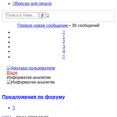
Версия для печати
Расширенный
Поиск
поиск
Первое новое сообщение
• 38 сообщений
Пред.
1
2
3
4
След.
Blaze
Информатик-аналитик
Предложения по форуму
Цитата
Непрочитанное