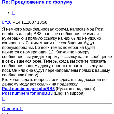
Re: Предложения по форуму
Цитата
Непрочитанное
#20
»
14.11.2007 18:58
сообщение
Я немного модифицировал форум, написав мод Post
numbers для phpBB3, раньше сообщения не имели
нумерацию и прямую ссылку на них было не удобно
копировать. С этим модом все сообщения, будут
пронумерованы. Во всех темах номерация будет
начнется с номера один (1). Кликая по номеру
сообщения, вы увидете прямую ссылку на это сообщение
в открывшемся окне. Теперь, когда вы хотите показать
сообщения вашему другу, просто отправте ссылку на
пост. Он или она будут перенаправлены прямо к вашему
сообщению (посту).
Кто хочет задать вопросы или сделать предложения по
данному моду вот ссылки на поддержку:
Post numbers для phpBB3
(Русская поддержка)
Post numbers for phpBB3
(English support)
Вернуться
к
началу
Ответить