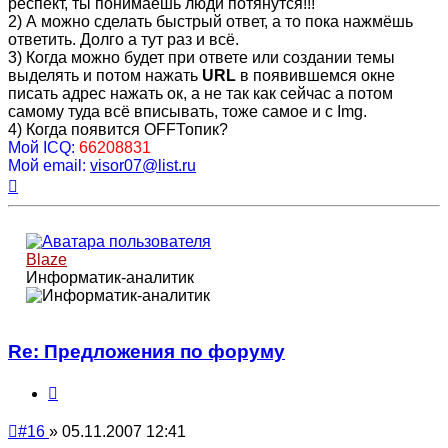
респект, ты понимаешь люди потянутся!!!
2) А можно сделать быстрый ответ, а то пока нажмёшь
ответить. Долго а тут раз и всё.
3) Когда можно будет при ответе или создании темы
выделять и потом нажать
URL
в появившемся окне
писать адрес нажать ок, а не так как сейчас а потом
самому туда всё вписывать, тоже самое и с Img.
4) Когда появится OFFТопик?
Мой ICQ:
66208831
Мой email:
visor07@list.ru
Вернуться
к
началу
Blaze
Информатик-аналитик
Re: Предложения по форуму
Цитата
Непрочитанное
#16
»
05.11.2007 12:41
сообщение