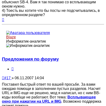
объяснил SB-4. Вам я так понимаю со всплывающим
окном нужно.
4) Тоесть вы хотите что бы посты не подсчитывались, в
определенном разделе?
Вернуться
к
началу
Blaze
Информатик-аналитик
Предложения по форуму
Цитата
Непрочитанное
#17
»
06.11.2007 14:04
сообщение
Поставил быстрый ответ по вашей просьбе. За вами
ожидаю помощи в заполнении пустых разделов. Насчет
URL и IMG еще не решено, мод я написал, но с ним BB-
коды вообще не работают. Вот тема:
Всплывающее
окно при нажатии на URL и IMG
. Возможно поддержка
окажет помощь.