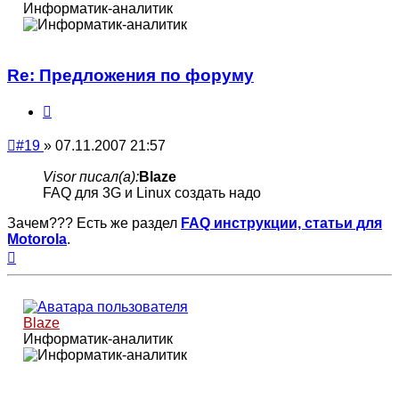
Информатик-аналитик
Re: Предложения по форуму
Цитата
Непрочитанное
#19
»
07.11.2007 21:57
сообщение
Visor писал(а):
Blaze
FAQ для 3G и Linux создать надо
Зачем??? Есть же раздел
FAQ инструкции, статьи для
Motorola
.
Вернуться
к
началу
Blaze
Информатик-аналитик