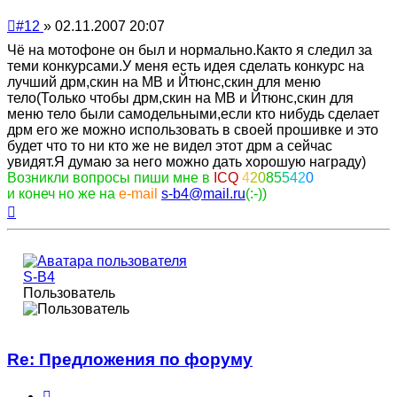
Непрочитанное
#12
»
02.11.2007 20:07
сообщение
Чё на мотофоне он был и нормально.Както я следил за
теми конкурсами.У меня есть идея сделать конкурс на
лучший дрм,скин на МВ и Йтюнс,скин для меню
тело(Только чтобы дрм,скин на МВ и Йтюнс,скин для
меню тело были самодельными,если кто нибудь сделает
дрм его же можно использовать в своей прошивке и это
будет что то ни кто же не видел этот дрм а сейчас
увидят.Я думаю за него можно дать хорошую награду)
Возникли вопросы пиши мне в
ICQ
4
2
0
8
5
5
4
2
0
и конеч но же на
e-mail
s-b4@mail.ru
(:-))
Вернуться
к
началу
S-B4
Пользователь
Re: Предложения по форуму
Цитата