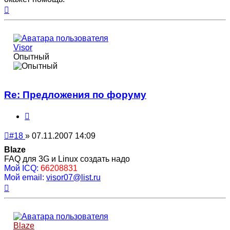
Вернуться
к
началу
Visor
Опытный
Re: Предложения по форуму
Цитата
Непрочитанное
#18
»
07.11.2007 14:09
сообщение
Blaze
FAQ для 3G и Linux создать надо
Мой ICQ:
66208831
Мой email:
visor07@list.ru
Вернуться
к
началу
Blaze