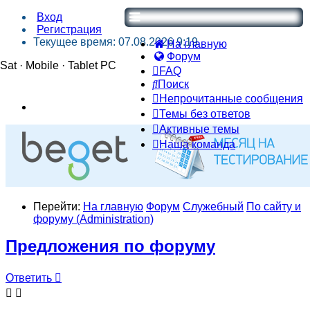
Вход
Регистрация
Текущее время: 07.08.2026 9:19
На главную
Форум
Sat · Mobile · Tablet PC
FAQ
Поиск
Непрочитанные сообщения
Темы без ответов
Активные темы
Наша команда
Перейти:
На главную
Форум
Служебный
По сайту и
форуму (Administration)
Предложения по форуму
Ответить