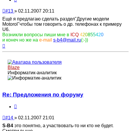
Непрочитанное
#13
»
02.11.2007 20:11
сообщение
Ещё я предлагаю сделать раздел"Другие модели
Motorol"чтобы том говорить о др. телефонах к примеру
U6.
Возникли вопросы пиши мне в
ICQ
4
2
0
8
5
5
4
2
0
и конеч но же на
e-mail
s-b4@mail.ru
(:-))
Вернуться
к
началу
Blaze
Информатик-аналитик
Re: Предложения по форуму
Цитата
Непрочитанное
#14
»
02.11.2007 21:01
сообщение
S-B4
это понятно, а участвовать-то ни кто не будет.
Смотри выше.