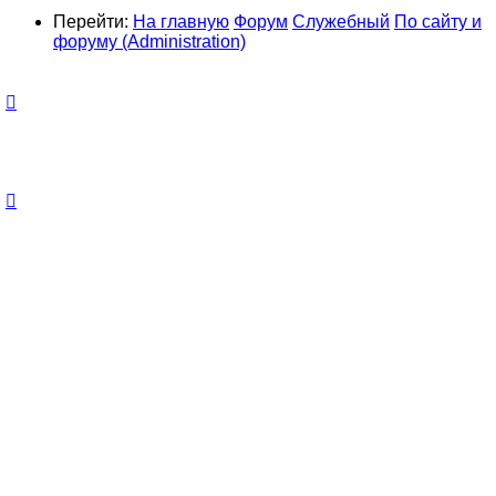
Перейти:
На главную
Форум
Служебный
По сайту и
форуму (Administration)