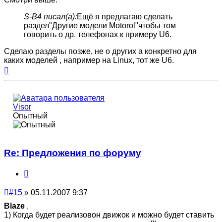
S-B4 писал(а):
Ещё я предлагаю сделать
раздел"Другие модели Motorol"чтобы том
говорить о др. телефонах к примеру U6.
Сделаю разделы позже, не о других а конкретно для
каких моделей , например на Linux, тот же U6.
Вернуться
к
началу
Visor
Опытный
Re: Предложения по форуму
Цитата
Непрочитанное
#15
»
05.11.2007 9:37
сообщение
Blaze
,
1) Когда будет реализовон движок и можно будет ставить