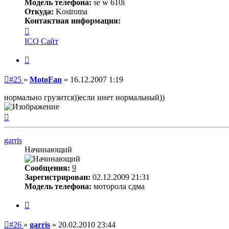
Модель телефона:
se w 610i
Откуда:
Kostroma
Контактная информация:
Контактная
информация
ICQ
Сайт
пользователя
MotoFan
Цитата
Непрочитанное
#25
»
MotoFan
»
16.12.2007 1:19
сообщение
нормально грузится))если инет нормальный))
Вернуться
к
началу
garris
Начинающий
Сообщения:
9
Зарегистрирован:
02.12.2009 21:31
Модель телефона:
моторола сдма
Цитата
Непрочитанное
#26
»
garris
»
20.02.2010 23:44