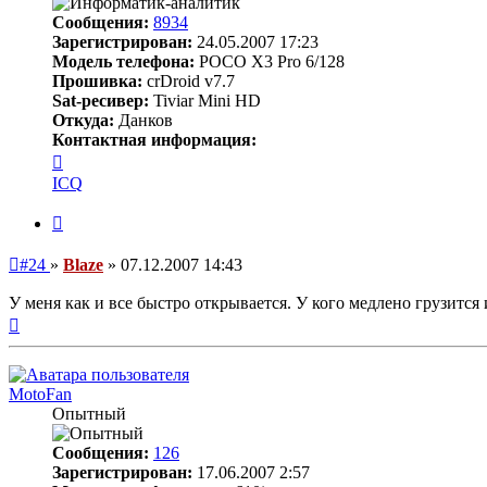
Сообщения:
8934
Зарегистрирован:
24.05.2007 17:23
Модель телефона:
POCO X3 Pro 6/128
Прошивка:
crDroid v7.7
Sat-ресивер:
Tiviar Mini HD
Откуда:
Данков
Контактная информация:
Контактная
информация
ICQ
пользователя
Blaze
Цитата
Непрочитанное
#24
»
Blaze
»
07.12.2007 14:43
сообщение
У меня как и все быстро открывается. У кого медлено грузитс
Вернуться
к
началу
MotoFan
Опытный
Сообщения:
126
Зарегистрирован:
17.06.2007 2:57