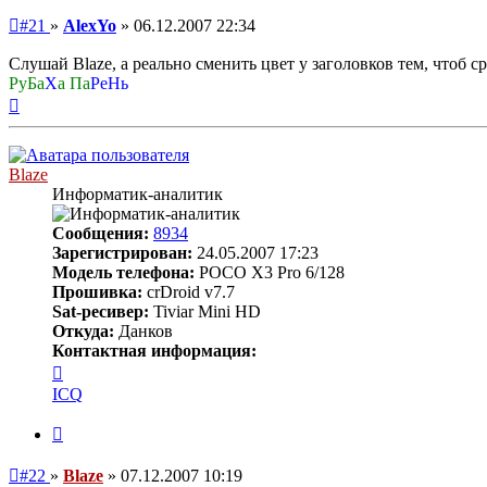
Непрочитанное
#21
»
AlexYo
»
06.12.2007 22:34
сообщение
Слушай Blaze, а реально сменить цвет у заголовков тем, чтоб с
РуБа
Х
а Па
РеНь
Вернуться
к
началу
Blaze
Информатик-аналитик
Сообщения:
8934
Зарегистрирован:
24.05.2007 17:23
Модель телефона:
POCO X3 Pro 6/128
Прошивка:
crDroid v7.7
Sat-ресивер:
Tiviar Mini HD
Откуда:
Данков
Контактная информация:
Контактная
информация
ICQ
пользователя
Blaze
Цитата
Непрочитанное
#22
»
Blaze
»
07.12.2007 10:19