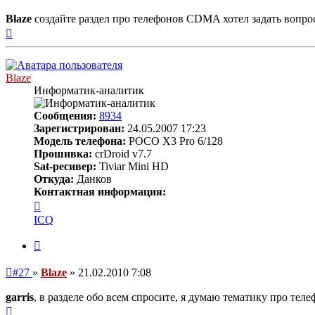
сообщение
Blaze
создайте раздел про телефонов CDMA хотел задать вопрос
Вернуться
к
началу
Blaze
Информатик-аналитик
Сообщения:
8934
Зарегистрирован:
24.05.2007 17:23
Модель телефона:
POCO X3 Pro 6/128
Прошивка:
crDroid v7.7
Sat-ресивер:
Tiviar Mini HD
Откуда:
Данков
Контактная информация:
Контактная
информация
ICQ
пользователя
Blaze
Цитата
Непрочитанное
#27
»
Blaze
»
21.02.2010 7:08
сообщение
garris
, в разделе обо всем спросите, я думаю тематику про теле
Вернуться