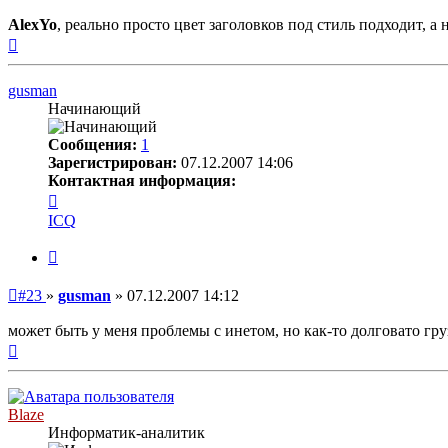
сообщение
AlexYo
, реально просто цвет заголовков под стиль подходит, а 
Вернуться
к
началу
gusman
Начинающий
Сообщения:
1
Зарегистрирован:
07.12.2007 14:06
Контактная информация:
Контактная
информация
ICQ
пользователя
gusman
Цитата
Непрочитанное
#23
»
gusman
»
07.12.2007 14:12
сообщение
может быть у меня проблемы с инетом, но как-то долговато гру
Вернуться
к
началу
Blaze
Информатик-аналитик