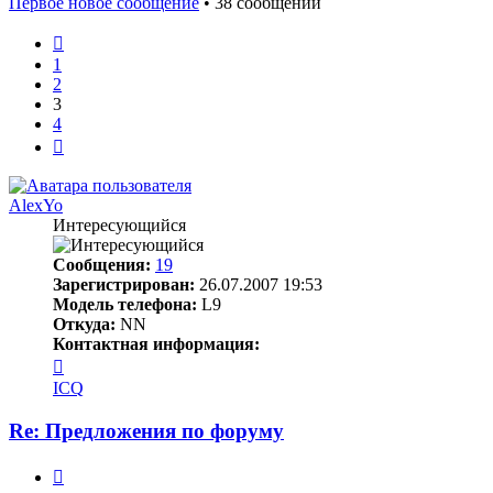
Первое новое сообщение
• 38 сообщений
Пред.
1
2
3
4
След.
AlexYo
Интересующийся
Сообщения:
19
Зарегистрирован:
26.07.2007 19:53
Модель телефона:
L9
Откуда:
NN
Контактная информация:
Контактная
информация
ICQ
пользователя
AlexYo
Re: Предложения по форуму
Цитата