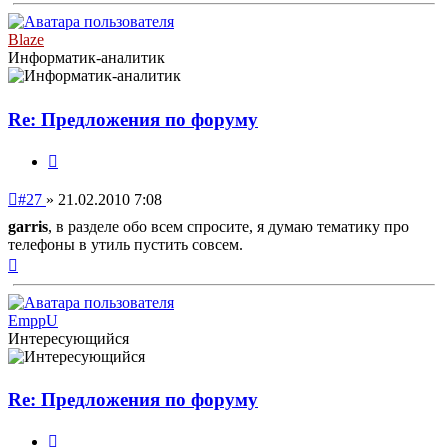
началу
Blaze
Информатик-аналитик
Re: Предложения по форуму
Цитата
Непрочитанное
#27
»
21.02.2010 7:08
сообщение
garris
, в разделе обо всем спросите, я думаю тематику про
телефоны в утиль пустить совсем.
Вернуться
к
началу
EmppU
Интересующийся
Re: Предложения по форуму
Цитата