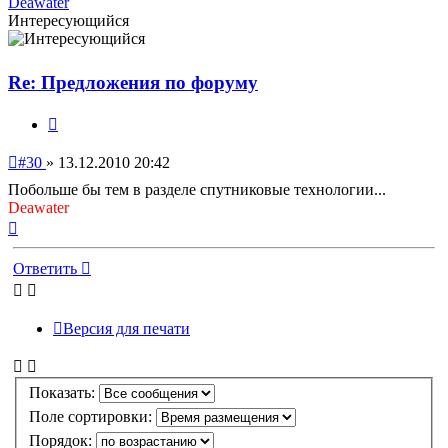
Deawater
Интересующийся
Re: Предложения по форуму
Цитата
Непрочитанное
#30
»
13.12.2010 20:42
сообщение
Побольше бы тем в разделе спутниковые технологии...
Deawater
Вернуться
к
началу
Ответить
Версия для печати
Показать:
Поле сортировки:
Порядок: