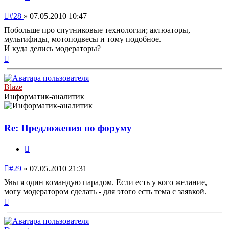
Непрочитанное
#28
»
07.05.2010 10:47
сообщение
Побольше про спутниковые технологии; актюаторы,
мультифиды, мотоподвесы и тому подобное.
И куда делись модераторы?
Вернуться
к
началу
Blaze
Информатик-аналитик
Re: Предложения по форуму
Цитата
Непрочитанное
#29
»
07.05.2010 21:31
сообщение
Увы я один командую парадом. Если есть у кого желание,
могу модератором сделать - для этого есть тема с заявкой.
Вернуться
к
началу