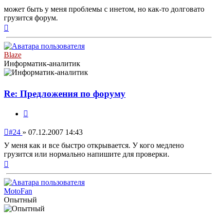
сообщение
может быть у меня проблемы с инетом, но как-то долговато
грузится форум.
Вернуться
к
началу
Blaze
Информатик-аналитик
Re: Предложения по форуму
Цитата
Непрочитанное
#24
»
07.12.2007 14:43
сообщение
У меня как и все быстро открывается. У кого медлено
грузится или нормально напишите для проверки.
Вернуться
к
началу
MotoFan
Опытный