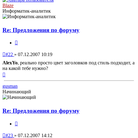
Blaze
Информатик-аналитик
Re: Предложения по форуму
Цитата
Непрочитанное
#22
»
07.12.2007 10:19
сообщение
AlexYo
, реально просто цвет заголовков под стиль подходит, а
на какой тебе нужно?
Вернуться
к
началу
gusman
Начинающий
Re: Предложения по форуму
Цитата
Непрочитанное
#23
»
07.12.2007 14:12