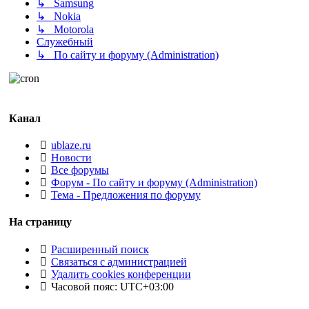
↳ Samsung
↳ Nokia
↳ Motorola
Служебный
↳ По сайту и форуму (Administration)
Канал
ublaze.ru
Новости
Все форумы
Форум - По сайту и форуму (Administration)
Тема - Предложения по форуму
На страницу
Расширенный поиск
Связаться с администрацией
Удалить cookies конференции
Часовой пояс:
UTC+03:00