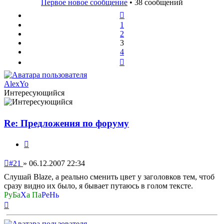
Первое новое сообщение
• 38 сообщений
Пред.
1
2
3
4
След.
AlexYo
Интересующийся
Re: Предложения по форуму
Цитата
Непрочитанное
#21
»
06.12.2007 22:34
сообщение
Слушай Blaze, а реально сменить цвет у заголовков тем, чтоб
сразу видно их было, я бывает путаюсь в голом тексте.
РуБа
Х
а Па
РеНь
Вернуться
к
началу