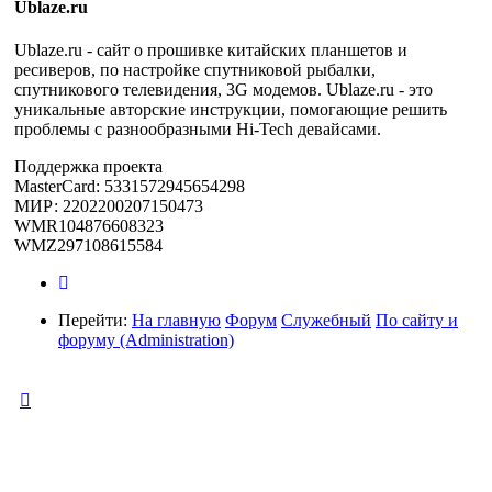
Ublaze.ru
Ublaze.ru - сайт о прошивке китайских планшетов и
ресиверов, по настройке спутниковой рыбалки,
спутникового телевидения, 3G модемов. Ublaze.ru - это
уникальные авторские инструкции, помогающие решить
проблемы с разнообразными Hi-Tech девайсами.
Поддержка проекта
MasterCard: 5331572945654298
МИР: 2202200207150473
WMR104876608323
WMZ297108615584
Перейти:
На главную
Форум
Служебный
По сайту и
форуму (Administration)