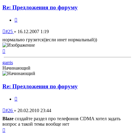
Re: Предложения по форуму
Цитата
Непрочитанное
#25
»
16.12.2007 1:19
сообщение
нормально грузится))если инет нормальный))
Вернуться
к
началу
garris
Начинающий
Re: Предложения по форуму
Цитата
Непрочитанное
#26
»
20.02.2010 23:44
сообщение
Blaze
создайте раздел про телефонов CDMA хотел задать
вопрос а такой темы вообще нет
Вернуться
к