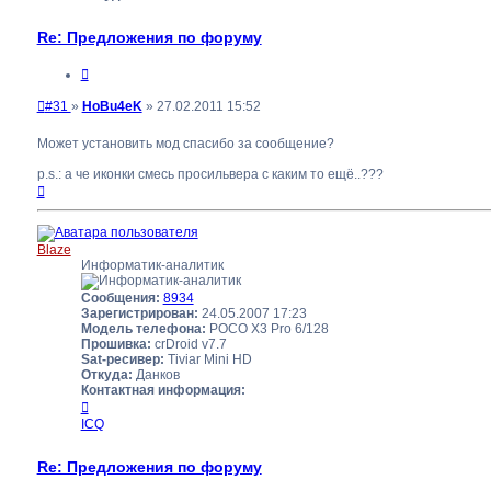
Re: Предложения по форуму
Цитата
Непрочитанное
#31
»
HoBu4eK
»
27.02.2011 15:52
сообщение
Может установить мод спасибо за сообщение?
p.s.: а че иконки смесь просильвера с каким то ещё..???
Вернуться
к
началу
Blaze
Информатик-аналитик
Сообщения:
8934
Зарегистрирован:
24.05.2007 17:23
Модель телефона:
POCO X3 Pro 6/128
Прошивка:
crDroid v7.7
Sat-ресивер:
Tiviar Mini HD
Откуда:
Данков
Контактная информация:
Контактная
информация
ICQ
пользователя
Blaze
Re: Предложения по форуму