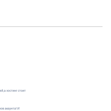
ей,а хостинг стоит
ов акаунта! И