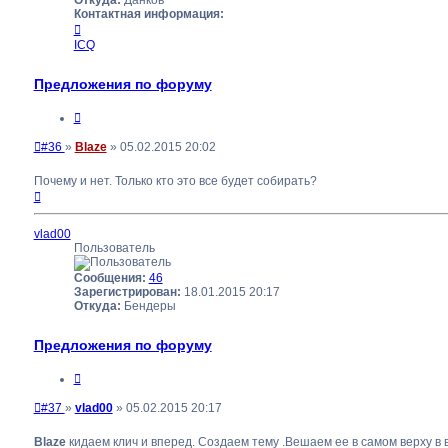
Контактная информация:
Контактная
информация
ICQ
пользователя
Blaze
Предложения по форуму
Цитата
Непрочитанное
#36
»
Blaze
»
05.02.2015 20:02
сообщение
Почему и нет. Только кто это все будет собирать?
Вернуться
к
началу
vlad00
Пользователь
Сообщения:
46
Зарегистрирован:
18.01.2015 20:17
Откуда:
Бендеры
Предложения по форуму
Цитата
Непрочитанное
#37
»
vlad00
»
05.02.2015 20:17
сообщение
Blaze
кидаем клич и вперед. Создаем тему .Вешаем ее в самом верху в