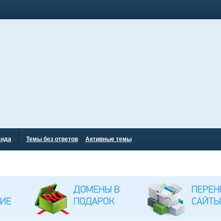
анда
Темы без ответов
Активные темы