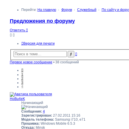
Перейти:
На главную
Форум
Служебный
По сайту и форум
Предложения по форуму
Ответить
Версия для печати
Расширенный
Поиск
поиск
Первое новое сообщение
• 38 сообщений
Пред.
1
2
3
4
HoBu4eK
Начинающий
Сообщения:
4
Зарегистрирован:
27.02.2011 15:16
Модель телефона:
Samsung i710, e71
Прошивка:
Windows Mobile 6.5.3
Откуда:
Minsk