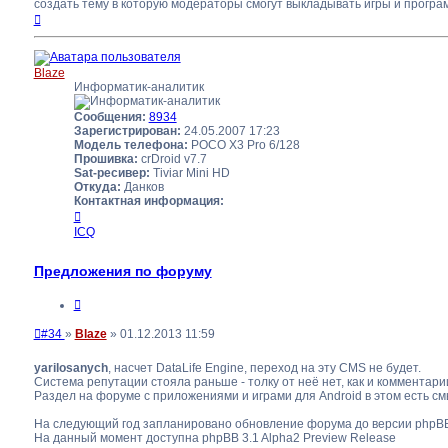
создать тему в которую модераторы смогут выкладывать игры и програм
Вернуться
к
началу
Blaze
Информатик-аналитик
Сообщения:
8934
Зарегистрирован:
24.05.2007 17:23
Модель телефона:
POCO X3 Pro 6/128
Прошивка:
crDroid v7.7
Sat-ресивер:
Tiviar Mini HD
Откуда:
Данков
Контактная информация:
Контактная
информация
ICQ
пользователя
Blaze
Предложения по форуму
Цитата
Непрочитанное
#34
»
Blaze
»
01.12.2013 11:59
сообщение
yarilosanych
, насчет DataLife Engine, переход на эту CMS не будет.
Система репутации стояла раньше - толку от неё нет, как и комментари
Раздел на форуме с приложениями и играми для Android в этом есть см
На следующий год запланировано обновление форума до версии phpBB 
На данный момент доступна phpBB 3.1 Alpha2 Preview Release