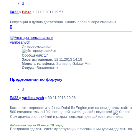
Цитата
Непрочитанное
#32
»
Blaze
»
27.02.2011 19:57
сообщение
Репутации я думаю достаточно. Кнопки просильвера смешаны.
Вернуться
к
началу
yarilosanych
Интересующийся
Сообщения:
17
Зарегистрирован:
12.11.2013 14:19
Модель телефона:
Samsung Galaxy Mini
Откуда:
Владивосток
Предложения по форуму
Цитата
Непрочитанное
#33
»
yarilosanych
»
30.11.2013 20:06
сообщение
Как насчет перенести сайт на DataLife Engine,сам на нем держал сайт,т
500 следовательно 10К посещеней в месяц и сайт окупится!
Сам движок очень гибкий и какраз подходит для сайтов такого типа!
Добавлено спустя 10 минут 20 секунд:
Предлогаю сделать систему репутации плюсами и минусами,сделать во