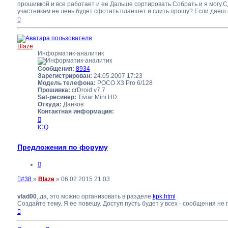
прошивкой и все работает и ее.Дальше сортировать.Собрать и я могу.
участникам не лень будет сфотать планшет и слить прошу? Если даеш 
Вернуться
к
началу
Blaze
Информатик-аналитик
Сообщения:
8934
Зарегистрирован:
24.05.2007 17:23
Модель телефона:
POCO X3 Pro 6/128
Прошивка:
crDroid v7.7
Sat-ресивер:
Tiviar Mini HD
Откуда:
Данков
Контактная информация:
Контактная
информация
ICQ
пользователя
Blaze
Предложения по форуму
Цитата
Непрочитанное
#38
»
Blaze
»
06.02.2015 21:03
сообщение
vlad00
, да, это можно организовать в разделе
kpk.html
Создайте тему. Я ее повешу. Доступ пусть будет у всех - сообщения не 
Вернуться
к
началу