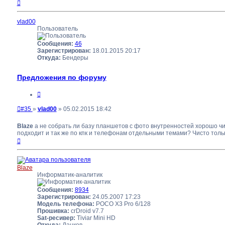
Вернуться
к
началу
vlad00
Пользователь
Сообщения:
46
Зарегистрирован:
18.01.2015 20:17
Откуда:
Бендеры
Предложения по форуму
Цитата
Непрочитанное
#35
»
vlad00
»
05.02.2015 18:42
сообщение
Blaze
а не собрать ли базу планшетов с фото внутренностей хорошо чи
подходит и так же по кпк и телефонам отдельными темами? Чисто толь
Вернуться
к
началу
Blaze
Информатик-аналитик
Сообщения:
8934
Зарегистрирован:
24.05.2007 17:23
Модель телефона:
POCO X3 Pro 6/128
Прошивка:
crDroid v7.7
Sat-ресивер:
Tiviar Mini HD
Откуда:
Данков