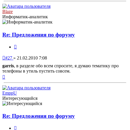
началу
Blaze
Информатик-аналитик
Re: Предложения по форуму
Цитата
Непрочитанное
#27
»
21.02.2010 7:08
сообщение
garris
, в разделе обо всем спросите, я думаю тематику про
телефоны в утиль пустить совсем.
Вернуться
к
началу
EmppU
Интересующийся
Re: Предложения по форуму
Цитата