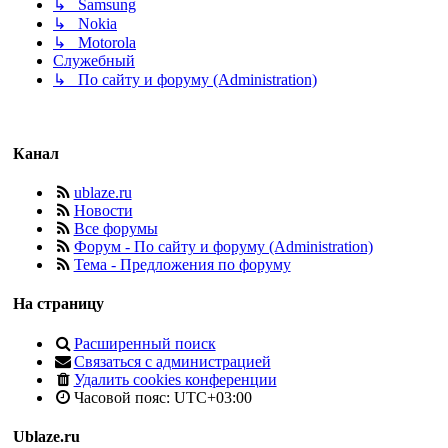
↳ Samsung
↳ Nokia
↳ Motorola
Служебный
↳ По сайту и форуму (Administration)
Канал
ublaze.ru
Новости
Все форумы
Форум - По сайту и форуму (Administration)
Тема - Предложения по форуму
На страницу
Расширенный поиск
Связаться с администрацией
Удалить cookies конференции
Часовой пояс:
UTC+03:00
Ublaze.ru