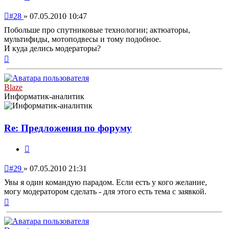
Непрочитанное
#28
»
07.05.2010 10:47
сообщение
Побольше про спутниковые технологии; актюаторы,
мультифиды, мотоподвесы и тому подобное.
И куда делись модераторы?
Вернуться
к
началу
Blaze
Информатик-аналитик
Re: Предложения по форуму
Цитата
Непрочитанное
#29
»
07.05.2010 21:31
сообщение
Увы я один командую парадом. Если есть у кого желание,
могу модератором сделать - для этого есть тема с заявкой.
Вернуться
к
началу