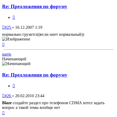
Re: Предложения по форуму
Цитата
Непрочитанное
#25
»
16.12.2007 1:19
сообщение
нормально грузится))если инет нормальный))
Вернуться
к
началу
garris
Начинающий
Re: Предложения по форуму
Цитата
Непрочитанное
#26
»
20.02.2010 23:44
сообщение
Blaze
создайте раздел про телефонов CDMA хотел задать
вопрос а такой темы вообще нет
Вернуться
к