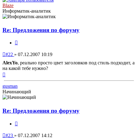
Blaze
Информатик-аналитик
Re: Предложения по форуму
Цитата
Непрочитанное
#22
»
07.12.2007 10:19
сообщение
AlexYo
, реально просто цвет заголовков под стиль подходит, а
на какой тебе нужно?
Вернуться
к
началу
gusman
Начинающий
Re: Предложения по форуму
Цитата
Непрочитанное
#23
»
07.12.2007 14:12