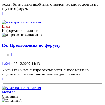
сообщение
может быть у меня проблемы с инетом, но как-то долговато
грузится форум.
Вернуться
к
началу
Blaze
Информатик-аналитик
Re: Предложения по форуму
Цитата
Непрочитанное
#24
»
07.12.2007 14:43
сообщение
У меня как и все быстро открывается. У кого медлено
грузится или нормально напишите для проверки.
Вернуться
к
началу
MotoFan
Опытный