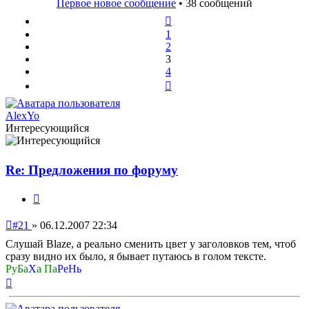
Первое новое сообщение
• 38 сообщений
Пред.
1
2
3
4
След.
AlexYo
Интересующийся
Re: Предложения по форуму
Цитата
Непрочитанное
#21
»
06.12.2007 22:34
сообщение
Слушай Blaze, а реально сменить цвет у заголовков тем, чтоб
сразу видно их было, я бывает путаюсь в голом тексте.
РуБа
Х
а Па
РеНь
Вернуться
к
началу