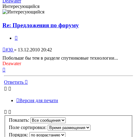
Deawater
Интересующийся
Re: Предложения по форуму
Цитата
Непрочитанное
#30
»
13.12.2010 20:42
сообщение
Побольше бы тем в разделе спутниковые технологии...
Deawater
Вернуться
к
началу
Ответить
Версия для печати
Показать:
Поле сортировки:
Порядок: