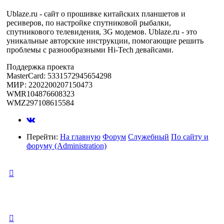
Ublaze.ru - сайт о прошивке китайских планшетов и
ресиверов, по настройке спутниковой рыбалки,
спутникового телевидения, 3G модемов. Ublaze.ru - это
уникальные авторские инструкции, помогающие решить
проблемы с разнообразными Hi-Tech девайсами.
Поддержка проекта
MasterCard: 5331572945654298
МИР: 2202200207150473
WMR104876608323
WMZ297108615584
Перейти:
На главную
Форум
Служебный
По сайту и
форуму (Administration)