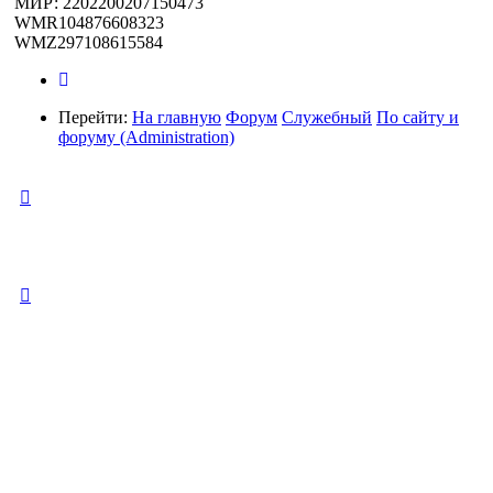
МИР: 2202200207150473
WMR104876608323
WMZ297108615584
Перейти:
На главную
Форум
Служебный
По сайту и
форуму (Administration)