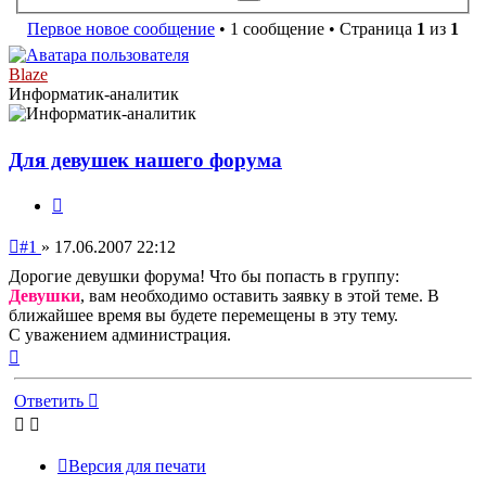
поиск
Первое новое сообщение
• 1 сообщение • Страница
1
из
1
Blaze
Информатик-аналитик
Для девушек нашего форума
Цитата
Непрочитанное
#1
»
17.06.2007 22:12
сообщение
Дорогие девушки форума! Что бы попасть в группу:
Девушки
, вам необходимо оставить заявку в этой теме. В
ближайшее время вы будете перемещены в эту тему.
С уважением администрация.
Вернуться
к
началу
Ответить
Версия для печати