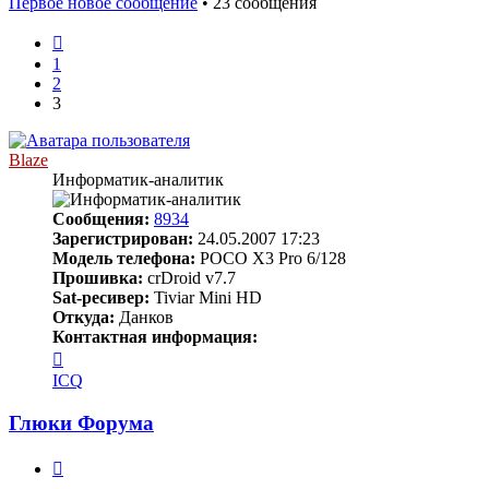
Первое новое сообщение
• 23 сообщения
Пред.
1
2
3
Blaze
Информатик-аналитик
Сообщения:
8934
Зарегистрирован:
24.05.2007 17:23
Модель телефона:
POCO X3 Pro 6/128
Прошивка:
crDroid v7.7
Sat-ресивер:
Tiviar Mini HD
Откуда:
Данков
Контактная информация:
Контактная
информация
ICQ
пользователя
Blaze
Глюки Форума
Цитата