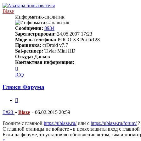
началу
Blaze
Информатик-аналитик
Сообщения:
8934
Зарегистрирован:
24.05.2007 17:23
Модель телефона:
POCO X3 Pro 6/128
Прошивка:
crDroid v7.7
Sat-ресивер:
Tiviar Mini HD
Откуда:
Данков
Контактная информация:
Контактная
информация
ICQ
пользователя
Blaze
Глюки Форума
Цитата
Непрочитанное
#23
»
Blaze
»
06.02.2015 20:59
сообщение
Входите с главной
https://ublaze.ru/
или с
https://ublaze.ru/forum/
?
С главной станицы не войдете - в целях защиты вход с главной 
Если на форуме, то установлю обновление летом, там и посмотр
Вернуться