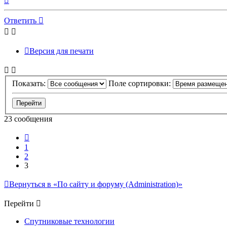
к
началу
Ответить
Версия для печати
Показать:
Поле сортировки:
23 сообщения
Пред.
1
2
3
Вернуться в «По сайту и форуму (Administration)»
Перейти
Спутниковые технологии