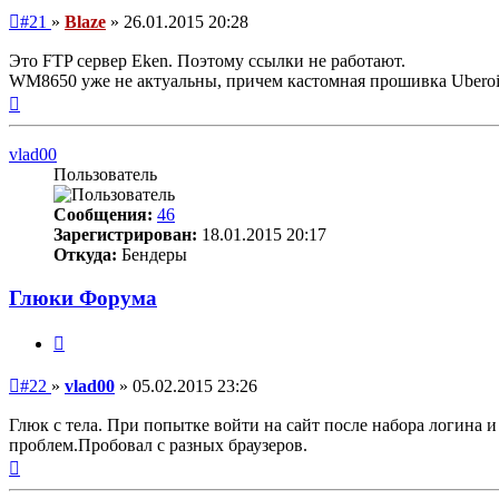
Непрочитанное
#21
»
Blaze
»
26.01.2015 20:28
сообщение
Это FTP сервер Eken. Поэтому ссылки не работают.
WM8650 уже не актуальны, причем кастомная прошивка Uberoi
Вернуться
к
началу
vlad00
Пользователь
Сообщения:
46
Зарегистрирован:
18.01.2015 20:17
Откуда:
Бендеры
Глюки Форума
Цитата
Непрочитанное
#22
»
vlad00
»
05.02.2015 23:26
сообщение
Глюк с тела. При попытке войти на сайт после набора логина 
проблем.Пробовал с разных браузеров.
Вернуться
к