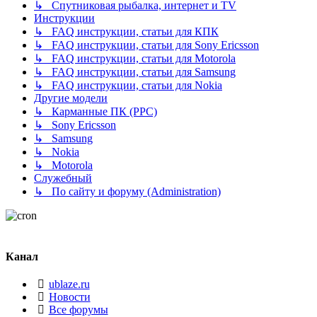
↳ Спутниковая рыбалка, интернет и TV
Инструкции
↳ FAQ инструкции, статьи для КПК
↳ FAQ инструкции, статьи для Sony Ericsson
↳ FAQ инструкции, статьи для Motorola
↳ FAQ инструкции, статьи для Samsung
↳ FAQ инструкции, статьи для Nokia
Другие модели
↳ Карманные ПК (PPC)
↳ Sony Ericsson
↳ Samsung
↳ Nokia
↳ Motorola
Служебный
↳ По сайту и форуму (Administration)
Канал
ublaze.ru
Новости
Все форумы