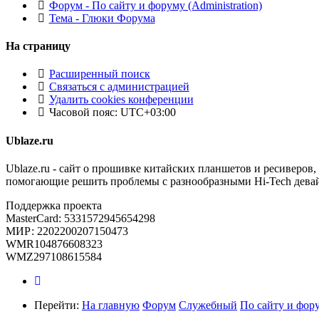
Форум - По сайту и форуму (Administration)
Тема - Глюки Форума
На страницу
Расширенный поиск
Связаться с администрацией
Удалить cookies конференции
Часовой пояс:
UTC+03:00
Ublaze.ru
Ublaze.ru - сайт о прошивке китайских планшетов и ресиверов,
помогающие решить проблемы с разнообразными Hi-Tech дева
Поддержка проекта
MasterCard: 5331572945654298
МИР: 2202200207150473
WMR104876608323
WMZ297108615584
Перейти:
На главную
Форум
Служебный
По сайту и фору