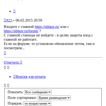
Цитата
Непрочитанное
#23
»
06.02.2015 20:59
сообщение
Входите с главной
https://ublaze.ru/
или с
https://ublaze.ru/forum/
?
С главной станицы не войдете - в целях защиты вход с
главной не работает.
Если на форуме, то установлю обновление летом, там и
посмотрим...
Вернуться
к
началу
Ответить
Версия для печати
Показать:
Поле сортировки:
Порядок: