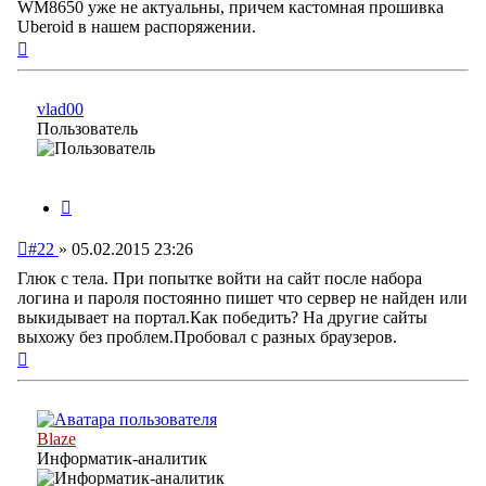
WM8650 уже не актуальны, причем кастомная прошивка
Uberoid в нашем распоряжении.
Вернуться
к
началу
vlad00
Пользователь
Цитата
Непрочитанное
#22
»
05.02.2015 23:26
сообщение
Глюк с тела. При попытке войти на сайт после набора
логина и пароля постоянно пишет что сервер не найден или
выкидывает на портал.Как победить? На другие сайты
выхожу без проблем.Пробовал с разных браузеров.
Вернуться
к
началу
Blaze
Информатик-аналитик