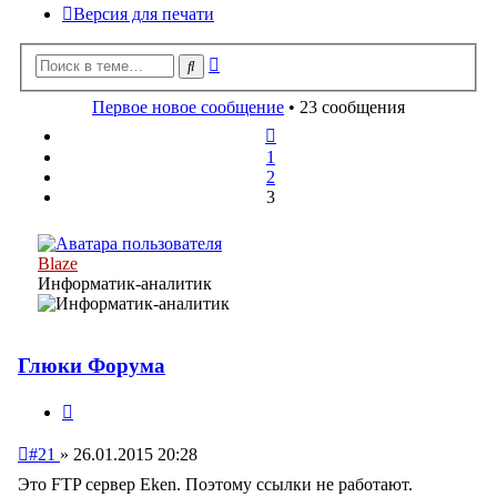
Версия для печати
Расширенный
Поиск
поиск
Первое новое сообщение
• 23 сообщения
Пред.
1
2
3
Blaze
Информатик-аналитик
Глюки Форума
Цитата
Непрочитанное
#21
»
26.01.2015 20:28
сообщение
Это FTP сервер Eken. Поэтому ссылки не работают.