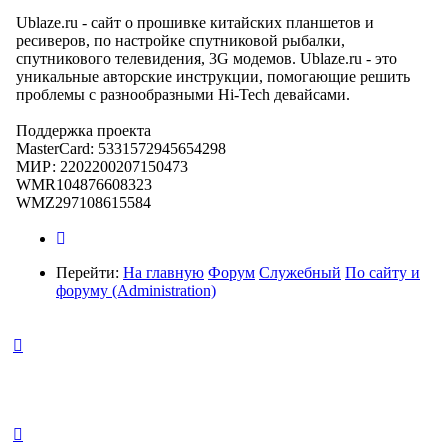
Ublaze.ru - сайт о прошивке китайских планшетов и
ресиверов, по настройке спутниковой рыбалки,
спутникового телевидения, 3G модемов. Ublaze.ru - это
уникальные авторские инструкции, помогающие решить
проблемы с разнообразными Hi-Tech девайсами.
Поддержка проекта
MasterCard: 5331572945654298
МИР: 2202200207150473
WMR104876608323
WMZ297108615584
Перейти:
На главную
Форум
Служебный
По сайту и
форуму (Administration)