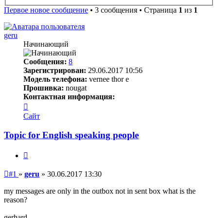
поиск
Первое новое сообщение
• 3 сообщения • Страница
1
из
1
geru
Начинающий
Сообщения:
8
Зарегистрирован:
29.06.2017 10:56
Модель телефона:
vernee thor e
Прошивка:
nougat
Контактная информация:
Контактная
информация
Сайт
пользователя
geru
Topic for English speaking people
Цитата
Непрочитанное
#1
»
geru
»
30.06.2017 13:30
сообщение
my messages are only in the outbox not in sent box what is the
reason?
gerhard