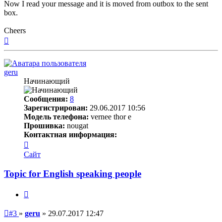
Now I read your message and it is moved from outbox to the sent
box.
Cheers
Вернуться
к
началу
geru
Начинающий
Сообщения:
8
Зарегистрирован:
29.06.2017 10:56
Модель телефона:
vernee thor e
Прошивка:
nougat
Контактная информация:
Контактная
информация
Сайт
пользователя
geru
Topic for English speaking people
Цитата
Непрочитанное
#3
»
geru
»
29.07.2017 12:47
сообщение