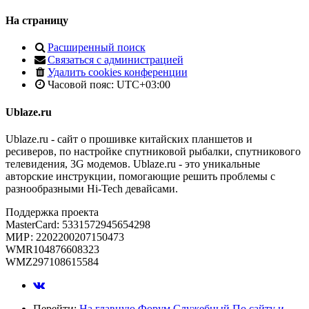
На страницу
Расширенный поиск
Связаться с администрацией
Удалить cookies конференции
Часовой пояс:
UTC+03:00
Ublaze.ru
Ublaze.ru - сайт о прошивке китайских планшетов и
ресиверов, по настройке спутниковой рыбалки, спутникового
телевидения, 3G модемов. Ublaze.ru - это уникальные
авторские инструкции, помогающие решить проблемы с
разнообразными Hi-Tech девайсами.
Поддержка проекта
MasterCard: 5331572945654298
МИР: 2202200207150473
WMR104876608323
WMZ297108615584
Перейти:
На главную
Форум
Служебный
По сайту и