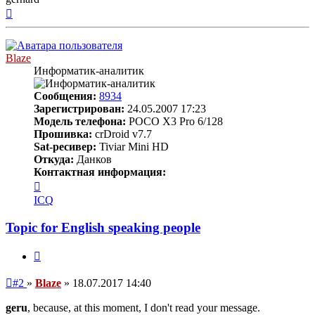
Вернуться
к
началу
Blaze
Информатик-аналитик
Сообщения:
8934
Зарегистрирован:
24.05.2007 17:23
Модель телефона:
POCO X3 Pro 6/128
Прошивка:
crDroid v7.7
Sat-ресивер:
Tiviar Mini HD
Откуда:
Данков
Контактная информация:
Контактная
информация
ICQ
пользователя
Blaze
Topic for English speaking people
Цитата
Непрочитанное
#2
»
Blaze
»
18.07.2017 14:40
сообщение
geru
, because, at this moment, I don't read your message.