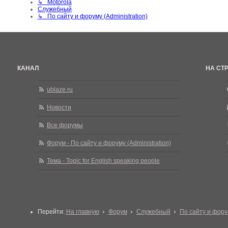
↳ Motorola
Служебный
↳ По сайту и форуму (Administration)
КАНАЛ
НА СТ
ublaze.ru
Новости
Все форумы
Форум - По сайту и форуму (Administration)
Тема - Topic for English speaking people
Перейти:
На главную
Форум
Служебный
По сайту и форум