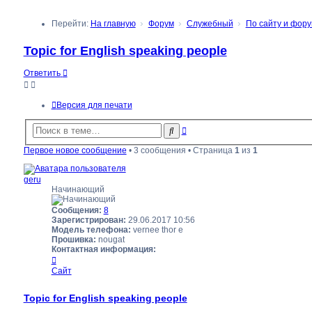
Перейти:
На главную
Форум
Служебный
По сайту и форум
Topic for English speaking people
Ответить
Версия для печати
Расширенный
Поиск
поиск
Первое новое сообщение
• 3 сообщения • Страница
1
из
1
geru
Начинающий
Сообщения:
8
Зарегистрирован:
29.06.2017 10:56
Модель телефона:
vernee thor e
Прошивка:
nougat
Контактная информация:
Контактная
информация
Сайт
пользователя
geru
Topic for English speaking people