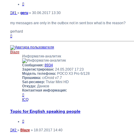
Цитата
Непрочитанное
#1
»
geru
»
30.06.2017 13:30
сообщение
my messages are only in the outbox not in sent box what is the reason?
gerhard
Вернуться
к
началу
Blaze
Информатик-аналитик
Сообщения:
8934
Зарегистрирован:
24.05.2007 17:23
Модель телефона:
POCO X3 Pro 6/128
Прошивка:
crDroid v7.7
Sat-ресивер:
Tiviar Mini HD
Откуда:
Данков
Контактная информация:
Контактная
информация
ICQ
пользователя
Blaze
Topic for English speaking people
Цитата
Непрочитанное
#2
»
Blaze
»
18.07.2017 14:40