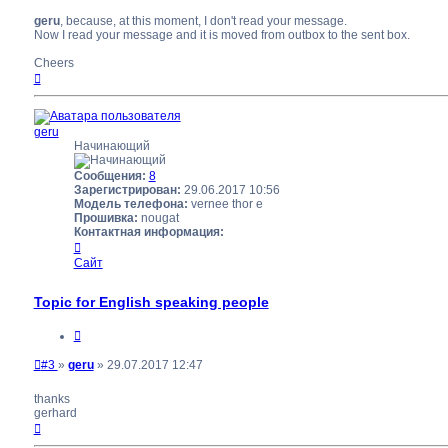
сообщение
geru
, because, at this moment, I don't read your message.
Now I read your message and it is moved from outbox to the sent box.
Cheers
Вернуться
к
началу
geru
Начинающий
Сообщения:
8
Зарегистрирован:
29.06.2017 10:56
Модель телефона:
vernee thor e
Прошивка:
nougat
Контактная информация:
Контактная
информация
Сайт
пользователя
geru
Topic for English speaking people
Цитата
Непрочитанное
#3
»
geru
»
29.07.2017 12:47
сообщение
thanks
gerhard
Вернуться
к