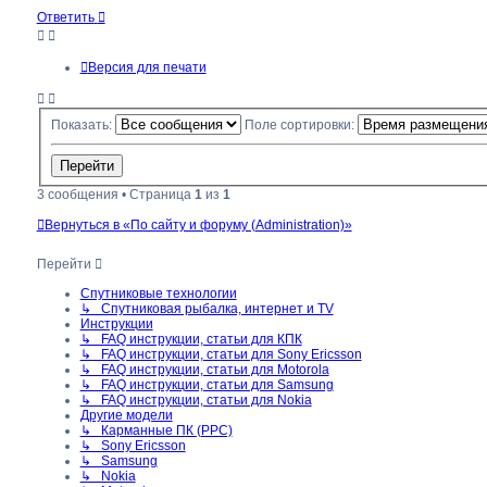
началу
Ответить
Версия для печати
Показать:
Поле сортировки:
3 сообщения • Страница
1
из
1
Вернуться в «По сайту и форуму (Administration)»
Перейти
Спутниковые технологии
↳ Спутниковая рыбалка, интернет и TV
Инструкции
↳ FAQ инструкции, статьи для КПК
↳ FAQ инструкции, статьи для Sony Ericsson
↳ FAQ инструкции, статьи для Motorola
↳ FAQ инструкции, статьи для Samsung
↳ FAQ инструкции, статьи для Nokia
Другие модели
↳ Карманные ПК (PPC)
↳ Sony Ericsson
↳ Samsung
↳ Nokia