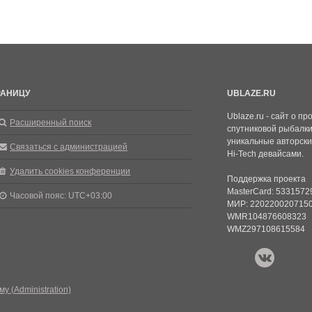
РАНИЦУ
UBLAZE.RU
Ublaze.ru - сайт о п
Расширенный поиск
спутниковой рыбалки,
уникальные авторск
Связаться с администрацией
Hi-Tech девайсами.
Удалить cookies конференции
Поддержка проекта
MasterCard: 533157
Часовой пояс:
UTC+03:00
МИР: 220220020715
WMR104876608323
WMZ297108615584
у (Administration)