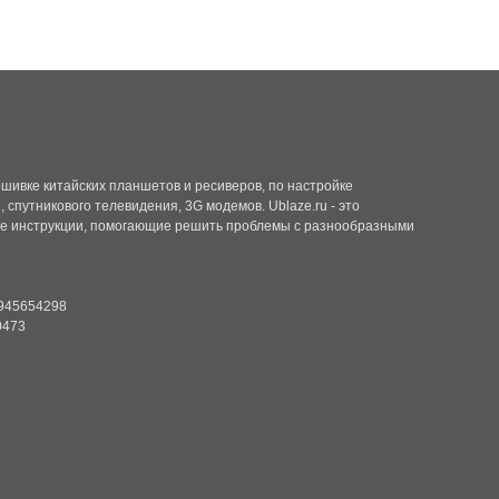
рошивке китайских планшетов и ресиверов, по настройке
 спутникового телевидения, 3G модемов. Ublaze.ru - это
ие инструкции, помогающие решить проблемы с разнообразными
2945654298
0473