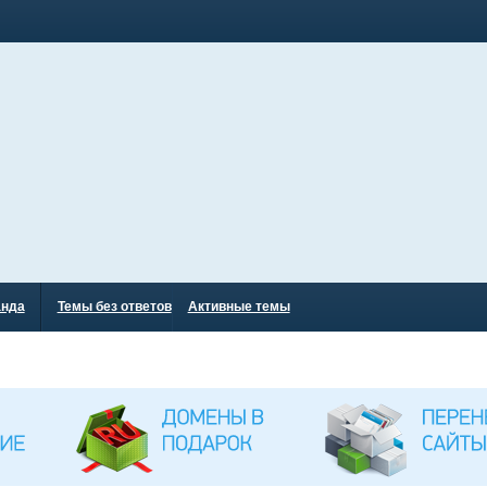
анда
Темы без ответов
Активные темы