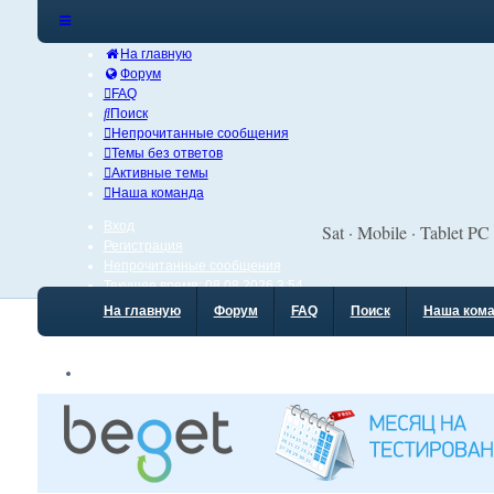
На главную
Форум
FAQ
Поиск
Непрочитанные сообщения
Темы без ответов
Активные темы
Наша команда
Вход
Sat · Mobile · Tablet PC
Регистрация
Непрочитанные сообщения
Текущее время: 08.08.2026 3:54
На главную
Форум
FAQ
Поиск
Наша ком