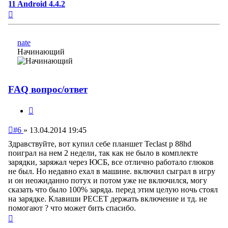
11 Android 4.4.2
Вернуться
к
началу
nate
Начинающий
FAQ вопрос/ответ
Цитата
Непрочитанное
#6
»
13.04.2014 19:45
сообщение
Здравствуйте, вот купил себе планшет Teclast p 88hd
поиграл на нем 2 недели, так как не было в комплекте
зарядки, заряжал через ЮСБ, все отлично работало глюков
не был. Но недавно ехал в машине. включил сыграл в игру
и он неожиданно потух и потом уже не включился, могу
сказать что было 100% заряда. перед этим целую ночь стоял
на зарядке. Клавиши РЕСЕТ держать включение и тд. не
помогают ? что может бить спасибо.
Вернуться
к