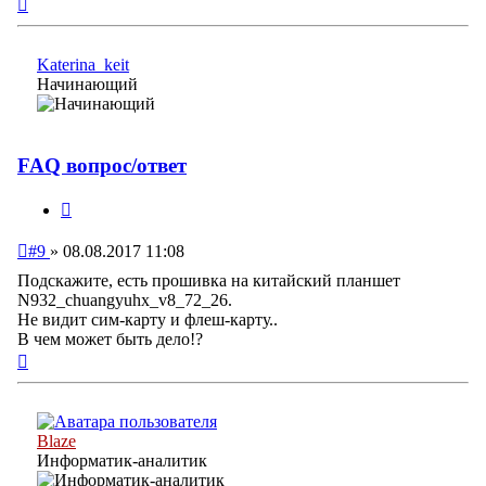
Вернуться
к
началу
Katerina_keit
Начинающий
FAQ вопрос/ответ
Цитата
Непрочитанное
#9
»
08.08.2017 11:08
сообщение
Подскажите, есть прошивка на китайский планшет
N932_chuangyuhx_v8_72_26.
Не видит сим-карту и флеш-карту..
В чем может быть дело!?
Вернуться
к
началу
Blaze
Информатик-аналитик