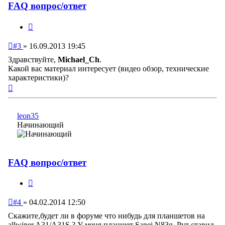
FAQ вопрос/ответ
Цитата
Непрочитанное
#3
»
16.09.2013 19:45
сообщение
Здравствуйте,
Michael_Ch
.
Какой вас материал интересует (видео обзор, технические
характеристики)?
Вернуться
к
началу
leon35
Начинающий
FAQ вопрос/ответ
Цитата
Непрочитанное
#4
»
04.02.2014 12:50
сообщение
Скажите,будет ли в форуме что нибудь для планшетов на
allwiner A31/A31S ? У меня планшет Sanei N83q .Рут ставил