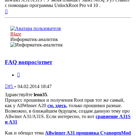
с помощью программы UnlockRoot Pro v4 10 .
Вернуться
к
началу
Blaze
Информатик-аналитик
FAQ вопрос/ответ
Цитата
Непрочитанное
#5
»
04.02.2014 18:47
сообщение
Здравствуйте
leon35
.
Процесс прошивки и получения Root прав тот же самый,
как у AllWinner A20
см. здесь
, только прошивки разные.
Возможно, в ближайшем будущем, создам данную тему про
Allwiner A31/A31S. Если интересно, то вот
cравнение А31S
и А31
Как и обещал тема
Allwinner A31 прошивка CyanogenMod