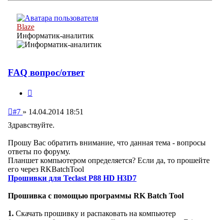
началу
Blaze
Информатик-аналитик
FAQ вопрос/ответ
Цитата
Непрочитанное
#7
»
14.04.2014 18:51
сообщение
Здравствуйте.
Прошу Вас обратить внимание, что данная тема - вопросы
ответы по форуму.
Планшет компьютером определяется? Если да, то прошейте
его через RKBatchTool
Прошивки для Teclast P88 HD H3D7
Прошивка с помощью программы RK Batch Tool
1.
Скачать прошивку и распаковать на компьютер