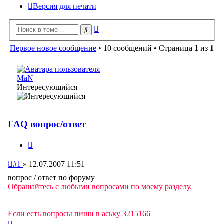
Версия для печати
Расширенный
Поиск
поиск
Первое новое сообщение
• 10 сообщений • Страница
1
из
1
MaN
Интересующийся
FAQ вопрос/ответ
Цитата
Непрочитанное
#1
»
12.07.2007 11:51
сообщение
вопрос / ответ по форуму
Обрашайтесь с любыми вопросами по моему разделу.
Если есть вопросы пиши в аську 3215166
Вернуться