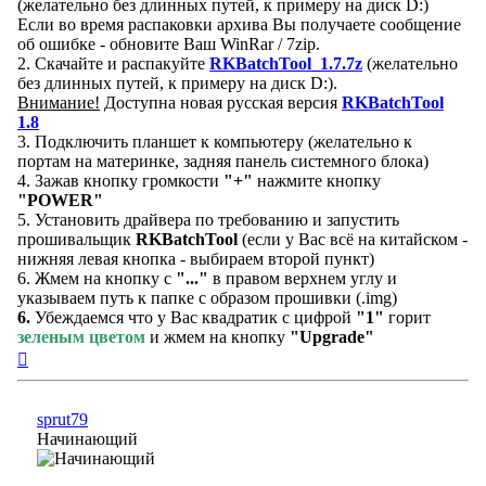
(желательно без длинных путей, к примеру на диск D:)
Если во время распаковки архива Вы получаете сообщение
об ошибке - обновите Ваш WinRar / 7zip.
2. Скачайте и распакуйте
RKBatchTool_1.7.7z
(желательно
без длинных путей, к примеру на диск D:).
Внимание!
Доступна новая русская версия
RKBatchTool
1.8
3. Подключить планшет к компьютеру (желательно к
портам на материнке, задняя панель системного блока)
4. Зажав кнопку громкости
"+"
нажмите кнопку
"POWER"
5. Установить драйвера по требованию и запустить
прошивальщик
RKBatchTool
(если у Вас всё на китайском -
нижняя левая кнопка - выбираем второй пункт)
6. Жмем на кнопку с
"..."
в правом верхнем углу и
указываем путь к папке с образом прошивки (.img)
6.
Убеждаемся что у Вас квадратик с цифрой
"1"
горит
зеленым цветом
и жмем на кнопку
"Upgrade"
Вернуться
к
началу
sprut79
Начинающий