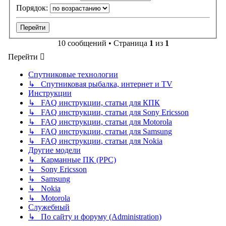
Порядок:
10 сообщений • Страница
1
из
1
Перейти
Спутниковые технологии
↳ Спутниковая рыбалка, интернет и TV
Инструкции
↳ FAQ инструкции, статьи для КПК
↳ FAQ инструкции, статьи для Sony Ericsson
↳ FAQ инструкции, статьи для Motorola
↳ FAQ инструкции, статьи для Samsung
↳ FAQ инструкции, статьи для Nokia
Другие модели
↳ Карманные ПК (PPC)
↳ Sony Ericsson
↳ Samsung
↳ Nokia
↳ Motorola
Служебный
↳ По сайту и форуму (Administration)