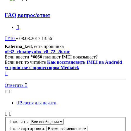
FAQ вопрос/ответ
Цитата
Непрочитанное
#10
»
08.08.2017 13:56
сообщение
Katerina_keit
, есть прошивка
n932_chuangyuhx_v8_72_26.rar
Если ввести
*#06#
планшет IMEI показывает?
Если нет, то читайте
Как восстановить IMEI на Android
устройстве с процессором Mediatek
Вернуться
к
началу
Ответить
Версия для печати
Показать:
Поле сортировки: