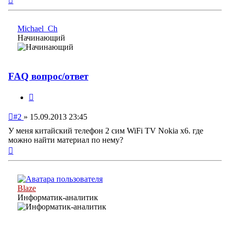
к
началу
Michael_Ch
Начинающий
FAQ вопрос/ответ
Цитата
Непрочитанное
#2
»
15.09.2013 23:45
сообщение
У меня китайский телефон 2 сим WiFi TV Nokia x6. где
можно найти материал по нему?
Вернуться
к
началу
Blaze
Информатик-аналитик