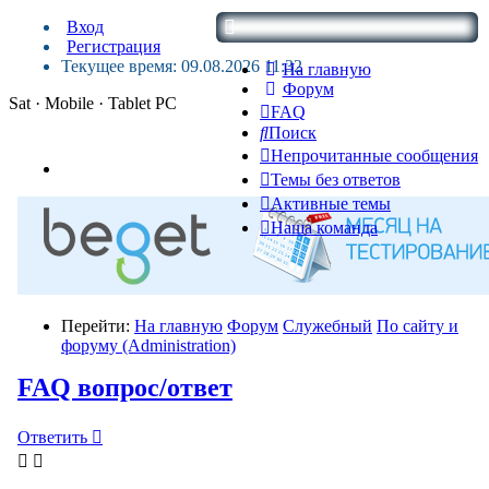
Вход
Регистрация
Текущее время: 09.08.2026 11:32
На главную
Форум
Sat · Mobile · Tablet PC
FAQ
Поиск
Непрочитанные сообщения
Темы без ответов
Активные темы
Наша команда
Перейти:
На главную
Форум
Служебный
По сайту и
форуму (Administration)
FAQ вопрос/ответ
Ответить