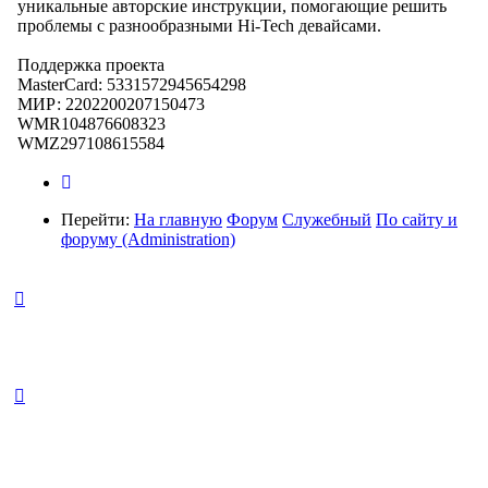
уникальные авторские инструкции, помогающие решить
проблемы с разнообразными Hi-Tech девайсами.
Поддержка проекта
MasterCard: 5331572945654298
МИР: 2202200207150473
WMR104876608323
WMZ297108615584
Перейти:
На главную
Форум
Служебный
По сайту и
форуму (Administration)