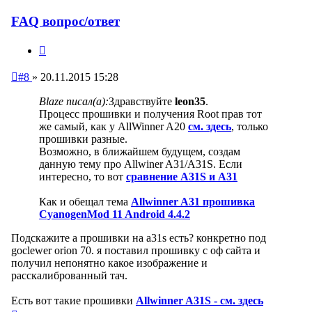
FAQ вопрос/ответ
Цитата
Непрочитанное
#8
»
20.11.2015 15:28
сообщение
Blaze писал(а):
Здравствуйте
leon35
.
Процесс прошивки и получения Root прав тот
же самый, как у AllWinner A20
см. здесь
, только
прошивки разные.
Возможно, в ближайшем будущем, создам
данную тему про Allwiner A31/A31S. Если
интересно, то вот
cравнение А31S и А31
Как и обещал тема
Allwinner A31 прошивка
CyanogenMod 11 Android 4.4.2
Подскажите а прошивки на a31s есть? конкретно под
goclewer orion 70. я поставил прошивку с оф сайта и
получил непонятно какое изображение и
расскалиброванный тач.
Есть вот такие прошивки
Allwinner A31S - см. здесь