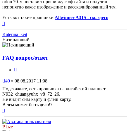
orion 70. я поставил прошивку с оф сайта и получил
непонятно какое изображение и расскалиброванный тач.
Есть вот такие прошивки
Allwinner A31S - см. здесь
Вернуться
к
началу
Katerina_keit
Начинающий
FAQ вопрос/ответ
Цитата
Непрочитанное
#9
»
08.08.2017 11:08
сообщение
Подскажите, есть прошивка на китайский планшет
N932_chuangyuhx_v8_72_26.
Не видит сим-карту и флеш-карту..
В чем может быть дело!?
Вернуться
к
началу
Blaze