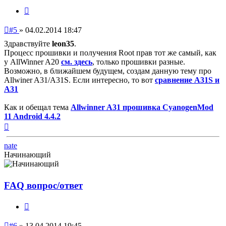
Цитата
Непрочитанное
#5
»
04.02.2014 18:47
сообщение
Здравствуйте
leon35
.
Процесс прошивки и получения Root прав тот же самый, как
у AllWinner A20
см. здесь
, только прошивки разные.
Возможно, в ближайшем будущем, создам данную тему про
Allwiner A31/A31S. Если интересно, то вот
cравнение А31S и
А31
Как и обещал тема
Allwinner A31 прошивка CyanogenMod
11 Android 4.4.2
Вернуться
к
началу
nate
Начинающий
FAQ вопрос/ответ
Цитата
Непрочитанное
#6
»
13.04.2014 19:45