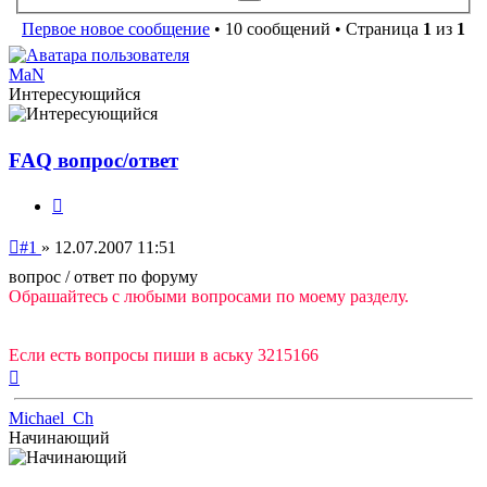
поиск
Первое новое сообщение
• 10 сообщений • Страница
1
из
1
MaN
Интересующийся
FAQ вопрос/ответ
Цитата
Непрочитанное
#1
»
12.07.2007 11:51
сообщение
вопрос / ответ по форуму
Обрашайтесь с любыми вопросами по моему разделу.
Если есть вопросы пиши в аську 3215166
Вернуться
к
началу
Michael_Ch
Начинающий