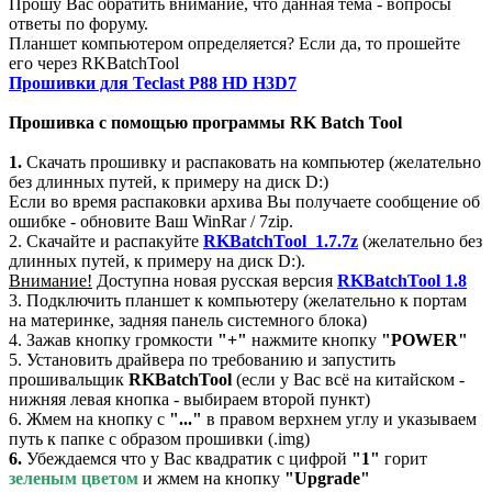
Прошу Вас обратить внимание, что данная тема - вопросы
ответы по форуму.
Планшет компьютером определяется? Если да, то прошейте
его через RKBatchTool
Прошивки для Teclast P88 HD H3D7
Прошивка с помощью программы RK Batch Tool
1.
Скачать прошивку и распаковать на компьютер (желательно
без длинных путей, к примеру на диск D:)
Если во время распаковки архива Вы получаете сообщение об
ошибке - обновите Ваш WinRar / 7zip.
2. Скачайте и распакуйте
RKBatchTool_1.7.7z
(желательно без
длинных путей, к примеру на диск D:).
Внимание!
Доступна новая русская версия
RKBatchTool 1.8
3. Подключить планшет к компьютеру (желательно к портам
на материнке, задняя панель системного блока)
4. Зажав кнопку громкости
"+"
нажмите кнопку
"POWER"
5. Установить драйвера по требованию и запустить
прошивальщик
RKBatchTool
(если у Вас всё на китайском -
нижняя левая кнопка - выбираем второй пункт)
6. Жмем на кнопку с
"..."
в правом верхнем углу и указываем
путь к папке с образом прошивки (.img)
6.
Убеждаемся что у Вас квадратик с цифрой
"1"
горит
зеленым цветом
и жмем на кнопку
"Upgrade"