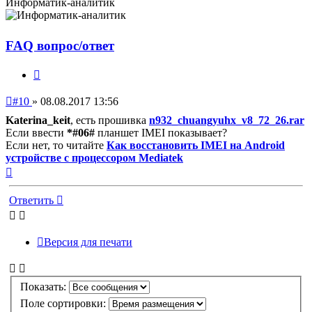
Информатик-аналитик
FAQ вопрос/ответ
Цитата
Непрочитанное
#10
»
08.08.2017 13:56
сообщение
Katerina_keit
, есть прошивка
n932_chuangyuhx_v8_72_26.rar
Если ввести
*#06#
планшет IMEI показывает?
Если нет, то читайте
Как восстановить IMEI на Android
устройстве с процессором Mediatek
Вернуться
к
началу
Ответить
Версия для печати
Показать:
Поле сортировки: