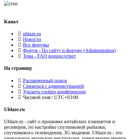
Канал
ublaze.ru
Новости
Все форумы
Форум - По сайту и форуму (Administration)
Тема - FAQ вопрос/ответ
На страницу
Расширенный поиск
Связаться с администрацией
Удалить cookies конференции
Часовой пояс:
UTC+03:00
Ublaze.ru
Ublaze.ru - сайт о прошивке китайских планшетов и
ресиверов, по настройке спутниковой рыбалки,
спутникового телевидения, 3G модемов. Ublaze.ru - это
уникальные авторские инструкции, помогающие решить