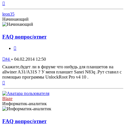
Вернуться
к
началу
leon35
Начинающий
FAQ вопрос/ответ
Цитата
Непрочитанное
#4
»
04.02.2014 12:50
сообщение
Скажите,будет ли в форуме что нибудь для планшетов на
allwiner A31/A31S ? У меня планшет Sanei N83q .Рут ставил с
помощью программы UnlockRoot Pro v4 10 .
Вернуться
к
началу
Blaze
Информатик-аналитик
FAQ вопрос/ответ