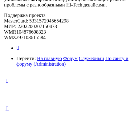
проблемы с разнообразными Hi-Tech девайсами.
Поддержка проекта
MasterCard: 5331572945654298
МИР: 2202200207150473
WMR104876608323
WMZ297108615584
Перейти:
На главную
Форум
Служебный
По сайту и
форуму (Administration)