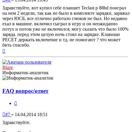
сообщение
Здравствуйте, вот купил себе планшет Teclast p 88hd поиграл
на нем 2 недели, так как не было в комплекте зарядки, заряжал
через ЮСБ, все отлично работало глюков не был. Но недавно
ехал в машине. включил сыграл в игру и он неожиданно
потух и потом уже не включился, могу сказать что было 100%
заряда. перед этим целую ночь стоял на зарядке. Клавиши
РЕСЕТ держать включение и тд. не помогают ? что может
бить спасибо.
Вернуться
к
началу
Blaze
Информатик-аналитик
FAQ вопрос/ответ
Цитата
Непрочитанное
#7
»
14.04.2014 18:51
сообщение
Здравствуйте.