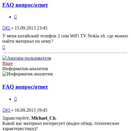
FAQ вопрос/ответ
Цитата
Непрочитанное
#2
»
15.09.2013 23:45
сообщение
У меня китайский телефон 2 сим WiFi TV Nokia x6. где можно
найти материал по нему?
Вернуться
к
началу
Blaze
Информатик-аналитик
FAQ вопрос/ответ
Цитата
Непрочитанное
#3
»
16.09.2013 19:45
сообщение
Здравствуйте,
Michael_Ch
.
Какой вас материал интересует (видео обзор, технические
характеристики)?