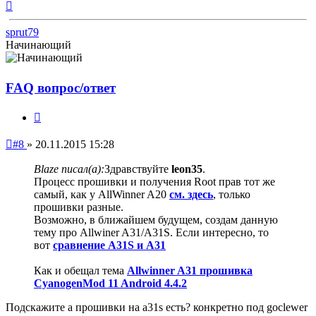
Вернуться
к
началу
sprut79
Начинающий
FAQ вопрос/ответ
Цитата
Непрочитанное
#8
»
20.11.2015 15:28
сообщение
Blaze писал(а):
Здравствуйте
leon35
.
Процесс прошивки и получения Root прав тот же
самый, как у AllWinner A20
см. здесь
, только
прошивки разные.
Возможно, в ближайшем будущем, создам данную
тему про Allwiner A31/A31S. Если интересно, то
вот
cравнение А31S и А31
Как и обещал тема
Allwinner A31 прошивка
CyanogenMod 11 Android 4.4.2
Подскажите а прошивки на a31s есть? конкретно под goclewer