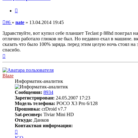
Цитата
Непрочитанное
#6
»
nate
»
13.04.2014 19:45
сообщение
Здравствуйте, вот купил себе планшет Teclast p 88hd поиграл н
отлично работало глюков не был. Но недавно ехал в машине. в
сказать что было 100% заряда. перед этим целую ночь стоял н
спасибо.
Вернуться
к
началу
Blaze
Информатик-аналитик
Сообщения:
8934
Зарегистрирован:
24.05.2007 17:23
Модель телефона:
POCO X3 Pro 6/128
Прошивка:
crDroid v7.7
Sat-ресивер:
Tiviar Mini HD
Откуда:
Данков
Контактная информация:
Контактная
информация
ICQ