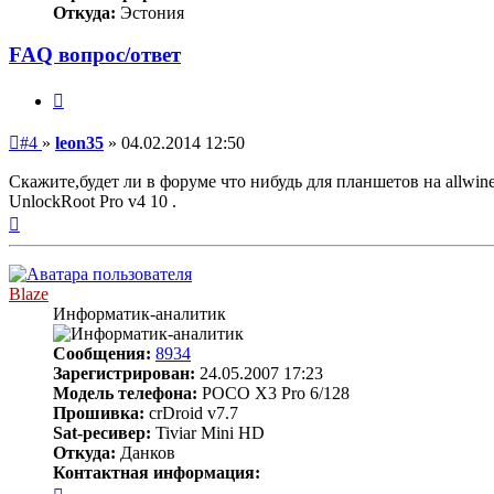
Откуда:
Эстония
FAQ вопрос/ответ
Цитата
Непрочитанное
#4
»
leon35
»
04.02.2014 12:50
сообщение
Скажите,будет ли в форуме что нибудь для планшетов на allwi
UnlockRoot Pro v4 10 .
Вернуться
к
началу
Blaze
Информатик-аналитик
Сообщения:
8934
Зарегистрирован:
24.05.2007 17:23
Модель телефона:
POCO X3 Pro 6/128
Прошивка:
crDroid v7.7
Sat-ресивер:
Tiviar Mini HD
Откуда:
Данков
Контактная информация:
Контактная