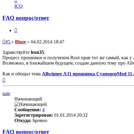
информация
ICQ
пользователя
Blaze
FAQ вопрос/ответ
Цитата
Непрочитанное
#5
»
Blaze
»
04.02.2014 18:47
сообщение
Здравствуйте
leon35
.
Процесс прошивки и получения Root прав тот же самый, как у
Возможно, в ближайшем будущем, создам данную тему про Allw
Как и обещал тема
Allwinner A31 прошивка CyanogenMod 11 A
Вернуться
к
началу
nate
Начинающий
Сообщения:
4
Зарегистрирован:
01.01.2014 20:32
Откуда:
hровно
FAQ вопрос/ответ