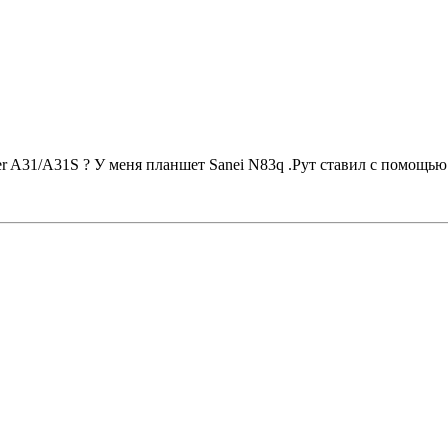
ner A31/A31S ? У меня планшет Sanei N83q .Рут ставил с помощь