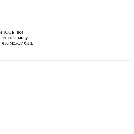
ез ЮСБ, все
лючился, могу
? что может бить