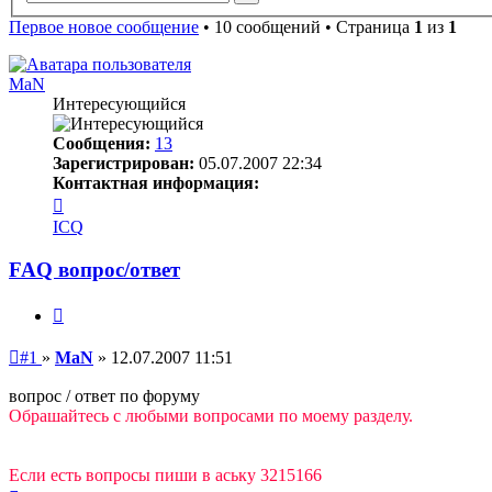
поиск
Первое новое сообщение
• 10 сообщений • Страница
1
из
1
MaN
Интересующийся
Сообщения:
13
Зарегистрирован:
05.07.2007 22:34
Контактная информация:
Контактная
информация
ICQ
пользователя
MaN
FAQ вопрос/ответ
Цитата
Непрочитанное
#1
»
MaN
»
12.07.2007 11:51
сообщение
вопрос / ответ по форуму
Обрашайтесь с любыми вопросами по моему разделу.
Если есть вопросы пиши в аську 3215166