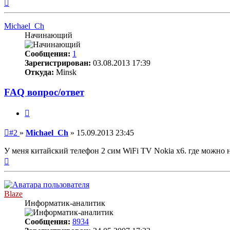
Вернуться
к
началу
Michael_Ch
Начинающий
Сообщения:
1
Зарегистрирован:
03.08.2013 17:39
Откуда:
Minsk
FAQ вопрос/ответ
Цитата
Непрочитанное
#2
»
Michael_Ch
»
15.09.2013 23:45
сообщение
У меня китайский телефон 2 сим WiFi TV Nokia x6. где можно 
Вернуться
к
началу
Blaze
Информатик-аналитик
Сообщения:
8934