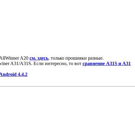
 AllWinner A20
см. здесь
, только прошивки разные.
iner A31/A31S. Если интересно, то вот
cравнение А31S и А31
ndroid 4.4.2