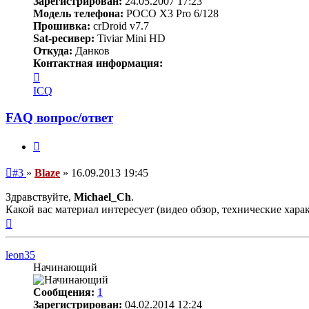
Зарегистрирован:
24.05.2007 17:23
Модель телефона:
POCO X3 Pro 6/128
Прошивка:
crDroid v7.7
Sat-ресивер:
Tiviar Mini HD
Откуда:
Данков
Контактная информация:
Контактная
информация
ICQ
пользователя
Blaze
FAQ вопрос/ответ
Цитата
Непрочитанное
#3
»
Blaze
»
16.09.2013 19:45
сообщение
Здравствуйте,
Michael_Ch
.
Какой вас материал интересует (видео обзор, технические хара
Вернуться
к
началу
leon35
Начинающий
Сообщения:
1
Зарегистрирован:
04.02.2014 12:24