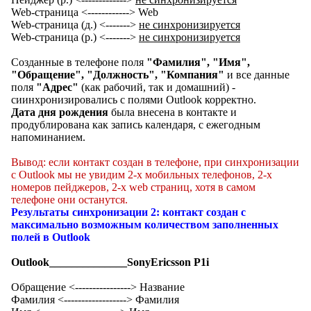
Web-страница <------------> Web
Web-страница (д.) <------->
не синхронизируется
Web-страница (р.) <------->
не синхронизируется
Созданные в телефоне поля
"Фамилия", "Имя",
"Обращение", "Должность", "Компания"
и все данные
поля
"Адрес"
(как рабочий, так и домашний) -
сиинхронизировались с полями Outlook корректно.
Дата дня рождения
была внесена в контакте и
продублирована как запись календаря, с ежегодным
напоминанием.
Вывод: если контакт создан в телефоне, при синхронизации
с Outlook мы не увидим 2-х мобильных телефонов, 2-х
номеров пейджеров, 2-х web страниц, хотя в самом
телефоне они останутся.
Результаты синхронизации 2: контакт создан с
максимально возможным количеством заполненных
полей в Outlook
Outlook______________SonyEricsson P1i
Обращение <----------------> Название
Фамилия <------------------> Фамилия