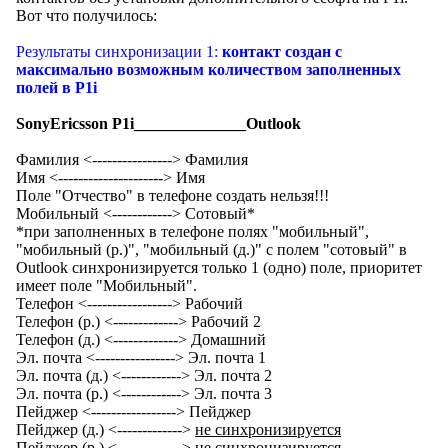
Вот что получилось:
Результаты синхронизации 1:
контакт создан с
максимально возможным количеством заполненных
полей в P1i
SonyEricsson P1i______________Outlook
Фамилия <----------------> Фамилия
Имя <---------------------> Имя
Поле "Отчество" в телефоне создать нельзя!!!
Мобильный <------------> Сотовый*
*при заполненных в телефоне полях "мобильный",
"мобильный (р.)", "мобильный (д.)" с полем "сотовый" в
Outlook синхронизируется только 1 (одно) поле, приоритет
имеет поле "Мобильный".
Телефон <-----------------> Рабочий
Телефон (р.) <-------------> Рабочий 2
Телефон (д.) <-------------> Домашний
Эл. почта <----------------> Эл. почта 1
Эл. почта (д.) <------------> Эл. почта 2
Эл. почта (р.) <------------> Эл. почта 3
Пейджер <-----------------> Пейджер
Пейджер (д.) <------------->
не синхронизируется
Пейджер (р.) <------------->
не синхронизируется