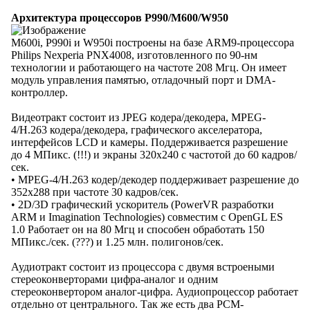
Архитектура процессоров P990/M600/W950
M600i, P990i и W950i построены на базе ARM9-процессора
Philips Nexperia PNX4008, изготовленного по 90-нм
технологии и работающего на частоте 208 Мгц. Он имеет
модуль управления памятью, отладочный порт и DMA-
контроллер.
Видеотракт состоит из JPEG кодера/декодера, MPEG-
4/H.263 кодера/декодера, графического акселератора,
интерфейсов LCD и камеры. Поддерживается разрешение
до 4 МПикс. (!!!) и экраны 320х240 с частотой до 60 кадров/
сек.
• MPEG-4/H.263 кодер/декодер поддерживает разрешение до
352x288 при частоте 30 кадров/сек.
• 2D/3D графический ускоритель (PowerVR разработки
ARM и Imagination Technologies) совместим с OpenGL ES
1.0 Работает он на 80 Мгц и способен обработать 150
МПикс./сек. (???) и 1.25 млн. полигонов/сек.
Аудиотракт состоит из процессора с двумя встроеными
стереоконверторами цифра-аналог и одним
стереоконвертором аналог-цифра. Аудиопроцессор работает
отдельно от центрального. Так же есть два PCM-