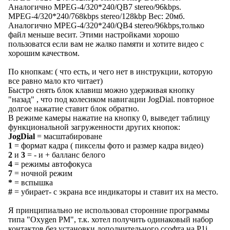
Аналогично MPEG-4/320*240/QB7 stereo/96kbps.
MPEG-4/320*240/768kbps stereo/128kbp Вес: 20мб.
Аналогично MPEG-4/320*240/QB4 stereo/96kbps,только
файл меньше весит. Этими настройками хорошо
пользоватся если вам не жалко памяти и хотите видео с
хорошим качеством.
По кнопкам: ( что есть, и чего нет в инструкции, которую
все равно мало кто читает)
Быстро снять блок клавиш можно удерживая кнопку
"назад" , что под колесиком навигации JogDial. повторное
долгое нажатие ставит блок обратно.
В режиме камеры нажатие на кнопку 0, выведет таблицу
функциональной загруженности других кнопок:
JogDial
= масштабироване
1
= формат кадра ( пикселы фото и размер кадра видео)
2
и
3
= - и + балланс белого
4
= режимы автофокуса
7
= ночной режим
*
= вспышка
#
= убирает- с экрана все индикаторы и ставит их на место.
Я принципиально не использовал сторонние программы
типа "Oxygen PM", т.к. хотел получить одинаковый набор
контактов без установки дополнительного ссофта на P1i.