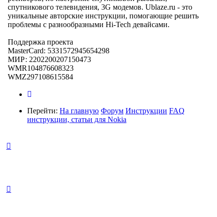
спутникового телевидения, 3G модемов. Ublaze.ru - это
уникальные авторские инструкции, помогающие решить
проблемы с разнообразными Hi-Tech девайсами.
Поддержка проекта
MasterCard: 5331572945654298
МИР: 2202200207150473
WMR104876608323
WMZ297108615584
Перейти:
На главную
Форум
Инструкции
FAQ
инструкции, статьи для Nokia