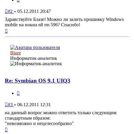
Непрочитанное
#2
»
05.12.2011 20:47
сообщение
Здравствуйте Блазе! Можно ли залить прошивку Windows
mobile на нокиа n8 rm 596? Спасибо!
Вернуться
к
началу
Blaze
Информатик-аналитик
Re: Symbian OS 9.1 UIQ3
Цитата
Непрочитанное
#3
»
06.12.2011 12:31
сообщение
на данный вопрос можно ответить только следующим
стандартным образом:
"невозможно и нецелесообразно"
Вернуться
к