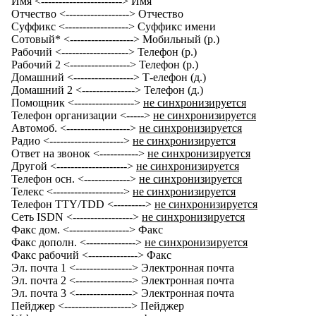
Имя <-----------------------> Имя
Отчество <------------------> Отчество
Суффикс <------------------> Суффикс имени
Сотовый* <------------------> Мобильный (р.)
Рабочий <-------------------> Телефон (р.)
Рабочий 2 <-----------------> Телефон (р.)
Домашний <-----------------> Т-елефон (д.)
Домашний 2 <---------------> Телефон (д.)
Помощник <----------------->
не синхронизируется
Телефон организации <----->
не синхронизируется
Автомоб. <------------------>
не синхронизируется
Радио <--------------------->
не синхронизируется
Ответ на звонок <----------->
не синхронизируется
Другой <-------------------->
не синхронизируется
Телефон осн. <------------->
не синхронизируется
Телекс <-------------------->
не синхронизируется
Телефон TTY/TDD <--------->
не синхронизируется
Сеть ISDN <----------------->
не синхронизируется
Факс дом. <-----------------> Факс
Факс дополн. <-------------->
не синхронизируется
Факс рабочий <--------------> Факс
Эл. почта 1 <----------------> Электронная почта
Эл. почта 2 <----------------> Электронная почта
Эл. почта 3 <----------------> Электронная почта
Пейджер <-------------------> Пейджер