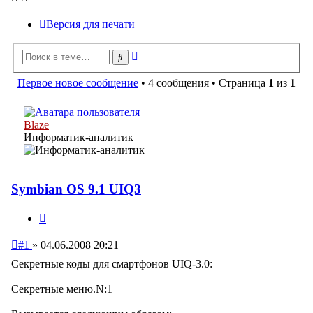
Версия для печати
Расширенный
Поиск
поиск
Первое новое сообщение
• 4 сообщения • Страница
1
из
1
Blaze
Информатик-аналитик
Symbian OS 9.1 UIQ3
Цитата
Непрочитанное
#1
»
04.06.2008 20:21
сообщение
Секретные коды для смартфонов UIQ-3.0:
Секретные меню.N:1