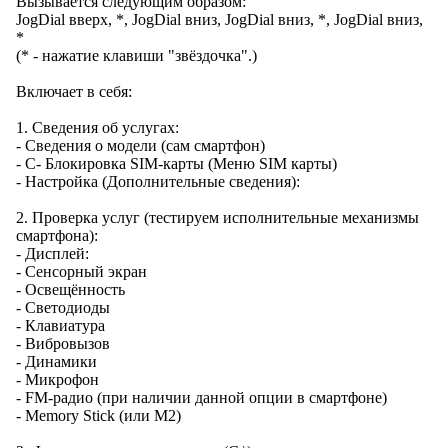
Вызывается следующим образом:
JogDial вверх, *, JogDial вниз, JogDial вниз, *, JogDial вниз,
*
(* - нажатие клавиши "звёздочка".)
Включает в себя:
1. Сведения об услугах:
- Сведения о модели (сам смартфон)
- С- Блокировка SIM-карты (Меню SIM карты)
- Настройка (Дополнительные сведения):
2. Проверка услуг (тестируем исполнительные механизмы
смартфона):
- Дисплей:
- Сенсорный экран
- Освещённость
- Светодиоды
- Клавиатура
- Вибровызов
- Динамики
- Микрофон
- FM-радио (при наличии данной опции в смартфоне)
- Memory Stick (или M2)