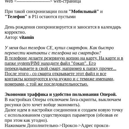
Web <-----------------------> web-страница
При такой синхронизации поля
"Мобильный"
и
"Телефон"
в P1i остаются пустыми
День рождения синхронизируется и заносится в календарь
корректно.
Автор:
vitamin
У меня был телефон СЕ, купил смартфон. Как быстро
перенести контакты с телефона на смартфон?
В телефоне делаете резервную копию на карту. На карте н в
папке system/PIM/ находите файл "бэкап". Его
перекидываете в свой смарт, например к папку прочее...
После этого - со смарта открываете этот файл и все
контакты копируются куда нужно и с темиже именами,
номерами, с той же последовательностью.
Экономия траффика и удобство пользования Оперой.
В настройках Оперы отключаем Java-скрипты, выключаем
рисунки (кто хочет вобще экономить).
Далее идем в настройки соединения и создаем новую точку
с использованием существующих параметров (обозвав ее
при этом как угодно).
Нажимаем Дополнительно->Прокси->Адрес прокси-