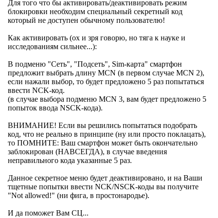
Для того что бы активировать/деактивировать режим
блокировки необходим специальный секретный код
который не доступен обычному пользователю!
Как активировать (ох и зря говорю, но тяга к науке и
исследованиям сильнее...):
В подменю "Сеть", "Подсеть", Sim-карта" смартфон
предложит выбрать длину MCN (в первом случае MCN 2),
если нажали выбор, то будет предложено 5 раз попытаться
ввести NCK-код.
(в случае выбора подменю MCN 3, вам будет предложено 5
попыток ввода NSCK-кода).
ВНИМАНИЕ! Если вы решились попытаться подобрать
код, что не реально в принципе (ну или просто поклацать),
то ПОМНИТЕ: Ваш смартфон может быть окончательно
заблокирован (НАВСЕГДА), в случае введения
неправильного кода указанные 5 раз.
Данное секретное меню будет деактивировано, и на Ваши
тщетные попытки ввести NCK/NSCK-коды вы получите
"Not allowed!" (ни фига, в простонародье).
И да поможет Вам СЦ...