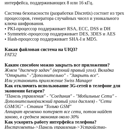
интерфейса, поддерживающих 8 или 16 кГц.
Система безопасности (разработки Discretix) состоит из трех
процессоров, генератора случайных чисел и уникального
ключа шифрования.
• PKI-процессор поддерживает RSA, ECC, DSS и DH
• Symmetric-процессор поддерживает DES, 3DES и AES
• Hash-процессор поддерживает SHA-I и MD5.
Какая файловая система на UIQ3?
FAT32
Каким способом можно закрыть все приложения?
Жмем "диспечер задач" (верхний правый угол). Вкладка
"Открыть" -"Дополнительно" - "Закрыть все".
Или установить приложение Swiss Manager
Как отключить использование 3G-сетей в телефоне для
экономии батареи?
"Панель управления" - "Соединия" - "Мобильные Сети" -
Дополнительно(нижний правый угол дисплея) - "Сети
GSM/3G" - Ставим "Только GSM"
Аппарат временно потеряет все сети, потом найдет
заново, в среднем экономия около 30%
Как ускорить работу интерфейса телефона?
Инструменты->Панель управления->Устройство-