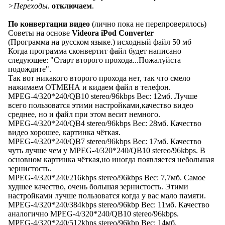
>Переходы.
отключаем
.
По конвертации видео
(лично пока не перепроверялось)
Советы на основе
Videora iPod Converter
(Программа на русском языке.) исходный файл 50 мб
Когда программа сконвертит файл будет написано
следующее: "Старт второго прохода...Пожалуйста
подождите".
Так вот никакого второго прохода нет, так что смело
нажимаем ОТМЕНА и кидаем файл в телефон.
MPEG-4/320*240/QB10 stereo/96kbps Вес: 12мб. Лучше
всего пользоватся этими настройками,качество видео
среднее, но и файл при этом весит немного.
MPEG-4/320*240/QB4 stereo/96kbps Вес: 28мб. Качество
видео хорошее, картинка чёткая.
MPEG-4/320*240/QB7 stereo/96kbps Вес: 17мб. Качество
чуть лучше чем у MPEG-4/320*240/QB10 stereo/96kbps. В
основном картинка чёткая,но иногда появляется небольшая
зернистость.
MPEG-4/320*240/216kbps stereo/96kbps Вес: 7,7мб. Самое
худшее качество, очень большая зернистость. Этими
настройками лучше пользоватся когда у вас мало памяти.
MPEG-4/320*240/384kbps stereo/96kbp Вес: 11мб. Качество
аналогично MPEG-4/320*240/QB10 stereo/96kbps.
MPEG-4/320*240/512kbps stereo/96kbp Вес: 14мб.