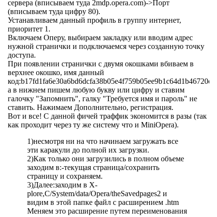
сервера (вписываем туда 2mdp.opera.com)->Порт
(вписываем туда цифру 80).
Устанавливаем данный профиль в группу интернет,
приоритет 1.
Включаем Оперу, выбираем закладку или вводим адрес
нужной странички и подключаемся через созданную точку
доступа.
При появлении странички с двумя окошками вбиваем в
верхнее окошко, имя данный
код:b17fd1fa6e30a6bd6dcfa38b05e4f759b05ee9b1c64d1b46720ec
а в нижнем пишем любую букву или цифру и ставим
галочку "Запомнить", галку "Требуется имя и пароль" не
ставить. Нажимаем Дополнительно, регистрация.
Вот и все! С данной фичей траффик экономится в разы (так
как проходит через ту же систему что и MiniOpera).
1)несмотря ни на что начинаем загружать все
эти каракули до полной их загрузки.
2)Как только они загрузились в полном объеме
заходим в:-текущая страница/сохранить
страницу и сохраняем.
3)Далее:заходим в X-
plore,C/System/data/Opera/theSavedpages2 и
видим в этой папке файл с расширением .htm
Меняем это расширение путем переименования