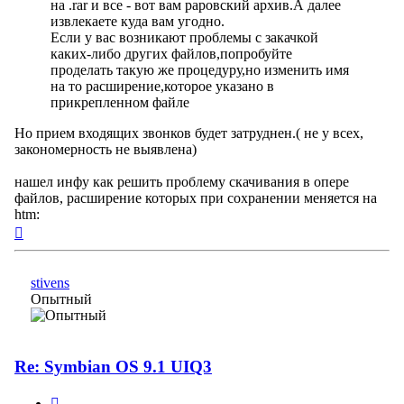
на .rar и все - вот вам раровский архив.А далее
извлекаете куда вам угодно.
Если у вас возникают проблемы с закачкой
каких-либо других файлов,попробуйте
проделать такую же процедуру,но изменить имя
на то расширение,которое указано в
прикрепленном файле
Но прием входящих звонков будет затруднен.( не у всех,
закономерность не выявлена)
нашел инфу как решить проблему скачивания в опере
файлов, расширение которых при сохранении меняется на
htm:
Вернуться
к
началу
stivens
Опытный
Re: Symbian OS 9.1 UIQ3
Цитата