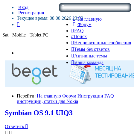
Вход
Регистрация
Текущее время: 08.08.2026 23:59
На главную
Форум
FAQ
Sat · Mobile · Tablet PC
Поиск
Непрочитанные сообщения
Темы без ответов
Активные темы
Наша команда
Перейти:
На главную
Форум
Инструкции
FAQ
инструкции, статьи для Nokia
Symbian OS 9.1 UIQ3
Ответить