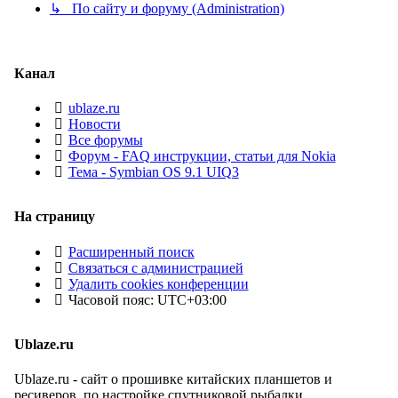
↳ По сайту и форуму (Administration)
Канал
ublaze.ru
Новости
Все форумы
Форум - FAQ инструкции, статьи для Nokia
Тема - Symbian OS 9.1 UIQ3
На страницу
Расширенный поиск
Связаться с администрацией
Удалить cookies конференции
Часовой пояс:
UTC+03:00
Ublaze.ru
Ublaze.ru - сайт о прошивке китайских планшетов и
ресиверов, по настройке спутниковой рыбалки,