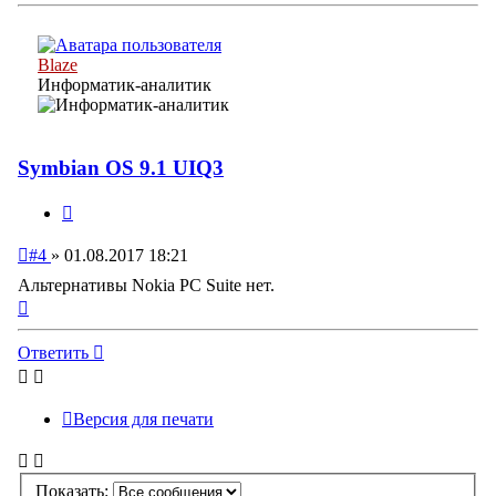
началу
Blaze
Информатик-аналитик
Symbian OS 9.1 UIQ3
Цитата
Непрочитанное
#4
»
01.08.2017 18:21
сообщение
Альтернативы Nokia PC Suite нет.
Вернуться
к
началу
Ответить
Версия для печати
Показать: