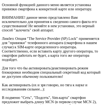
Основной функцией данного меню является установка
привязки смартфона к конкретной карте или оператору.
ВНИМАНИЕ! данное меню представлено Вам
исключительно для принятия к сведению самого факта его
существования! Не меняйте в нем установки, это верный
способ "залочить" свой аппарат.
Ликбез: Опция "The Service Provider (SP) Lock" применяется
для "привязки" телефонного аппарата (смартфона в нашем
случае) к SIM-карте определенного оператора.
Соответственно, если вставить карту другого оператора, то
смартфон работать не будет, а карта того же оператора
подойдет.
Для того что бы активировать/деактивировать режим
блокировки необходим специальный секретный код который
не доступен обычному пользователю!
Как активировать (ох и зря говорю, но тяга к науке и
исследованиям сильнее...):
В подменю "Сеть", "Подсеть", Sim-карта" смартфон
предложит выбрать длину MCN (в первом случае MCN 2),