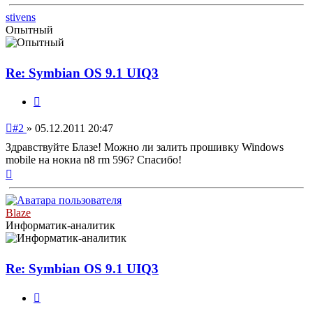
к
началу
stivens
Опытный
Re: Symbian OS 9.1 UIQ3
Цитата
Непрочитанное
#2
»
05.12.2011 20:47
сообщение
Здравствуйте Блазе! Можно ли залить прошивку Windows
mobile на нокиа n8 rm 596? Спасибо!
Вернуться
к
началу
Blaze
Информатик-аналитик
Re: Symbian OS 9.1 UIQ3
Цитата