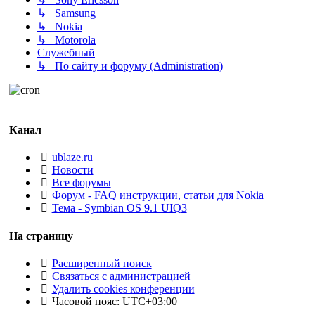
↳ Samsung
↳ Nokia
↳ Motorola
Служебный
↳ По сайту и форуму (Administration)
Канал
ublaze.ru
Новости
Все форумы
Форум - FAQ инструкции, статьи для Nokia
Тема - Symbian OS 9.1 UIQ3
На страницу
Расширенный поиск
Связаться с администрацией
Удалить cookies конференции
Часовой пояс:
UTC+03:00