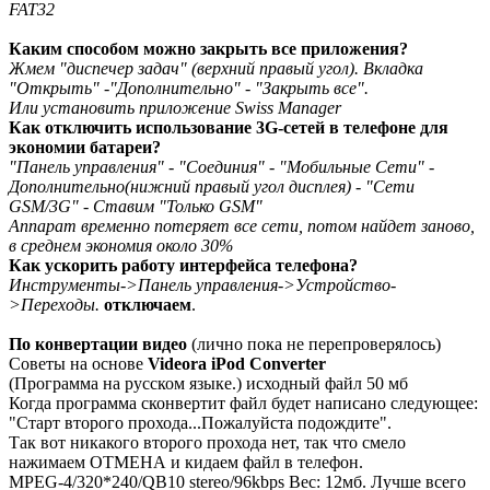
FAT32
Каким способом можно закрыть все приложения?
Жмем "диспечер задач" (верхний правый угол). Вкладка
"Открыть" -"Дополнительно" - "Закрыть все".
Или установить приложение Swiss Manager
Как отключить использование 3G-сетей в телефоне для
экономии батареи?
"Панель управления" - "Соединия" - "Мобильные Сети" -
Дополнительно(нижний правый угол дисплея) - "Сети
GSM/3G" - Ставим "Только GSM"
Аппарат временно потеряет все сети, потом найдет заново,
в среднем экономия около 30%
Как ускорить работу интерфейса телефона?
Инструменты->Панель управления->Устройство-
>Переходы.
отключаем
.
По конвертации видео
(лично пока не перепроверялось)
Советы на основе
Videora iPod Converter
(Программа на русском языке.) исходный файл 50 мб
Когда программа сконвертит файл будет написано следующее:
"Старт второго прохода...Пожалуйста подождите".
Так вот никакого второго прохода нет, так что смело
нажимаем ОТМЕНА и кидаем файл в телефон.
MPEG-4/320*240/QB10 stereo/96kbps Вес: 12мб. Лучше всего