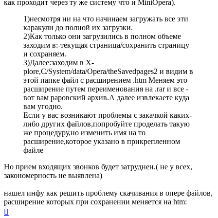
как проходит через ту же систему что и MiniOpera).
1)несмотря ни на что начинаем загружать все эти
каракули до полной их загрузки.
2)Как только они загрузились в полном объеме
заходим в:-текущая страница/сохранить страницу
и сохраняем.
3)Далее:заходим в X-
plore,C/System/data/Opera/theSavedpages2 и видим в
этой папке файл с расширением .htm Меняем это
расширение путем переименования на .rar и все -
вот вам раровский архив.А далее извлекаете куда
вам угодно.
Если у вас возникают проблемы с закачкой каких-
либо других файлов,попробуйте проделать такую
же процедуру,но изменить имя на то
расширение,которое указано в прикрепленном
файле
Но прием входящих звонков будет затруднен.( не у всех,
закономерность не выявлена)
нашел инфу как решить проблему скачивания в опере файлов,
расширение которых при сохранении меняется на htm:
Вернуться