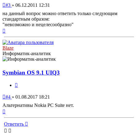
Непрочитанное
#3
»
06.12.2011 12:31
сообщение
на данный вопрос можно ответить только следующим
стандартным образом:
"невозможно и нецелесообразно"
Вернуться
к
началу
Blaze
Информатик-аналитик
Symbian OS 9.1 UIQ3
Цитата
Непрочитанное
#4
»
01.08.2017 18:21
сообщение
Альтернативы Nokia PC Suite нет.
Вернуться
к
началу
Ответить