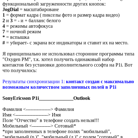
функциональной загруженности других кнопок:
JogDial
= масштабироване
1
= формат кадра ( пикселы фото и размер кадра видео)
2
и
3
= - и + балланс белого
4
= режимы автофокуса
7
= ночной режим
*
= вспышка
#
= убирает- с экрана все индикаторы и ставит их на место.
Я принципиально не использовал сторонние программы типа
"Oxygen PM", т.к. хотел получить одинаковый набор
контактов без установки дополнительного ссофта на P1i. Вот
что получилось:
Результаты синхронизации 1:
контакт создан с максимально
возможным количеством заполненных полей в P1i
SonyEricsson P1i______________Outlook
Фамилия <----------------> Фамилия
Имя <---------------------> Имя
Поле "Отчество" в телефоне создать нельзя!!!
Мобильный <------------> Сотовый*
*при заполненных в телефоне полях "мобильный",
"мобильный (р.)", "мобильный (д.)" с полем "сотовый" в