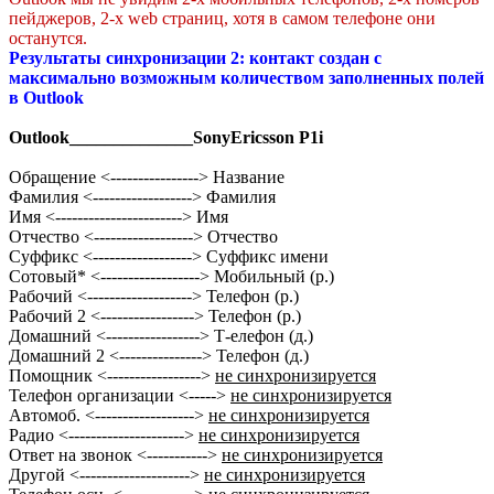
пейджеров, 2-х web страниц, хотя в самом телефоне они
останутся.
Результаты синхронизации 2: контакт создан с
максимально возможным количеством заполненных полей
в Outlook
Outlook______________SonyEricsson P1i
Обращение <----------------> Название
Фамилия <------------------> Фамилия
Имя <-----------------------> Имя
Отчество <------------------> Отчество
Суффикс <------------------> Суффикс имени
Сотовый* <------------------> Мобильный (р.)
Рабочий <-------------------> Телефон (р.)
Рабочий 2 <-----------------> Телефон (р.)
Домашний <-----------------> Т-елефон (д.)
Домашний 2 <---------------> Телефон (д.)
Помощник <----------------->
не синхронизируется
Телефон организации <----->
не синхронизируется
Автомоб. <------------------>
не синхронизируется
Радио <--------------------->
не синхронизируется
Ответ на звонок <----------->
не синхронизируется
Другой <-------------------->
не синхронизируется