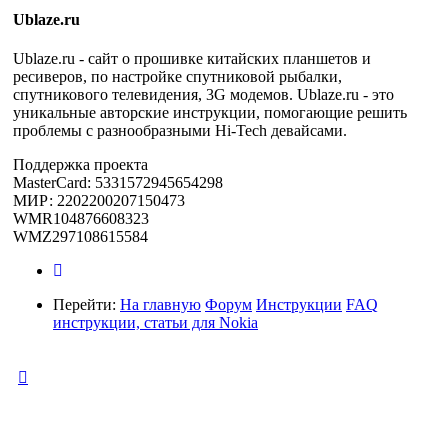
Ublaze.ru
Ublaze.ru - сайт о прошивке китайских планшетов и
ресиверов, по настройке спутниковой рыбалки,
спутникового телевидения, 3G модемов. Ublaze.ru - это
уникальные авторские инструкции, помогающие решить
проблемы с разнообразными Hi-Tech девайсами.
Поддержка проекта
MasterCard: 5331572945654298
МИР: 2202200207150473
WMR104876608323
WMZ297108615584
Перейти:
На главную
Форум
Инструкции
FAQ
инструкции, статьи для Nokia