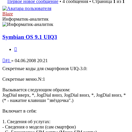
Первое новое сообщение
• 4 сообщения • Страница
1
из
1
Blaze
Информатик-аналитик
Symbian OS 9.1 UIQ3
Цитата
Непрочитанное
#1
»
04.06.2008 20:21
сообщение
Секретные коды для смартфонов UIQ-3.0:
Секретные меню.N:1
Вызывается следующим образом:
JogDial вверх, *, JogDial вниз, JogDial вниз, *, JogDial вниз, *
(* - нажатие клавиши "звёздочка".)
Включает в себя:
1. Сведения об услугах:
- Сведения о модели (сам смартфон)