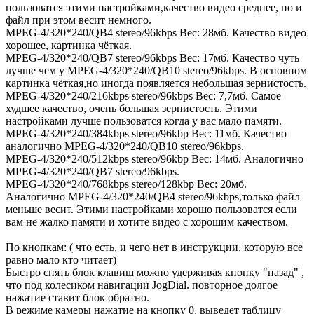
пользоватся этими настройками,качество видео среднее, но и
файл при этом весит немного.
MPEG-4/320*240/QB4 stereo/96kbps Вес: 28мб. Качество видео
хорошее, картинка чёткая.
MPEG-4/320*240/QB7 stereo/96kbps Вес: 17мб. Качество чуть
лучше чем у MPEG-4/320*240/QB10 stereo/96kbps. В основном
картинка чёткая,но иногда появляется небольшая зернистость.
MPEG-4/320*240/216kbps stereo/96kbps Вес: 7,7мб. Самое
худшее качество, очень большая зернистость. Этими
настройками лучше пользоватся когда у вас мало памяти.
MPEG-4/320*240/384kbps stereo/96kbp Вес: 11мб. Качество
аналогично MPEG-4/320*240/QB10 stereo/96kbps.
MPEG-4/320*240/512kbps stereo/96kbp Вес: 14мб. Аналогично
MPEG-4/320*240/QB7 stereo/96kbps.
MPEG-4/320*240/768kbps stereo/128kbp Вес: 20мб.
Аналогично MPEG-4/320*240/QB4 stereo/96kbps,только файл
меньше весит. Этими настройками хорошо пользоватся если
вам не жалко памяти и хотите видео с хорошим качеством.
По кнопкам: ( что есть, и чего нет в инструкции, которую все
равно мало кто читает)
Быстро снять блок клавиш можно удерживая кнопку "назад" ,
что под колесиком навигации JogDial. повторное долгое
нажатие ставит блок обратно.
В режиме камеры нажатие на кнопку 0, выведет таблицу