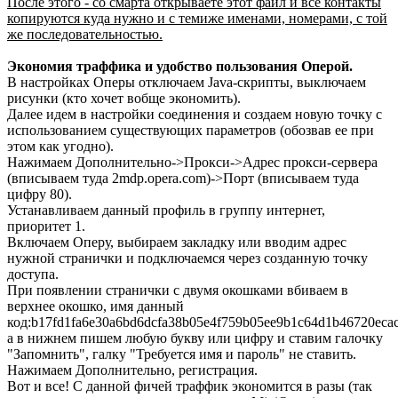
После этого - со смарта открываете этот файл и все контакты
копируются куда нужно и с темиже именами, номерами, с той
же последовательностью.
Экономия траффика и удобство пользования Оперой.
В настройках Оперы отключаем Java-скрипты, выключаем
рисунки (кто хочет вобще экономить).
Далее идем в настройки соединения и создаем новую точку с
использованием существующих параметров (обозвав ее при
этом как угодно).
Нажимаем Дополнительно->Прокси->Адрес прокси-сервера
(вписываем туда 2mdp.opera.com)->Порт (вписываем туда
цифру 80).
Устанавливаем данный профиль в группу интернет,
приоритет 1.
Включаем Оперу, выбираем закладку или вводим адрес
нужной странички и подключаемся через созданную точку
доступа.
При появлении странички с двумя окошками вбиваем в
верхнее окошко, имя данный
код:b17fd1fa6e30a6bd6dcfa38b05e4f759b05ee9b1c64d1b46720eca
а в нижнем пишем любую букву или цифру и ставим галочку
"Запомнить", галку "Требуется имя и пароль" не ставить.
Нажимаем Дополнительно, регистрация.
Вот и все! С данной фичей траффик экономится в разы (так