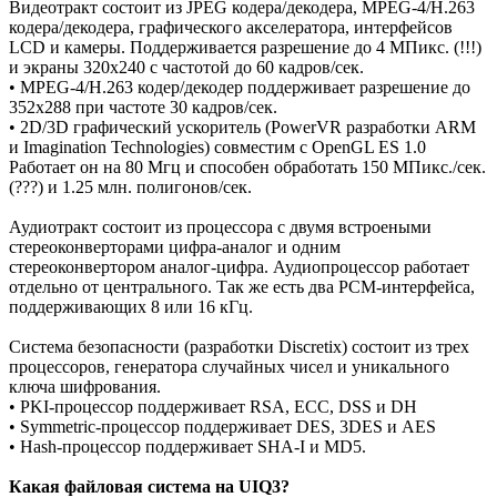
Видеотракт состоит из JPEG кодера/декодера, MPEG-4/H.263
кодера/декодера, графического акселератора, интерфейсов
LCD и камеры. Поддерживается разрешение до 4 МПикс. (!!!)
и экраны 320х240 с частотой до 60 кадров/сек.
• MPEG-4/H.263 кодер/декодер поддерживает разрешение до
352x288 при частоте 30 кадров/сек.
• 2D/3D графический ускоритель (PowerVR разработки ARM
и Imagination Technologies) совместим с OpenGL ES 1.0
Работает он на 80 Мгц и способен обработать 150 МПикс./сек.
(???) и 1.25 млн. полигонов/сек.
Аудиотракт состоит из процессора с двумя встроеными
стереоконверторами цифра-аналог и одним
стереоконвертором аналог-цифра. Аудиопроцессор работает
отдельно от центрального. Так же есть два PCM-интерфейса,
поддерживающих 8 или 16 кГц.
Система безопасности (разработки Discretix) состоит из трех
процессоров, генератора случайных чисел и уникального
ключа шифрования.
• PKI-процессор поддерживает RSA, ECC, DSS и DH
• Symmetric-процессор поддерживает DES, 3DES и AES
• Hash-процессор поддерживает SHA-I и MD5.
Какая файловая система на UIQ3?