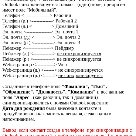
Outlook синхронизируется только 1 (одно) поле, приоритет
имеет поле "Мобильный".
Телефон <-----------------> Рабочий
Телефон (р.) <-------------> Рабочий 2
Телефон (д.) <-------------> Домашний
Эл. почта <----------------> Эл. почта 1
Эл. почта (д.) <------------> Эл. почта 2
Эл. почта (р.) <------------> Эл. почта 3
Пейджер <-----------------> Пейджер
Пейджер (д.) <------------->
не синхронизируется
Пейджер (р.) <------------->
не синхронизируется
Web-страница <------------> Web
Web-страница (д.) <------->
не синхронизируется
Web-страница (р.) <------->
не синхронизируется
Созданные в телефоне поля
"Фамилия", "Имя",
"Обращение", "Должность", "Компания"
и все данные
поля
"Адрес"
(как рабочий, так и домашний) -
сиинхронизировались с полями Outlook корректно.
Дата дня рождения
была внесена в контакте и
продублирована как запись календаря, с ежегодным
напоминанием.
Вывод: если контакт создан в телефоне, при синхронизации с
Outlook мы не увидим 2-х мобильных телефонов, 2-х номеров