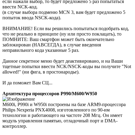
если нажали выбор, то будет предложено 5 раз попытаться
ввести NCK-код.
(в случае выбора подменю MCN 3, вам будет предложено 5
попыток ввода NSCK-кода).
ВНИМАНИЕ! Если вы решились попытаться подобрать код,
что не реально в принципе (ну или просто поклацать), то
ПОМНИТЕ: Ваш смартфон может быть окончательно
заблокирован (НАВСЕГДА), в случае введения
неправильного кода указанные 5 раз.
Данное секретное меню будет деактивировано, и на Ваши
тщетные попытки ввести NCK/NSCK-коды вы получите "Not
allowed!" (ни фига, в простонародье).
И да поможет Вам СЦ...
Архитектура процессоров P990/M600/W950
M600i, P990i и W950i построены на базе ARM9-процессора
Philips Nexperia PNX4008, изготовленного по 90-нм
технологии и работающего на частоте 208 Мгц. Он имеет
модуль управления памятью, отладочный порт и DMA-
контроллер.