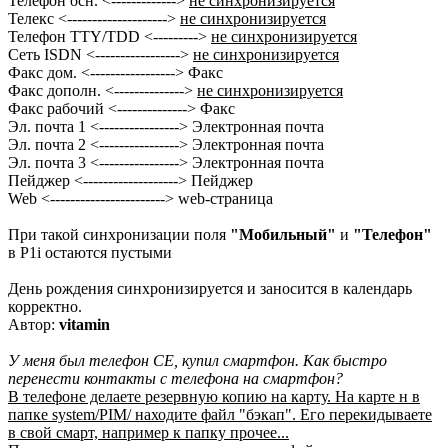
Телефон осн. <------------->
не синхронизируется
Телекс <-------------------->
не синхронизируется
Телефон TTY/TDD <--------->
не синхронизируется
Сеть ISDN <----------------->
не синхронизируется
Факс дом. <-----------------> Факс
Факс дополн. <-------------->
не синхронизируется
Факс рабочий <--------------> Факс
Эл. почта 1 <----------------> Электронная почта
Эл. почта 2 <----------------> Электронная почта
Эл. почта 3 <----------------> Электронная почта
Пейджер <-------------------> Пейджер
Web <-----------------------> web-страница
При такой синхронизации поля
"Мобильный"
и
"Телефон"
в P1i остаются пустыми
День рождения синхронизируется и заносится в календарь
корректно.
Автор:
vitamin
У меня был телефон СЕ, купил смартфон. Как быстро
перенести контакты с телефона на смартфон?
В телефоне делаете резервную копию на карту. На карте н в
папке system/PIM/ находите файл "бэкап". Его перекидываете
в свой смарт, например к папку прочее...