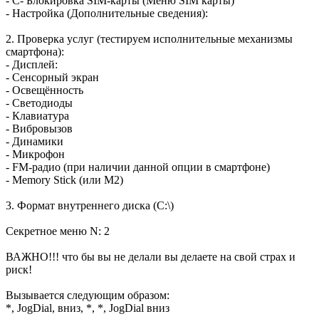
- С- Блокировка SIM-карты (Меню SIM карты)
- Настройка (Дополнительные сведения):
2. Проверка услуг (тестируем исполнительные механизмы
смартфона):
- Дисплей:
- Сенсорный экран
- Освещённость
- Светодиоды
- Клавиатура
- Вибровызов
- Динамики
- Микрофон
- FM-радио (при наличии данной опции в смартфоне)
- Memory Stick (или M2)
3. Формат внутреннего диска (С:\)
Секретное меню N: 2
ВАЖНО!!! что бы вы не делали вы делаете на свой страх и
риск!
Вызывается следующим образом:
*, JogDial, вниз, *, *, JogDial вниз