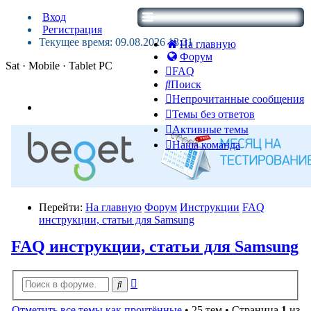
Вход
Регистрация
Текущее время: 09.08.2026 13:31
На главную
Форум
Sat · Mobile · Tablet PC
FAQ
Поиск
Непрочитанные сообщения
Темы без ответов
Активные темы
Наша команда
Перейти:
На главную
Форум
Инструкции
FAQ
инструкции, статьи для Samsung
FAQ инструкции, статьи для Samsung
Расширенный
Поиск
поиск
Отметить все темы как прочтённые
• 25 тем • Страница
1
из