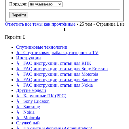
Порядок:
Отметить все темы как прочтённые
• 25 тем • Страница
1
из
1
Перейти
Спутниковые технологии
↳ Спутниковая рыбалка, интернет и TV
Инструкции
↳ FAQ инструкции, статьи для КПК
↳ FAQ инструкции, статьи для Sony Ericsson
↳ FAQ инструкции, статьи для Motorola
↳ FAQ инструкции, статьи для Samsung
↳ FAQ инструкции, статьи для Nokia
Другие модели
↳ Карманные ПК (PPC)
↳ Sony Ericsson
↳ Samsung
↳ Nokia
↳ Motorola
Служебный
↳ По сайту и форуму (Administration)