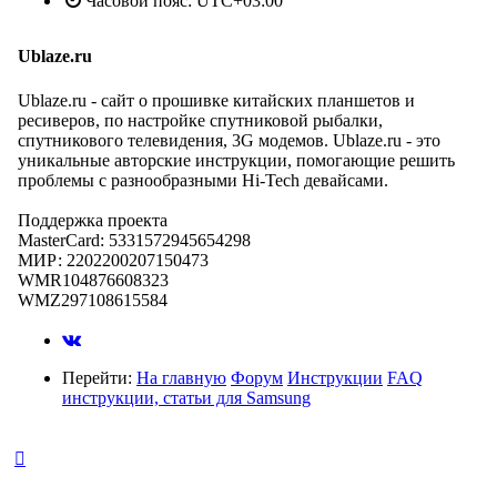
Часовой пояс:
UTC+03:00
Ublaze.ru
Ublaze.ru - сайт о прошивке китайских планшетов и
ресиверов, по настройке спутниковой рыбалки,
спутникового телевидения, 3G модемов. Ublaze.ru - это
уникальные авторские инструкции, помогающие решить
проблемы с разнообразными Hi-Tech девайсами.
Поддержка проекта
MasterCard: 5331572945654298
МИР: 2202200207150473
WMR104876608323
WMZ297108615584
Перейти:
На главную
Форум
Инструкции
FAQ
инструкции, статьи для Samsung