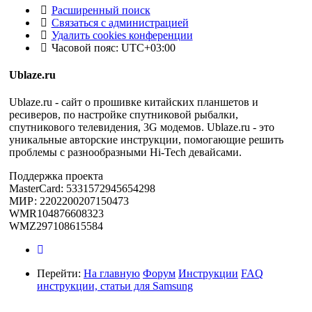
Расширенный поиск
Связаться с администрацией
Удалить cookies конференции
Часовой пояс:
UTC+03:00
Ublaze.ru
Ublaze.ru - сайт о прошивке китайских планшетов и
ресиверов, по настройке спутниковой рыбалки,
спутникового телевидения, 3G модемов. Ublaze.ru - это
уникальные авторские инструкции, помогающие решить
проблемы с разнообразными Hi-Tech девайсами.
Поддержка проекта
MasterCard: 5331572945654298
МИР: 2202200207150473
WMR104876608323
WMZ297108615584
Перейти:
На главную
Форум
Инструкции
FAQ
инструкции, статьи для Samsung