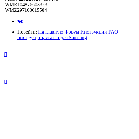
WMR104876608323
WMZ297108615584
Перейти:
На главную
Форум
Инструкции
FAQ
инструкции, статьи для Samsung