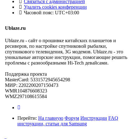
Связаться с администрацией
Удалить cookies конференции
Часовой пояс:
UTC+03:00
Ublaze.ru
Ublaze.ru - сайт о прошивке китайских планшетов и
ресиверов, по настройке спутниковой рыбалки,
спутникового телевидения, 3G модемов. Ublaze.ru - это
уникальные авторские инструкции, помогающие решить
проблемы с разнообразными Hi-Tech девайсами.
Поддержка проекта
MasterCard: 5331572945654298
МИР: 2202200207150473
WMR104876608323
WMZ297108615584
Перейти:
На главную
Форум
Инструкции
FAQ
инструкции, статьи для Samsung