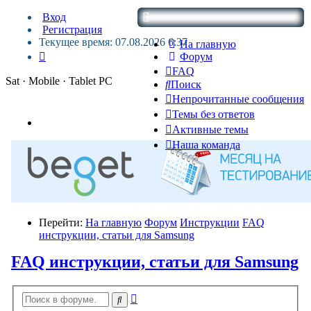
Вход
Регистрация
Текущее время: 07.08.2026 6:37
На главную
Форум
FAQ
Sat · Mobile · Tablet PC
Поиск
Непрочитанные сообщения
Темы без ответов
Активные темы
Наша команда
Перейти:
На главную
Форум
Инструкции
FAQ
инструкции, статьи для Samsung
FAQ инструкции, статьи для Samsung
Расширенный
Поиск
поиск