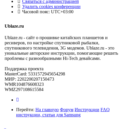
Связаться с администрацией
Удалить cookies конференции
Часовой пояс:
UTC+03:00
Ublaze.ru
Ublaze.ru - сайт о прошивке китайских планшетов и
ресиверов, по настройке спутниковой рыбалки,
спутникового телевидения, 3G модемов. Ublaze.ru - это
уникальные авторские инструкции, помогающие решить
проблемы с разнообразными Hi-Tech девайсами.
Поддержка проекта
MasterCard: 5331572945654298
МИР: 2202200207150473
WMR104876608323
WMZ297108615584
Перейти:
На главную
Форум
Инструкции
FAQ
инструкции, статьи для Samsung