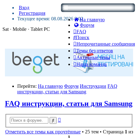
Вход
Регистрация
Текущее время: 08.08.2026 9:02
На главную
Форум
Sat · Mobile · Tablet PC
FAQ
Поиск
Непрочитанные сообщения
Темы без ответов
Активные темы
Наша команда
Перейти:
На главную
Форум
Инструкции
FAQ
инструкции, статьи для Samsung
FAQ инструкции, статьи для Samsung
Расширенный
Поиск
поиск
Отметить все темы как прочтённые
• 25 тем • Страница
1
из
1