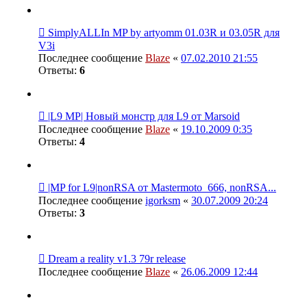
SimplyALLIn MP by artyomm 01.03R и 03.05R для
V3i
Последнее сообщение
Blaze
«
07.02.2010 21:55
Ответы:
6
|L9 MP| Новый монстр для L9 от Marsoid
Последнее сообщение
Blaze
«
19.10.2009 0:35
Ответы:
4
|MP for L9|nonRSA от Mastermoto_666, nonRSA...
Последнее сообщение
igorksm
«
30.07.2009 20:24
Ответы:
3
Dream a reality v1.3 79r release
Последнее сообщение
Blaze
«
26.06.2009 12:44