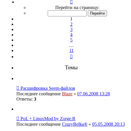
Страница
1
Перейти на страницу:
из
11
1
2
3
4
5
…
11
След.
Темы
Расшифровка Seem-файлов
Последнее сообщение
Blaze
«
07.06.2008 13:28
Ответы:
3
PoL + LinuxMod by Zorge.R
Последнее сообщение
CrazyBelka®
«
05.05.2008 20:13