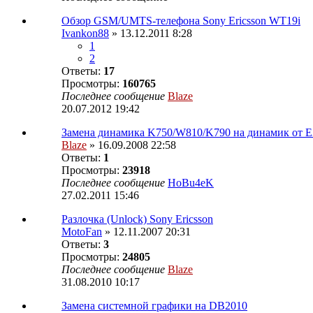
Обзор GSM/UMTS-телефона Sony Ericsson WT19i
Ivankon88
» 13.12.2011 8:28
1
2
Ответы:
17
Просмотры:
160765
Последнее сообщение
Blaze
20.07.2012 19:42
Замена динамика K750/W810/K790 на динамик от E
Blaze
» 16.09.2008 22:58
Ответы:
1
Просмотры:
23918
Последнее сообщение
HoBu4eK
27.02.2011 15:46
Разлочка (Unlock) Sony Ericsson
MotoFan
» 12.11.2007 20:31
Ответы:
3
Просмотры:
24805
Последнее сообщение
Blaze
31.08.2010 10:17
Замена системной графики на DB2010