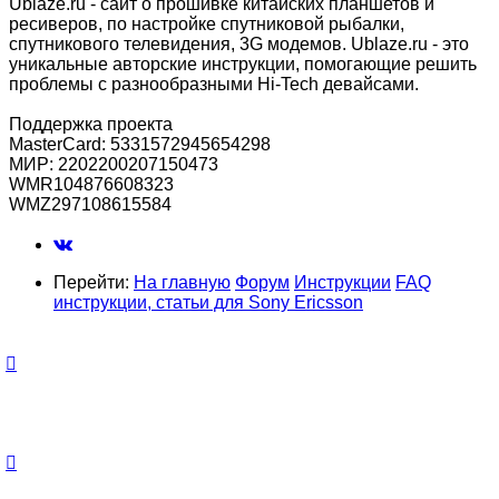
Ublaze.ru - сайт о прошивке китайских планшетов и
ресиверов, по настройке спутниковой рыбалки,
спутникового телевидения, 3G модемов. Ublaze.ru - это
уникальные авторские инструкции, помогающие решить
проблемы с разнообразными Hi-Tech девайсами.
Поддержка проекта
MasterCard: 5331572945654298
МИР: 2202200207150473
WMR104876608323
WMZ297108615584
Перейти:
На главную
Форум
Инструкции
FAQ
инструкции, статьи для Sony Ericsson