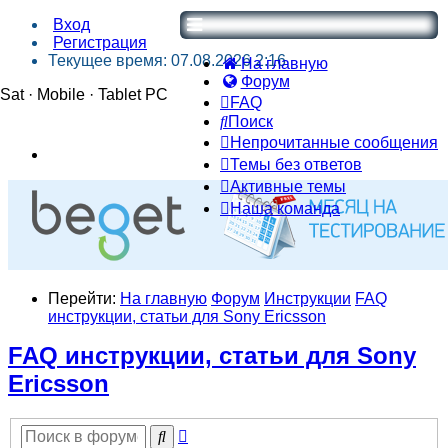
Вход
Регистрация
Текущее время: 07.08.2026 2:16
На главную
Форум
Sat · Mobile · Tablet PC
FAQ
Поиск
Непрочитанные сообщения
Темы без ответов
Активные темы
Наша команда
Перейти:
На главную
Форум
Инструкции
FAQ
инструкции, статьи для Sony Ericsson
FAQ инструкции, статьи для Sony
Ericsson
Расширенный
Поиск