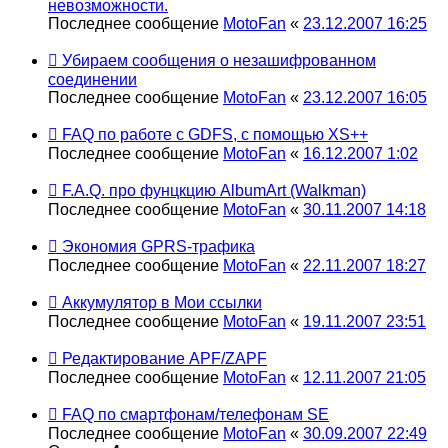
невозможности.
Последнее сообщение
MotoFan
«
23.12.2007 16:25
Убираем сообщения о незашифрованном
соединении
Последнее сообщение
MotoFan
«
23.12.2007 16:05
FAQ по работе с GDFS, с помощью XS++
Последнее сообщение
MotoFan
«
16.12.2007 1:02
F.A.Q. про фунцкцию AlbumArt (Walkman)
Последнее сообщение
MotoFan
«
30.11.2007 14:18
Экономия GPRS-трафика
Последнее сообщение
MotoFan
«
22.11.2007 18:27
Аккумулятор в Мои ссылки
Последнее сообщение
MotoFan
«
19.11.2007 23:51
Редактирование APF/ZAPF
Последнее сообщение
MotoFan
«
12.11.2007 21:05
FAQ по смартфонам/телефонам SE
Последнее сообщение
MotoFan
«
30.09.2007 22:49