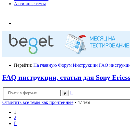
Активные темы
Перейти:
На главную
Форум
Инструкции
FAQ инструкции
FAQ инструкции, статьи для Sony Erics
Расширенный
Поиск
поиск
Отметить все темы как прочтённые
• 47 тем
1
2
След.