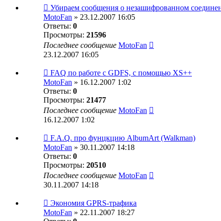
Убираем сообщения о незашифрованном соедине
MotoFan
» 23.12.2007 16:05
Ответы:
0
Просмотры:
21596
Последнее сообщение
MotoFan
23.12.2007 16:05
FAQ по работе с GDFS, с помощью XS++
MotoFan
» 16.12.2007 1:02
Ответы:
0
Просмотры:
21477
Последнее сообщение
MotoFan
16.12.2007 1:02
F.A.Q. про фунцкцию AlbumArt (Walkman)
MotoFan
» 30.11.2007 14:18
Ответы:
0
Просмотры:
20510
Последнее сообщение
MotoFan
30.11.2007 14:18
Экономия GPRS-трафика
MotoFan
» 22.11.2007 18:27